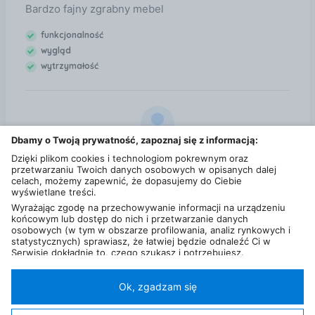
Bardzo fajny zgrabny mebel
funkcjonalność
wygląd
wytrzymałość
Dbamy o Twoją prywatność, zapoznaj się z informacją:
Dorota
Dzięki plikom cookies i technologiom pokrewnym oraz
01 grudnia 2017
przetwarzaniu Twoich danych osobowych w opisanych dalej
celach, możemy zapewnić, że dopasujemy do Ciebie
5
wyświetlane treści.
Ładna i funkcjonalna
Wyrażając zgodę na przechowywanie informacji na urządzeniu
końcowym lub dostęp do nich i przetwarzanie danych
osobowych (w tym w obszarze profilowania, analiz rynkowych i
Zobacz wszystkie opinie dla Forte Komoda Niko
statystycznych) sprawiasz, że łatwiej będzie odnaleźć Ci w
NIKK34 na Ceneo
Serwisie dokładnie to, czego szukasz i potrzebujesz.
Administratorem Twoich danych osobowych będzie Ceneo.pl sp.
z o.o., a w niektórych przypadkach (np. identyfikator
internetowy, dane przeglądania)
nasi partnerzy (129 partnerów)
,
Ok, zgadzam się
w tym tzw.
“Zaufani Partnerzy IAB” (125 partnerów).
Polityka prywatności
Liczba użytkowników (DSA)
Kontakt
Kategorie
Miasta
Sklepy
FAQ
Regulamin
Twoja zgoda jest dobrowolna i obejmuje przetwarzanie danych