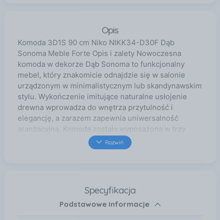
Opis
Komoda 3D1S 90 cm Niko NIKK34-D30F Dąb
Sonoma Meble Forte Opis i zalety Nowoczesna
komoda w dekorze Dąb Sonoma to funkcjonalny
mebel, który znakomicie odnajdzie się w salonie
urządzonym w minimalistycznym lub skandynawskim
stylu. Wykończenie imitujące naturalne usłojenie
drewna wprowadza do wnętrza przytulność i
elegancję, a zarazem zapewnia uniwersalność
aranżacyjną. Komoda została wyposażona w trzy
drzwiczki, dwie półki oraz jedną pojemną szufladę
Rozwiń
umieszczoną na prowadnicy kulkowej, co gwarantuje
komfort użytkowania. To idealne miejsce do
przechowywania dokumentów, tekstyliów i
domowych akcesoriów. Uchwyty w kolorze efekt
Specyfikacja
aluminium oraz czarne nóżki typu ślizgacz
Podstawowe informacje
podkreślają nowoczesny charakter mebla. Cechy
charakterystyczne Nowoczesny styl pasujący do