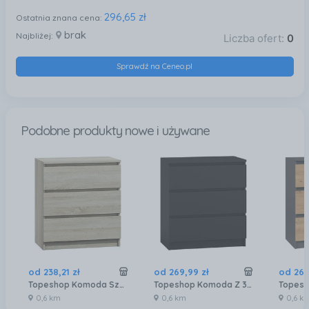
296,65 zł
Ostatnia znana cena:
brak
Najbliżej:
Liczba ofert:
0
Sprawdź na Ceneo.pl
Podobne produkty nowe i używane
od
238
,
21
zł
od
269
,
99
zł
od
26
Topeshop Komoda Szafka 3 Szuflady Kolor Dąb Sonoma 4560375
Topeshop Komoda Z 3 Szufladami Czarna 70X40X77 Cm
0,6 km
0,6 km
0,6 k