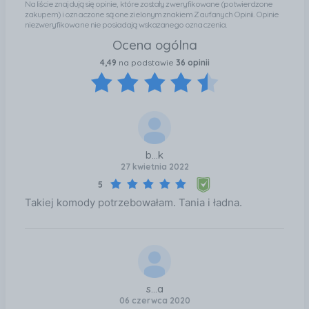
Biuro Kategoria: Komody, regały, witryny i półki Kolor
Na liście znajdują się opinie, które zostały zweryfikowane (potwierdzone
zakupem) i oznaczone są one zielonym znakiem Zaufanych Opinii. Opinie
/ wzór: Dąb
niezweryfikowane nie posiadają wskazanego oznaczenia.
Ocena ogólna
4,49
na podstawie
36 opinii
b...k
27 kwietnia 2022
5
Takiej komody potrzebowałam. Tania i ładna.
s...a
06 czerwca 2020