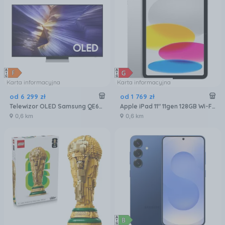
Karta informacyjna
Karta informacyjna
od
6 299
zł
od
1 769
zł
Telewizor OLED Samsung QE65S90FATXXH 65 cali 4K UHD
Apple iPad 11" 11gen 128GB Wi-Fi Srebrny (MD3Y4HCA)
0,6 km
0,6 km