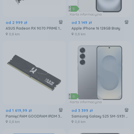
Karta informacyjna
od
2 999
zł
od
3 149
zł
ASUS Radeon RX 9070 PRIME 16GB OC (GRATIPASU544)
Apple iPhone 16 128GB Biały
0,6 km
0,6 km
Karta informacyjna
od
1 619
,
99
zł
od
3 399
zł
Pamięć RAM GOODRAM IRDM 32GB 2x16GB 6400MHz DDR5 CL32 (IR-6400D564L32S)
Samsung Galaxy S25 SM-S931 12/256GB Srebrny
0,6 km
0,6 km