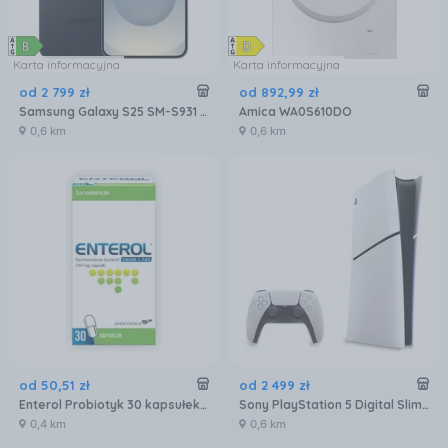
Karta informacyjna
Karta informacyjna
od
2 799
zł
od
892
,
99
zł
Samsung Galaxy S25 SM-S931 12/256GB Czarny
Amica WA0S610DO
0,6 km
0,6 km
od
50
,
51
zł
od
2 499
zł
Enterol Probiotyk 30 kapsułek 250 mg
Sony PlayStation 5 Digital Slim 825GB
0,4 km
0,6 km