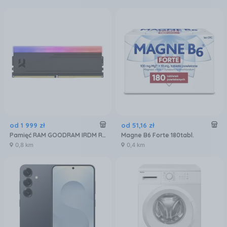
od
1 999
zł
od
51
,
16
zł
Pamięć RAM GOODRAM IRDM RGB 32GB [2x16GB 6000MHz DDR5 CL30 DIMM] (IRG60D5L30S32GDC)
Magne B6 Forte 180tabl.
0,8 km
0,4 km