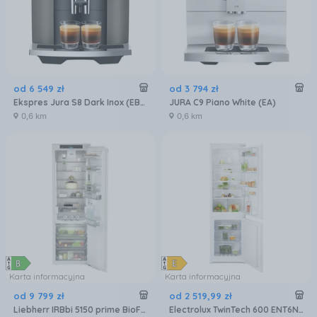
od
6 549
zł
od
3 794
zł
Ekspres Jura S8 Dark Inox (EB) 15480
JURA C9 Piano White (EA)
0,6 km
0,6 km
Karta informacyjna
Karta informacyjna
od
9 799
zł
od
2 519
,
99
zł
Liebherr IRBbi 5150 prime BioFresh
Electrolux TwinTech 600 ENT6NE18S