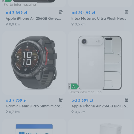
Karta informacyjna
od
3 899
zł
od
294
,
99
zł
Apple iPhone Air 256GB Gwiezdna czerń
Intex Materac Ultra Plush Headboard 64448
0,9 km
0,5 km
Karta informacyjna
od
7 739
zł
od
3 699
zł
Garmin Fenix 8 Pro 51mm Microled Sapphire Carbon Grey DLC Titanium Czarno Szary Pasek (100338001)
Apple iPhone Air 256GB Biały obłok
0,7 km
0,6 km