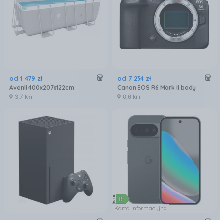
od
1 479
zł
od
7 234
zł
Avenli 400x207x122cm
Canon EOS R6 Mark II body
3,7 km
0,6 km
Karta informacyjna