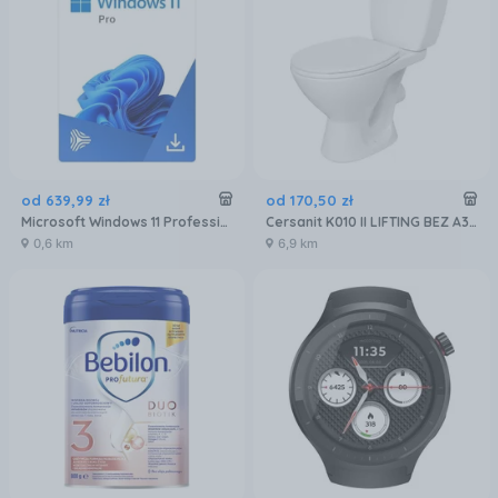
od
639
,
99
zł
od
170
,
50
zł
Microsoft Windows 11 Professional 32/64 BiT
Cersanit K010 II LIFTING BEZ A3/8C K11-0063-PP
0,6 km
6,9 km