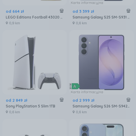
Karta informacyjna
od
664
zł
od
3 399
zł
LEGO Editions Football 43020 Oficjalny Puchar Świata FIFA
Samsung Galaxy S25 SM-S931 12/256GB Granatowy
0,9 km
0,6 km
Karta informacyjna
od
2 849
zł
od
2 999
zł
Sony PlayStation 5 Slim 1TB
Samsung Galaxy S26 SM-S942 12/256GB Fioletowy
0,6 km
0,6 km