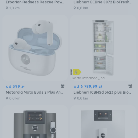
Erborian Redness Rescue Power Kit Zestaw Do Pielęgnacji Twarzy
Liebherr ECBNe 8872 BioFresh NoFrost
1,3 km
0,6 km
Karta informacyjna
od
599
zł
od
6 789
,
99
zł
Motorola Moto Buds 2 Plus Anc Biały
Liebherr ICBNSd 5623 plus BioFresh NoFrost
0,6 km
0,6 km