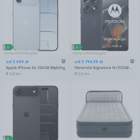
Karta informacyjna
Karta informacyjna
od
3 699
zł
od
3 794
,
99
zł
Apple iPhone Air 256GB Błękitny
Motorola Signature 16/512GB Czarny
0,6 km
0,6 km