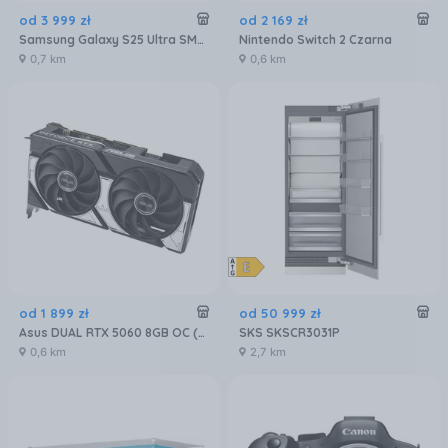
od
3 999
zł
od
2 169
zł
Samsung Galaxy S25 Ultra SM-S938 12/256GB Tytanowy Niebieski
Nintendo Switch 2 Czarna
0,7 km
0,6 km
od
1 899
zł
od
50 999
zł
Asus DUAL RTX 5060 8GB OC (90YV0N12M0NA00)
SKS SKSCR3031P
0,6 km
2,7 km