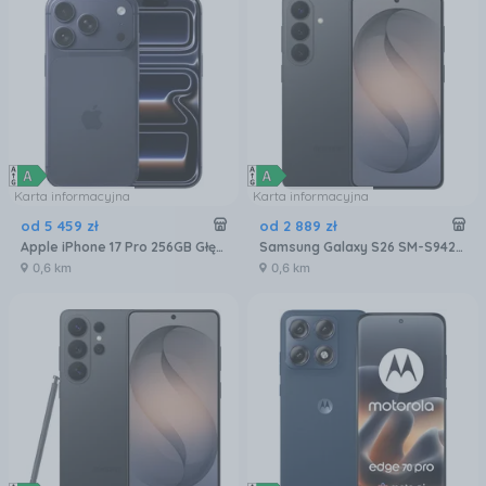
Karta informacyjna
Karta informacyjna
od
5 459
zł
od
2 889
zł
Apple iPhone 17 Pro 256GB Głębinowy błękit
Samsung Galaxy S26 SM-S942 12/256GB Czarny
0,6 km
0,6 km