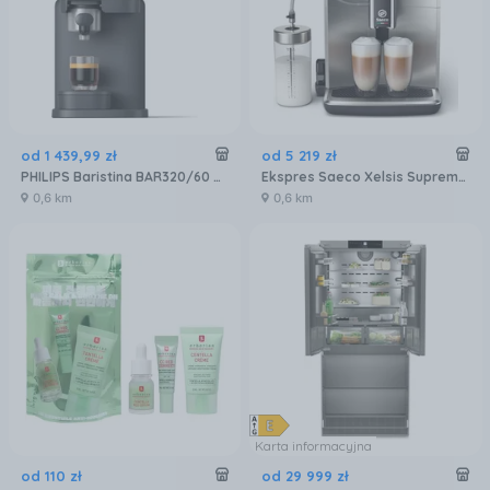
od
1 439
,
99
zł
od
5 219
zł
PHILIPS Baristina BAR320/60 Podwójny pojemnik na ziarna czarny
Ekspres Saeco Xelsis Suprema SM8885/00 Metalowy
0,6 km
0,6 km
Karta informacyjna
od
110
zł
od
29 999
zł