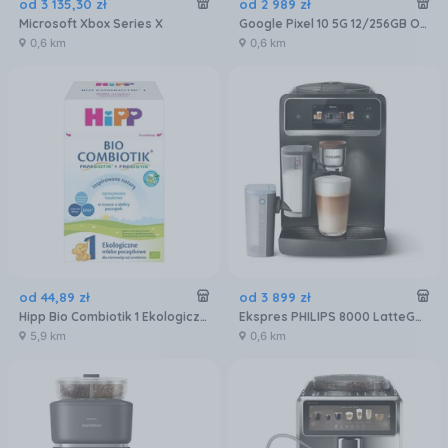
od
3 135
,
30
zł
od
2 989
zł
Microsoft Xbox Series X
Google Pixel 10 5G 12/256GB Obsydian
0,6 km
0,6 km
od
44
,
89
zł
od
3 899
zł
Hipp Bio Combiotik 1 Ekologiczne mleko początkowe 550g
Ekspres PHILIPS 8000 LatteGo Pro EP8757/12
5,9 km
0,6 km