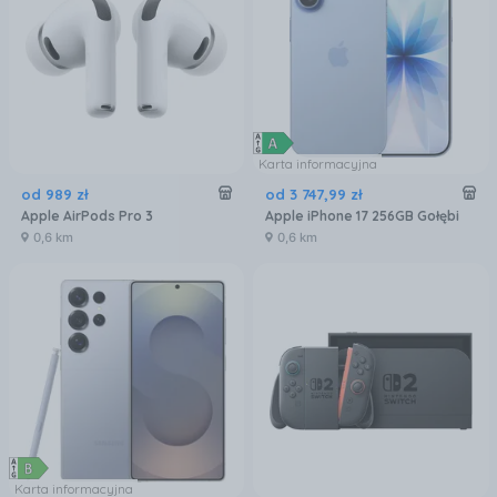
Karta informacyjna
od
989
zł
od
3 747
,
99
zł
Apple AirPods Pro 3
Apple iPhone 17 256GB Gołębi
0,6 km
0,6 km
Karta informacyjna