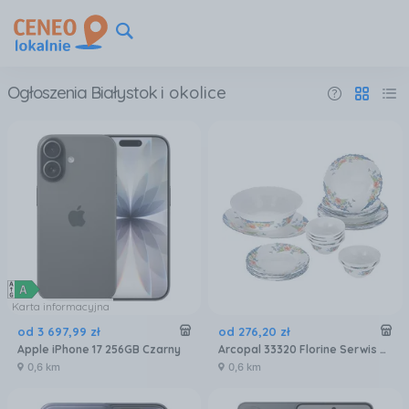
Ogłoszenia Białystok
i okolice
Karta informacyjna
od
3 697
,
99
zł
od
276
,
20
zł
Apple iPhone 17 256GB Czarny
Arcopal 33320 Florine Serwis Zestaw Obiadowy 26EL
0,6 km
0,6 km