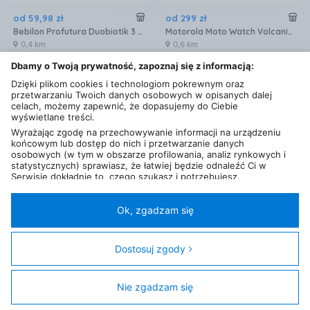
od
59
,
98
zł
od
299
zł
Bebilon Profutura Duobiotik 3 formuła na bazie mleka po 1. roku życia 800 g
Motorola Moto Watch Volcanic Ash (Black)
0,4 km
0,6 km
Dbamy o Twoją prywatność, zapoznaj się z informacją:
Dzięki plikom cookies i technologiom pokrewnym oraz
przetwarzaniu Twoich danych osobowych w opisanych dalej
celach, możemy zapewnić, że dopasujemy do Ciebie
wyświetlane treści.
Wyrażając zgodę na przechowywanie informacji na urządzeniu
końcowym lub dostęp do nich i przetwarzanie danych
osobowych (w tym w obszarze profilowania, analiz rynkowych i
statystycznych) sprawiasz, że łatwiej będzie odnaleźć Ci w
Serwisie dokładnie to, czego szukasz i potrzebujesz.
Administratorem Twoich danych osobowych będzie Ceneo.pl sp.
z o.o., a w niektórych przypadkach (np. identyfikator
Karta informacyjna
Karta informacyjna
internetowy, dane przeglądania)
nasi partnerzy (129 partnerów)
,
Ok, zgadzam się
od
2 499
zł
od
5 737
zł
w tym tzw.
“Zaufani Partnerzy IAB” (125 partnerów).
realme 16 Pro+ 5G 12/512GB Szary
Apple iPhone 17 Pro Max 256GB Głębinowy błękit
Twoja zgoda jest dobrowolna i obejmuje przetwarzanie danych
osobowych w celach: prezentowania spersonalizowanych treści i
0,6 km
0,6 km
Dostosuj zgody
reklam oraz ich pomiaru, tworzenia statystyk, poprawy
funkcjonalności strony, ułatwienia korzystania z naszych stron.
Nie zgadzam się
Filtry
Zgoda obejmuje także wyszczególnione cele (wg standardu i
klasyfikacji IAB Europe) dla Zaufanych Partnerów IAB: 1)