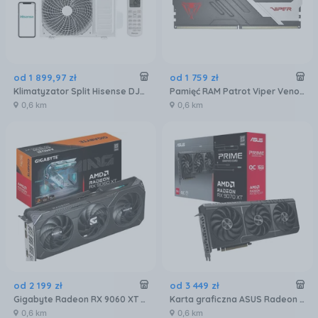
od
1 899
,
97
zł
od
1 759
zł
Klimatyzator Split Hisense DJ25LE0EG DJ25LE0EW
Pamięć RAM Patrot Viper Venom DDR5 32GB 6000MTs (PVV532G600C30K)
0,6 km
0,6 km
od
2 199
zł
od
3 449
zł
Gigabyte Radeon RX 9060 XT GAMING OC 16GB GDDR6 FSR (GVR9060XTGAMINGOC16GD)
Karta graficzna ASUS Radeon RX 9070 XT Prime OC 16GB (90YV0L71M0NA00)
0,6 km
0,6 km