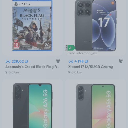
Karta informacyjna
od
228
,
02
zł
od
4 199
zł
Assassin's Creed Black Flag Resynced (Gra PS5)
Xiaomi 17 12/512GB Czarny
0,6 km
0,6 km