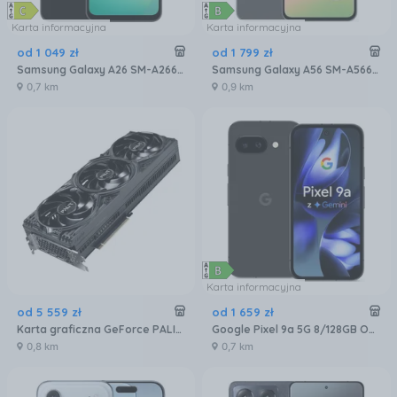
Karta informacyjna
Karta informacyjna
od
1 049
zł
od
1 799
zł
Samsung Galaxy A26 SM-A266 6/128GB 5G Czarny
Samsung Galaxy A56 SM-A566 8/256GB Grafitowy
0,7 km
0,9 km
Karta informacyjna
od
5 559
zł
od
1 659
zł
Karta graficzna GeForce PALIT RTX 5080 Gaming Pro 16GB GDDR7 DLSS 4 (NE75080019T2GB2031A)
Google Pixel 9a 5G 8/128GB Obsydian
0,8 km
0,7 km