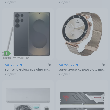
0,6 km
0,8 km
Karta informacyjna
od
3 789
zł
od
229
,
99
zł
Samsung Galaxy S25 Ultra SM-S938 12/256GB Tytanowy Czarny
Garett Rose Różowe złoto mesh
0,6 km
0,6 km