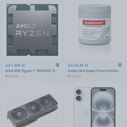
od
1 249
zł
od
62
,
39
zł
Amd AM5 Ryzen 7 7800X3D Tray 4,2GHz (100000000910)
Sudocrem Expert krem barierowy 400g
0,6 km
0,4 km