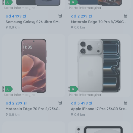
Karta informacyjna
Karta informacyjna
od
4 199
zł
od
2 299
zł
Samsung Galaxy S26 Ultra SM-S948 5G 12/256GB Czarny
Motorola Edge 70 Pro 8/256GB Granatowy
0,6 km
0,6 km
Karta informacyjna
Karta informacyjna
od
2 299
zł
od
5 499
zł
Motorola Edge 70 Pro 8/256GB Bordowy
Apple iPhone 17 Pro 256GB Srebrny
0,6 km
0,6 km