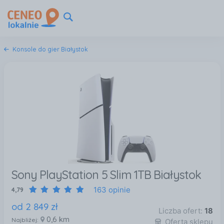
Konsole do gier Białystok
Sony PlayStation 5 Slim 1TB Białystok
163 opinie
4,79
od
2 849
zł
Liczba ofert:
18
0,6 km
Najbliżej:
Oferta sklepu