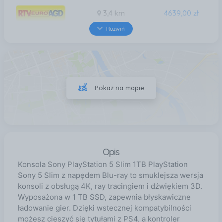
3,4 km
4639,00 zł
Rozwiń
3,5 km
2849,99 zł
4,8 km
4639,00 zł
Pokaż na mapie
5,7 km
2849,00 zł
Opis
Konsola Sony PlayStation 5 Slim 1TB PlayStation
Sony 5 Slim z napędem Blu-ray to smuklejsza wersja
konsoli z obsługą 4K, ray tracingiem i dźwiękiem 3D.
Wyposażona w 1 TB SSD, zapewnia błyskawiczne
ładowanie gier. Dzięki wstecznej kompatybilności
możesz cieszyć się tytułami z PS4, a kontroler