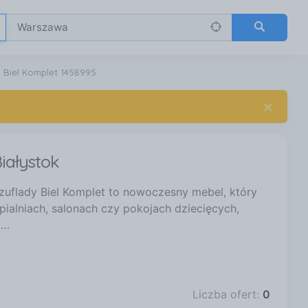
 Biel Komplet 1458995
×
iałystok
uflady Biel Komplet to nowoczesny mebel, który
ypialniach, salonach czy pokojach dziecięcych,
 …
Liczba ofert:
0