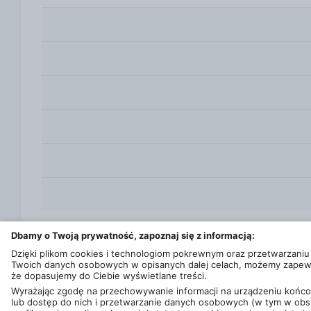
zarówno większych, jak i mniejszych przedmiotów.
szuflady, co zapewnia dużą przestrzeń do przech
szuflad: Zwiększa bezpieczeństwo w domach z dzie
Możliwość modyfikacji układu wnętrza według po
dla komfortu i stylu w każdym wnętrzu. Oto kilka
kolor i minimalistyczna forma sprawiają, że prod
długowieczność. Praktyczność: Możliwości przech
Model 1 Drzwi 3 Szuflady Biel Komplet to idealne 
wykonanie sprawiają, że stanie się nie tylko pra
Dbamy o Twoją prywatność, zapoznaj się z informacją:
Dzięki plikom cookies i technologiom pokrewnym oraz przetwarzaniu
Twoich danych osobowych w opisanych dalej celach, możemy zapew
że dopasujemy do Ciebie wyświetlane treści.
Wyrażając zgodę na przechowywanie informacji na urządzeniu koń
lub dostęp do nich i przetwarzanie danych osobowych (w tym w obs