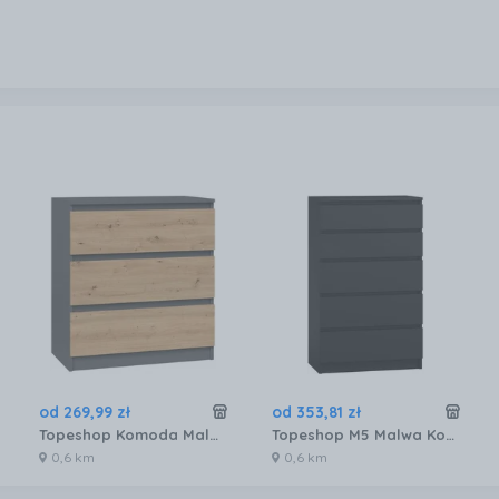
od
269
,
99
zł
od
353
,
81
zł
Topeshop Komoda Malwa M3 Antracyt Dąb Artisan 12706998191
Topeshop M5 Malwa Komoda 5 Szuflad Czarny 11819624303
0,6 km
0,6 km