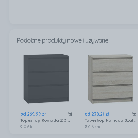
Podobne produkty nowe i używane
od
269
,
99
zł
od
238
,
21
zł
Topeshop Komoda Z 3 Szufladami Czarna 70X40X77 Cm
Topeshop Komoda Szafka 3 Szuflady Kolor Dąb Sonoma 4560375
0,6 km
0,6 km