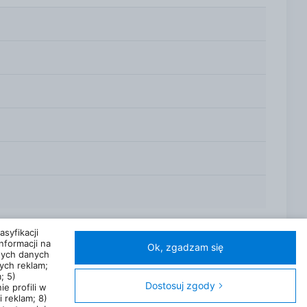
mebel funkcjonalnym: Przestronność: Posiada trzy
ierania ułatwia codzienną obsługę. Blokada
twieranie i zamykanie. Dostosowanie półek:
powiedniego wyposażenia ma ogromne znaczenie
ując ten mebel: Uniwersalny design: Biały matowy
nanie z dobrych materiałów gwarantuje
stosowanie do aktualnych trendów wnętrzarskich.
i z estetyką. Jego nowoczesny design oraz solidne
syfikacji
nformacji na
Ok, zgadzam się
nych danych
ych reklam;
; 5)
Dostosuj zgody
ie profili w
 reklam; 8)