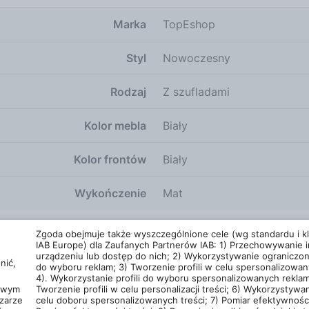
 Poniżej przedstawiamy kluczowe cechy, które czynią ten 
Marka
TopEshop
owywania. Wygodne użytkowanie: Bezuchwytowy system otw
ćmi. Prowadnice rolkowe: Gwarantują płynne oraz ciche o
Styl
Nowoczesny
trzeb. Dlaczego warto wybrać to rozwiązanie? Wybór od
 kluczowych aspektów, które warto wziąć pod uwagę, analiz
Rodzaj
Z szufladami
ukt pasuje do różnych stylów. Wysoka jakość: Solidne wyko
owywania i elastyczność w aranżacji. Styl nowoczesny: Do
rozwiązanie dla osób ceniących połączenie funkcjonalnośc
Kolor mebla
Biały
ktycznym, ale też stylowym elementem każdego wnętrza.
Kolor frontów
Biały
Wykończenie
Mat
Dane szczegółowe
Zgoda obejmuje także wyszczególnione cele (wg standardu i kla
IAB Europe) dla Zaufanych Partnerów IAB: 1) Przechowywanie i
Parametry fizyczne
urządzeniu lub dostęp do nich; 2) Wykorzystywanie ograniczo
nić,
do wyboru reklam; 3) Tworzenie profili w celu spersonalizowan
4). Wykorzystanie profili do wyboru spersonalizowanych reklam
cowym
Tworzenie profili w celu personalizacji treści; 6) Wykorzystywan
zarze
celu doboru spersonalizowanych treści; 7) Pomiar efektywności