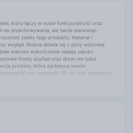
el, który łączy w sobie funkcjonalność oraz
rzeń do przechowywania, ale także stanowiąc
ozumieć zalety tego produktu. Materiał i
ny wygląd. Korpus składa się z płyty wiórowej
Białe matowe wykończenie nadaje całości
wytowe fronty szuflad oraz drzwi nie tylko
sencja prostoty, która zachwyca swoim
wynosząca 80 cm, wysokość 75 cm oraz głębokość
 o głębokości 33 cm oraz trzech dodatkowych,
liwiają przechowywanie większych przedmiotów, co
stał wyposażony w nowoczesny bezuchwytowy
atkowym atutem są prowadnice rolkowe w
kadę szuflad, co zwiększa bezpieczeństwo,
acją, ale również funkcjonalnym rozwiązaniem na
rzeb. Dzięki elastycznemu układowi wnętrza,
dostosować, co pozwala na przechowywanie