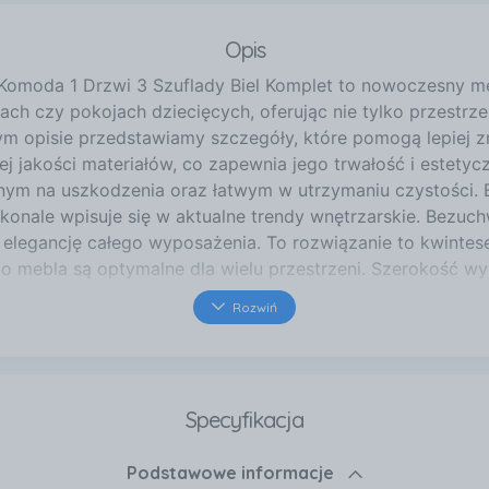
Opis
Komoda 1 Drzwi 3 Szuflady Biel Komplet to nowoczesny meb
onach czy pokojach dziecięcych, oferując nie tylko przest
m opisie przedstawiamy szczegóły, które pomogą lepiej zr
 jakości materiałów, co zapewnia jego trwałość i estetycz
nym na uszkodzenia oraz łatwym w utrzymaniu czystości. 
konale wpisuje się w aktualne trendy wnętrzarskie. Bezuch
ą elegancję całego wyposażenia. To rozwiązanie to kwinte
go mebla są optymalne dla wielu przestrzeni. Szerokość 
w różne aranżacje. Wnętrze składa się z jednej szuflady
Rozwiń
odatkowo, jedne drzwiczki otwierające się na półkę umoż
Uchwyt i dodatkowe funkcje Model 1 Drzwi 3 Szuflady zo
 użytkowania, ale również wpływa na estetykę mebla. Dod
wieranie i zamykanie. Co więcej, mebel posiada także blo
Specyfikacja
szczegółom, wyposażenie staje się nie tylko piękną dekor
wiele możliwości dostosowania przestrzeni do własnych pot
Podstawowe informacje
i od indywidualnych preferencji. Wysokość półek można 