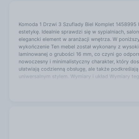
Komoda 1 Drzwi 3 Szuflady Biel Komplet 1458995 
estetykę. Idealnie sprawdzi się w sypialniach, sal
elegancki element w aranżacji wnętrza. W poniższy
wykończenie Ten mebel został wykonany z wysokiej
laminowanej o grubości 16 mm, co czyni go odpor
nowoczesny i minimalistyczny charakter, który dos
ułatwiają codzienną obsługę, ale także podkreślaj
uniwersalnym stylem. Wymiary i układ Wymiary te
40 cm sprawiają, że można go łatwo wkomponować 
które oferują wiele miejsca na przechowywanie. D
czyni to rozwiązanie niezwykle funkcjonalnym. 
system otwierania, co nie tylko podnosi komfort
szufladach, które zapewniają płynne oraz ciche ot
zwłaszcza w domach z małymi dziećmi. Dzięki tym 
co dzień. Funkcjonalność To rozwiązanie oferuje 
można łatwo zaaranżować przestrzeń w zależnośc