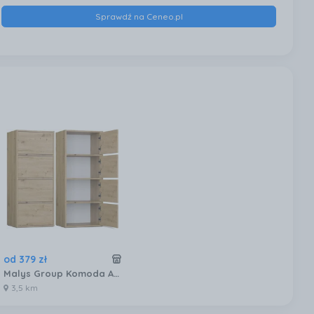
Sprawdź na Ceneo.pl
od
379
zł
Malys Group Komoda Alma Artisan
3,5 km