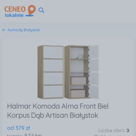
Komody Białystok
Halmar Komoda Alma Front Biel
Korpus Dąb Artisan Białystok
od
379
zł
Liczba ofert:
3
3,5 km
Najbliżej: