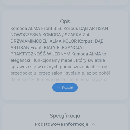
Opis
Komoda ALMA Front BIEL Korpus DĄB ARTISAN
NOWOCZESNA KOMODA / SZAFKA Z 4
DRZWIAMIMODEL: ALMA KOLOR Korpus: DĄB
ARTISAN Front: BIAŁY ELEGANCJA I
PRAKTYCZNOŚĆ W JEDNYM Komoda ALMA to
elegancki i funkcjonalny mebel, który świetnie
sprawdzi się w różnych pomieszczeniach — od
przedpokoju, przez salon i sypialnię, aż po pokój
dziecka czy domowe biuro. Jej minimalistyczna
forma i klasyczny biały kolor pasują do wielu stylów
Rozwiń
wnętrzarskich, a bezuchwytowe fronty z systemem
TIP-ON dodają nowoczesnego charakteru. Dzięki
pojemnym półkom ukrytym za gładkimi drzwiami,
komoda zapewnia mnóstwo miejsca do
Specyfikacja
przechowywania i ułatwia utrzymanie porządku w
Podstawowe informacje
każdej przestrzeni. GŁÓWNE CECHY MEBLA 4 drzwi