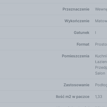
Przeznaczenie
Wewnę
Wykończenie
Mato
Gatunek
I
Format
Prost
Pomieszczenia
Kuchni
Łazie
Przed
Salon
Zastosowanie
Podło
Ilość m2 w paczce
1,33