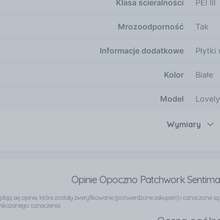
Klasa ścieralności
PEI III
Mrozoodporność
Tak
Informacje dodatkowe
Płytk
Kolor
Białe
Model
Lovel
Wymiary
Opinie Opoczno Patchwork Sentima 
najdują się opinie, które zostały zweryfikowane (potwierdzone zakupem) i oznaczone s
wskazanego oznaczenia.