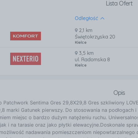
Lista Ofert
Odległość
2,1 km
Świętokrzyska 20
Kielce
3,5 km
ul. Radomska 8
Kielce
Opis
 Patchwork Sentima Gres 29,8X29,8 Gres szkliwiony L
,8 marki Gatunek pierwszy. Do stosowania na podłogach i
niem miejsc o bardzo dużym natężeniu ruchu. Uniwersalnoś
 jak i na tarasie oraz jako płytki elewacyjne.Doskonale spra
 możliwość nadawania pomieszczeniom niepowtarzalnego c