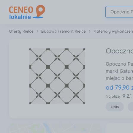
Oferty Kielce
Budowa i remont Kielce
Materiały wykończen
Opoczno 
Opoczno Pa
marki Gatun
miejsc o ba
od
79
,
90
2,1
Najbliżej:
Opis