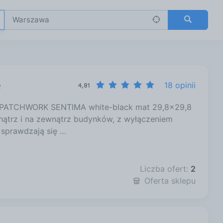
e
18 opinii
4,81
Y PATCHWORK SENTIMA white-black mat 29,8x29,8
nątrz i na zewnątrz budynków, z wyłączeniem
 sprawdzają się …
Liczba ofert:
2
Oferta sklepu