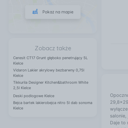
Pokaż na mapie
Zobacz także
Ceresit CT17 Grunt głęboko penetrujący 5L
Kielce
Vidaron Lakier akrylowy bezbarwny 0,75l
Kielce
Tikkurila Designer Kitchen&bathroom White
2,5l Kielce
Opoczno
Deski podlogowe Kielce
29,8x29
Bejca bartek lakierobejca nitro 5l dab sonoma
Kielce
wyłącze
salonie,
Daje to