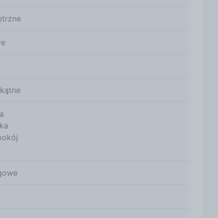
trzne
we
okątne
a
nka
pokój
gowe