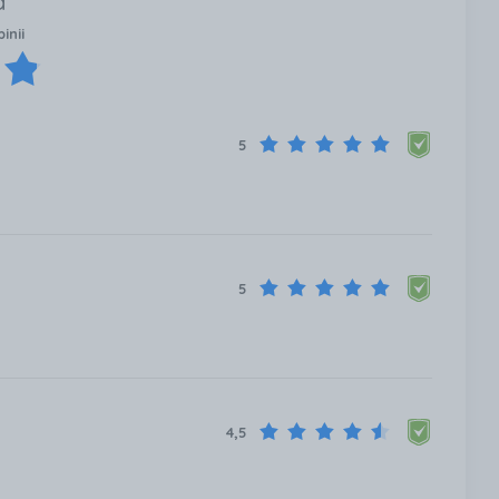
a
inii
5
5
4,5