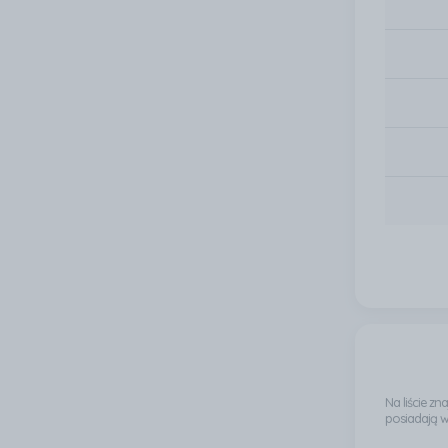
Na liście z
posiadają 