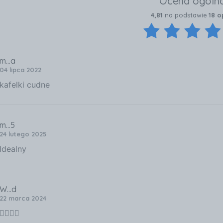
Ocena ogóln
4,81
na podstawie
18 op
m...a
04 lipca 2022
kafelki cudne
m...5
24 lutego 2025
Idealny
W...d
22 marca 2024
👌🏻👌🏻