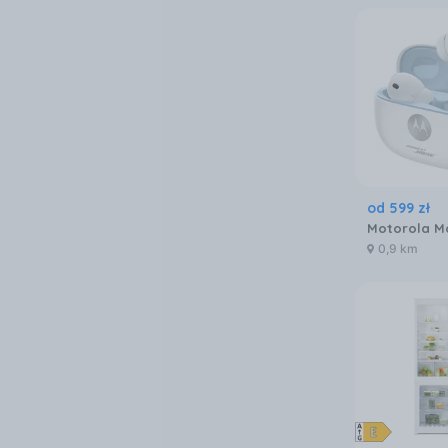
od
599
zł
0,9 km