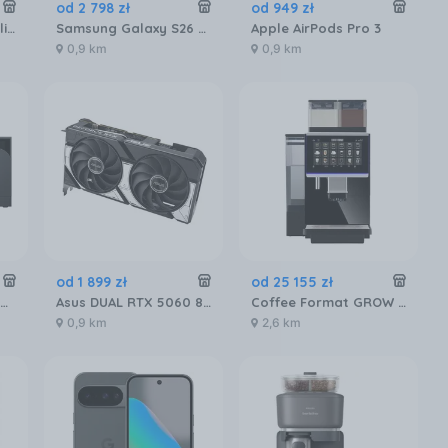
od
2 798
zł
od
949
zł
Sony PlayStation 5 Slim 1TB
Samsung Galaxy S26 SM-S942 12/256GB Fioletowy
Apple AirPods Pro 3
0,9 km
0,9 km
od
1 899
zł
od
25 155
zł
Nintendo Switch 2 Czarna
Asus DUAL RTX 5060 8GB OC (90YV0N12M0NA00)
Coffee Format GROW W6LM Automatyczny ekspres do kawy
0,9 km
2,6 km