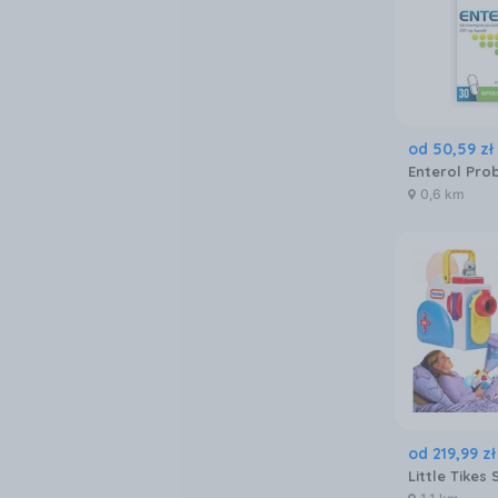
od
50
,
59
zł
0,6 km
od
219
,
99
zł