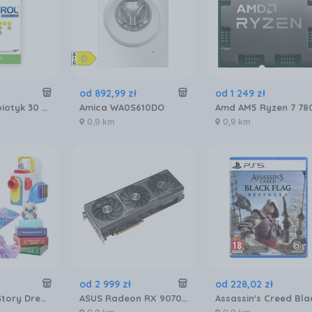
od
892
,
99
zł
od
1 249
zł
Enterol Probiotyk 30 kapsułek 250 mg
Amica WA0S610DO
0,9 km
0,9 km
od
2 999
zł
od
228
,
02
zł
Little Tikes Story Dream Machine Interaktywny Projektor Bajek Dla Dzieci 3 Klasyczne Bajki Dźwięk Światło
ASUS Radeon RX 9070 PRIME 16GB OC (GRATIPASU544)