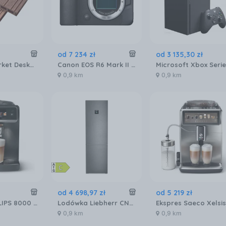
od
7 234
zł
od
3 135
,
30
zł
Merkury Market Deska Tarasowa Mercado Basic Brąz 2000X120X20Mm MR5601072
Canon EOS R6 Mark II body
0,9 km
0,9 km
od
4 698
,
97
zł
od
5 219
zł
Ekspres PHILIPS 8000 LatteGo Pro EP8757/12
Lodówka Liebherr CNbdc 573i plus NoFrost z zamrażalnikiem dolnym 201,5 cm Czarna
0,9 km
0,9 km