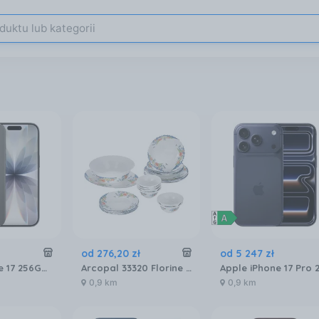
od
276
,
20
zł
od
5 247
zł
Apple iPhone 17 256GB Czarny
Arcopal 33320 Florine Serwis Zestaw Obiadowy 26EL
0,9 km
0,9 km