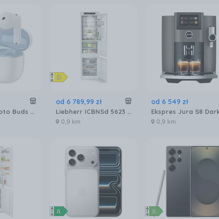
od
6 789
,
99
zł
od
6 549
zł
Motorola Moto Buds 2 Plus Anc Biały
Liebherr ICBNSd 5623 plus BioFresh NoFrost
0,9 km
0,9 km