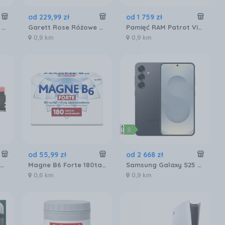
od
229
,
99
zł
od
1 759
zł
Samsung Galaxy S25 Ultra SM-S938 12/256GB Tytanowy Czarny
Garett Rose Różowe złoto mesh
Pamięć RAM Patrot Viper Venom DDR5 32GB 6000MTs (PVV532G600C30K)
0,9 km
0,9 km
od
55
,
99
zł
od
2 668
zł
Pamięć RAM GOODRAM IRDM RGB 32GB [2x16GB 6000MHz DDR5 CL30 DIMM] (IRG60D5L30S32GDC)
Magne B6 Forte 180tabl.
Samsung Galaxy S25 SM-S931 12/256GB Czarny
0,6 km
0,9 km