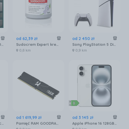
od
62
,
39
zł
od
2 450
zł
Amd AM5 Ryzen 7 7800X3D Tray 4,2GHz (100000000910)
Sudocrem Expert krem barierowy 400g
Sony PlayStation 5 Digital Slim 825GB
0,6 km
0,9 km
od
1 619
,
99
zł
od
3 145
zł
Assassin's Creed Black Flag Resynced (Gra PS5)
Pamięć RAM GOODRAM IRDM 32GB 2x16GB 6400MHz DDR5 CL32 (IR-6400D564L32S)
Apple iPhone 16 128GB Biały