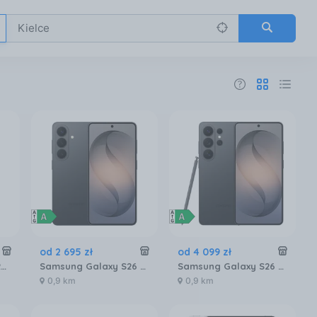
od
2 695
zł
od
4 099
zł
Apple iPhone 17 Pro 256GB Głębinowy błękit
Samsung Galaxy S26 SM-S942 12/256GB Czarny
Samsung Galaxy S26 Ultra SM-S948 5G 12/256GB Czarny
0,9 km
0,9 km