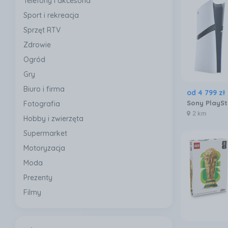
Telefony i akcesoria
Sport i rekreacja
Sprzęt RTV
Zdrowie
Ogród
Gry
Biuro i firma
od
4 799
zł
Sony PlaySt
Fotografia
2 km
Hobby i zwierzęta
Supermarket
Motoryzacja
Moda
Prezenty
Filmy