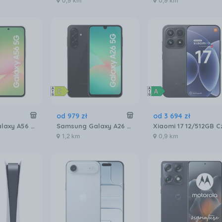
0,9 km
0,9 km
od
979
zł
od
3 694
zł
Samsung Galaxy A56 SM-A566 8/256GB Grafitowy
Samsung Galaxy A26 SM-A266 6/128GB 5G Czarny
1,2 km
0,9 km