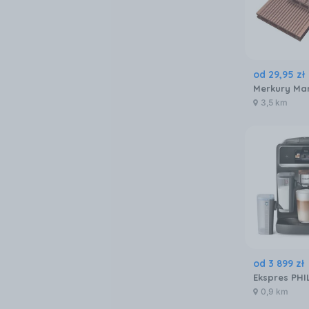
od
29
,
95
zł
3,5 km
od
3 899
zł
0,9 km