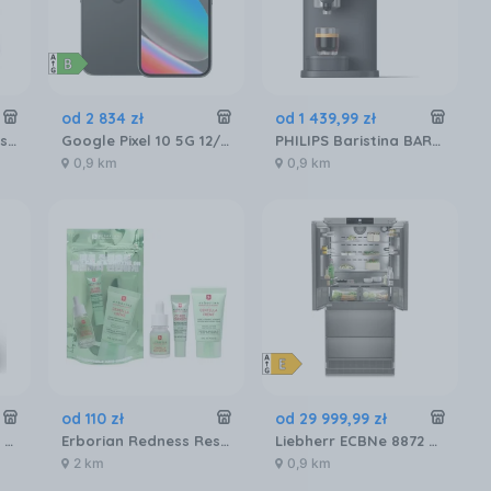
od
2 834
zł
od
1 439
,
99
zł
Microsoft Xbox Series X
Google Pixel 10 5G 12/256GB Obsydian
PHILIPS Baristina BAR320/60 Podwójny pojemnik na ziarna czarny
0,9 km
0,9 km
od
110
zł
od
29 999
,
99
zł
Ekspres Saeco Xelsis Suprema SM8885/00 Metalowy
Erborian Redness Rescue Power Kit Zestaw Do Pielęgnacji Twarzy
Liebherr ECBNe 8872 BioFresh NoFrost
2 km
0,9 km