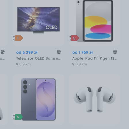
od
6 299
zł
od
1 769
zł
Motorola Edge 70 Pro 8/256GB Bordowy
Telewizor OLED Samsung QE65S90FATXXH 65 cali 4K UHD
Apple iPad 11" 11gen 128GB Wi-Fi Srebrny (MD3Y4HCA)
0,9 km
0,9 km