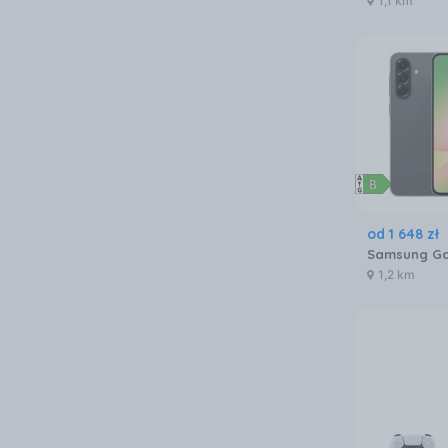
1,1 km
od
1 648
zł
1,2 km