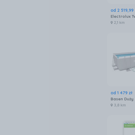
od
2 519
,
99
2,1 km
od
1 479
zł
Basen Duży
3,8 km