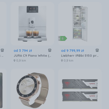
od
3 794
zł
od
9 799
,
99
zł
Ekspres Jura S8 Dark Inox (EB) 15480
JURA C9 Piano White (EA)
Liebherr IRBbi 5150 prime BioFresh
0,9 km
0,9 km