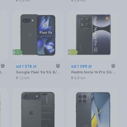
0,9 km
0,9 km
od
1 578
zł
od
1 099
zł
Xiaomi 17 12/512GB Czarny
Google Pixel 9a 5G 8/128GB Obsydian
Redmi Note 14 Pro 5G 8/256GB Czarny
1,2 km
0,9 km