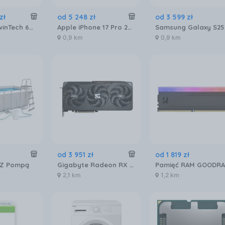
zł
od
5 248
zł
od
3 599
zł
Electrolux TwinTech 600 ENT6NE18S
Apple iPhone 17 Pro 256GB Srebrny
0,9 km
0,9 km
od
3 951
zł
od
1 819
zł
 Z Pompą
Gigabyte Radeon RX 9070 XT GAMING OC 16GB (GVR9070XTGAMING16GD)
2,1 km
1,2 km