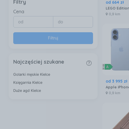
Filtry
od
664
zł
Cena
0,9 km
Filtruj
Najczęściej szukane
Golarki męskie Kielce
od
3 995
zł
Księgarnia Kielce
Duże agd Kielce
0,9 km