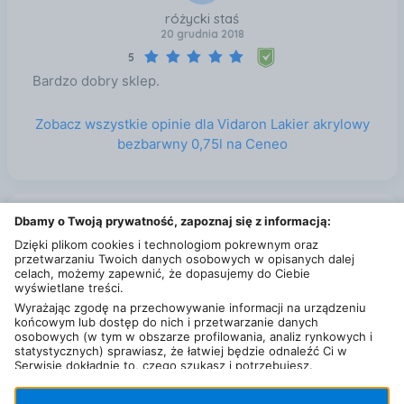
nie posiada drażniącego zapachu. Cienką warstwę
różycki staś
20 grudnia 2018
wyrobu nakładamy za pomocą pędzla wzdłuż słojów.
Najlepszy efekt osiągniemy, jeśli nałożymy dwie
5
warstwy lakieru. Nakładamy je w odstępie 4 godzin,
Bardzo dobry sklep.
pamiętając o szlifowaniu międzywarstwowym.
Zobacz wszystkie opinie dla Vidaron Lakier akrylowy
bezbarwny 0,75l na Ceneo
Zobacz także
Dbamy o Twoją prywatność, zapoznaj się z informacją:
Dzięki plikom cookies i technologiom pokrewnym oraz
Ceresit Grunt CT 17 10L Kielce
przetwarzaniu Twoich danych osobowych w opisanych dalej
celach, możemy zapewnić, że dopasujemy do Ciebie
Magnat Ultra Matt Biały Lateksowy 10L Kielce
wyświetlane treści.
Anza Pędzel płaski ELITE 35mm (i1504350009) Kielce
Wyrażając zgodę na przechowywanie informacji na urządzeniu
końcowym lub dostęp do nich i przetwarzanie danych
Deski podlogowe Kielce
osobowych (w tym w obszarze profilowania, analiz rynkowych i
Opoczno art mozaika gold inserto squares dekor 29 7x60 Kielce
statystycznych) sprawiasz, że łatwiej będzie odnaleźć Ci w
Serwisie dokładnie to, czego szukasz i potrzebujesz.
Bejca bartek lakierobejca nitro 5l dab sonoma Kielce
Administratorem Twoich danych osobowych będzie Ceneo.pl sp.
z o.o., a w niektórych przypadkach (np. identyfikator