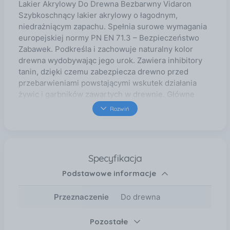
Lakier Akrylowy Do Drewna Bezbarwny Vidaron
Szybkoschnący lakier akrylowy o łagodnym,
niedrażniącym zapachu. Spełnia surowe wymagania
europejskiej normy PN EN 71.3 – Bezpieczeństwo
Zabawek. Podkreśla i zachowuje naturalny kolor
drewna wydobywając jego urok. Zawiera inhibitory
tanin, dzięki czemu zabezpiecza drewno przed
przebarwieniami powstającymi wskutek działania
żywic i garbników zawartych w drewnie. Główne
cechy produktu: łagodny zapach szybkoschnący
Rozwiń
podwyższona odporność na ścieranie, zarysowania i
uszkodzenia mechaniczne zachowuje naturalny
kolor drewna do wewnątrz Wybór lakieru Lakier to
jeden z najbardziej tradycyjnych i znanych
Specyfikacja
preparatów do malowania drewna. Marka VIDARON
Podstawowe informacje
posiada w swoim portfolio lakiery: nitro, zewnętrzny,
oraz akrylowy. Wybór lakieru uzależniony jest od
przeznaczenia elementu, który będziemy malować.
Przeznaczenie
Do drewna
Do przedmiotów używanych wewnątrz, takich jak
meble, boazerie czy dziecięce zabawki, najlepszy
Pozostałe
będzie Lakier Akrylowy VIDARON. Tworzy on