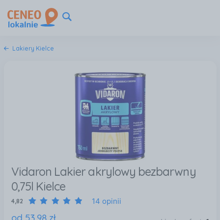
Lakiery Kielce
Vidaron Lakier akrylowy bezbarwny
0,75l Kielce
14 opinii
4,82
od
53
,
98
zł