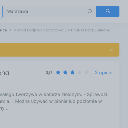
elce
Kratka Podpora Ogrodowa Do Roślin Pnączy Zielona
×
ona
3 opinie
3,17
ałego tworzywa w kolorze zielonym. - Sprawdzi
rcia. - Można używać w pionie lub poziomie w
lny …