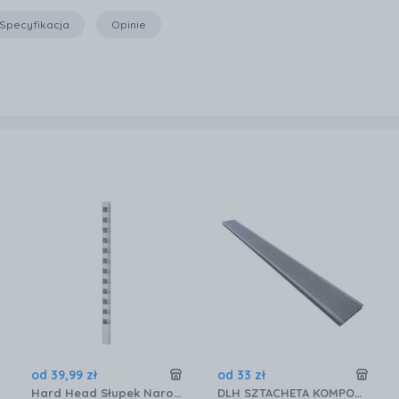
Specyfikacja
Opinie
od
39
,
99
zł
od
33
zł
Hard Head Słupek Narożny Do Płotu 140cm
DLH SZTACHETA KOMPOZYTOWA MILA 20X105X2200 MM GRAFIT 170500000381