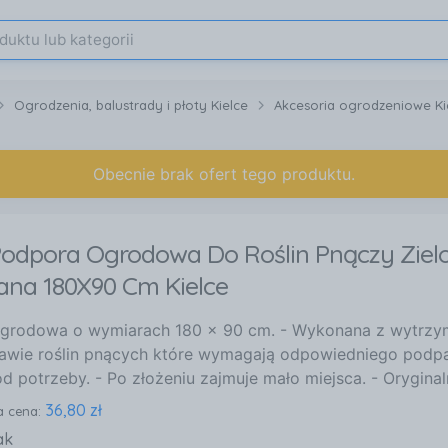
Ogrodzenia, balustrady i płoty Kielce
Akcesoria ogrodzeniowe Ki
Obecnie brak ofert tego produktu.
Podpora Ogrodowa Do Roślin Pnączy Ziel
ana 180X90 Cm Kielce
grodowa o wymiarach 180 x 90 cm. - Wykonana z wytrzym
rawie roślin pnących które wymagają odpowiedniego podpa
od potrzeby. - Po złożeniu zajmuje mało miejsca. - Orygina
36,80 zł
a cena:
ak