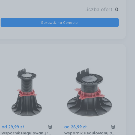
Liczba ofert:
0
Sprawdź na Ceneo.pl
od
29
,
99
zł
od
28
,
99
zł
od
Wspornik Regulowany 150 260mm
Wspornik Regulowany 90 150mm