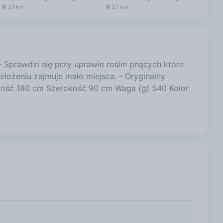
2,1 km
2,1 km
2,
Sprawdzi się przy uprawie roślin pnących które
łożeniu zajmuje mało miejsca. - Oryginalny
ugość 180 cm Szerokość 90 cm Waga (g) 540 Kolor