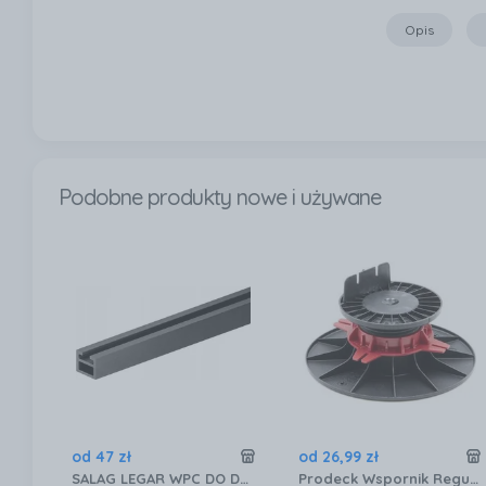
Opis
Podobne produkty nowe i używane
od
47
zł
od
26
,
99
zł
SALAG LEGAR WPC DO DESKI TARASOWEJ ULTRA SZYBKI BDL0BN
Prodeck Wspornik Regulowany 60 - 90Mm