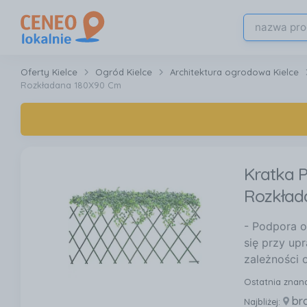
Oferty Kielce
Ogród Kielce
Architektura ogrodowa Kielce
Rozkładana 180X90 Cm
Kratka 
Rozkład
- Podpora o
się przy up
zależności 
Ostatnia znan
br
Najbliżej: