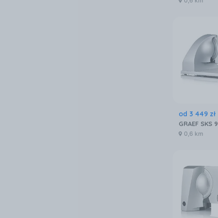
0,6 km
od
3 449
zł
0,6 km