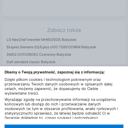
W, bezobsługowy Szybkie czyszczenie w kilku
prostych krokach Przełącznik włącz/wyłącz Stabilnie
i płynnie działające sanie z tacą ze stali nierdzewnej
Zabezpieczenie przed dziećmi z blokadą elektryczną
Specyfikacja techniczna Wymiary urządzenia - 40.5
Zobacz także
x 29.5 x 25.5 Ciężar - 6.90 kg Materiał - Pełny metal
LG NeoChef inwerter MH6535GIS Białystok
Silnik urządzenia - Graef Kondensatormotor 170 W
Ekspres Siemens EQ.6 plus s100 TE651209RW Białystok
Grubość cięcia - 0 – 20 mm Długość cięcia - 225 mm
Średnica ostrza - 170 mm Rodzaj ostrza - Lita stal –
SMEG DCF02RDEU Czerwony Białystok
gładkie, wklęsły szlif Osłona ostrza - tak Sanie
Dafi standard classic Białystok
krajalnicy - Stal nierdzewna Wykonanie podstawy -
Tefal optigrill xl gc722d Białystok
Dbamy o Twoją prywatność, zapoznaj się z informacją:
Nietłukące szkło hartowane Blokada przed dziećmi -
Philips hd9322 31 rozowy Białystok
tak Opcja przechyłu krajalnicy - brak Włącznik
Dzięki plikom cookies i technologiom pokrewnym oraz
przetwarzaniu Twoich danych osobowych w opisanych dalej
szybkiego działania - tak Kolor - Srebrny Funkcja
celach, możemy zapewnić, że dopasujemy do Ciebie
FineCut - nie W zestawie przystawka Combi Nasz
wyświetlane treści.
uchwyt do żywności i nasadka MiniSlice łączą się w
Wyrażając zgodę na przechowywanie informacji na urządzeniu
Graef Combi – dla jeszcze mniejszego
końcowym lub dostęp do nich i przetwarzanie danych
osobowych (w tym w obszarze profilowania, analiz rynkowych i
marnotrawstwa żywności, bezpiecznego dla palców
statystycznych) sprawiasz, że łatwiej będzie odnaleźć Ci w
cienkiego krojenia i przetwarzania najmniejszych
Serwisie dokładnie to, czego szukasz i potrzebujesz.
Administratorem Twoich danych osobowych będzie Ceneo.pl sp.
produktów spożywczych z zachowaniem jeszcze
z o.o., a w niektórych przypadkach (np. identyfikator