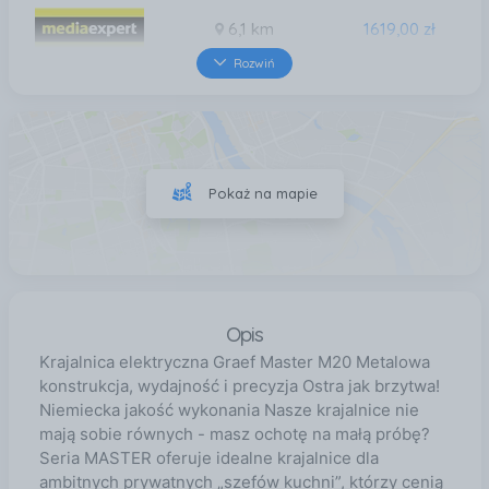
6,1 km
1619,00 zł
Rozwiń
25 km
1619,00 zł
40 km
1619,00 zł
Pokaż na mapie
41 km
1619,00 zł
Opis
Krajalnica elektryczna Graef Master M20 Metalowa
konstrukcja, wydajność i precyzja Ostra jak brzytwa!
Niemiecka jakość wykonania Nasze krajalnice nie
mają sobie równych - masz ochotę na małą próbę?
Seria MASTER oferuje idealne krajalnice dla
ambitnych prywatnych „szefów kuchni”, którzy cenią