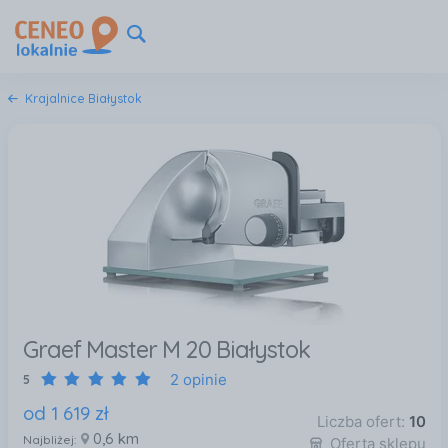
Krajalnice Białystok
Graef Master M 20 Białystok
2 opinie
5
od
1 619
zł
Liczba ofert:
10
0,6 km
Najbliżej:
Oferta sklepu