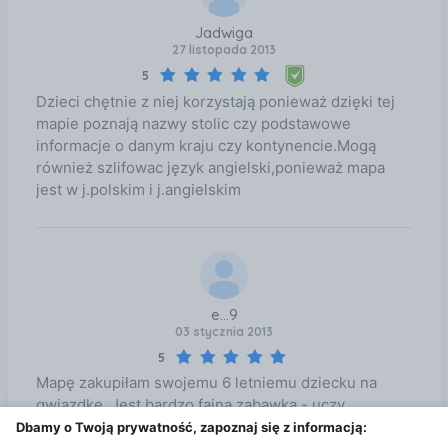
Jadwiga
27 listopada 2013
5
Dzieci chętnie z niej korzystają ponieważ dzięki tej
mapie poznają nazwy stolic czy podstawowe
informacje o danym kraju czy kontynencie.Mogą
również szlifowac język angielski,ponieważ mapa
jest w j.polskim i j.angielskim
e...9
03 stycznia 2013
5
Mapę zakupiłam swojemu 6 letniemu dziecku na
gwiazdkę. Jest bardzo fajną zabawką - uczy
położenia krajów, flag, ciekawostek czy języków w
Dbamy o Twoją prywatność, zapoznaj się z informacją: