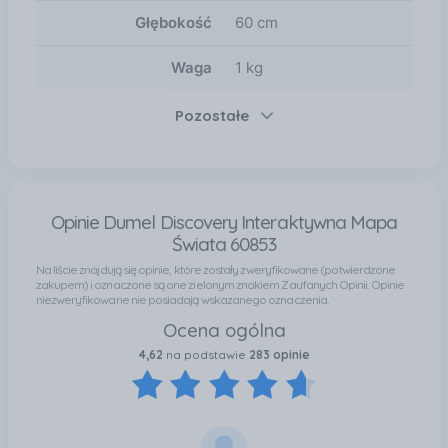
Głębokość
60 cm
Waga
1 kg
Pozostałe
Opinie Dumel Discovery Interaktywna Mapa
Świata 60853
Na liście znajdują się opinie, które zostały zweryfikowane (potwierdzone
zakupem) i oznaczone są one zielonym znakiem Zaufanych Opinii. Opinie
niezweryfikowane nie posiadają wskazanego oznaczenia.
Ocena ogólna
4,62
na podstawie
283 opinie