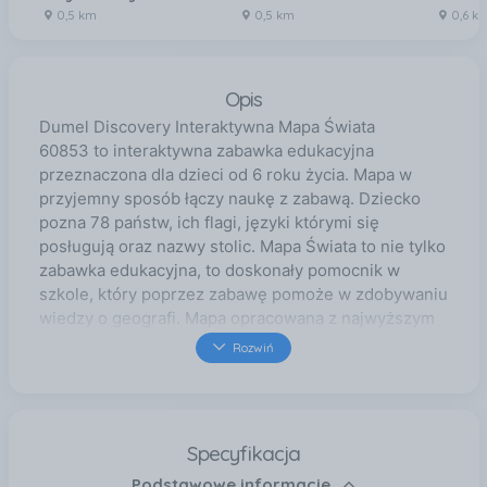
0,5 km
0,5 km
0,6 k
Opis
Dumel Discovery Interaktywna Mapa Świata
60853 to interaktywna zabawka edukacyjna
przeznaczona dla dzieci od 6 roku życia. Mapa w
przyjemny sposób łączy naukę z zabawą. Dziecko
pozna 78 państw, ich flagi, języki którymi się
posługują oraz nazwy stolic. Mapa Świata to nie tylko
zabawka edukacyjna, to doskonały pomocnik w
szkole, który poprzez zabawę pomoże w zdobywaniu
wiedzy o geografi. Mapa opracowana z najwyższym
zaangażowaniem i poświęceniem, tak aby dziecko
Rozwiń
mogło z niej korzystać przez długie lata. Z zabawką
dzieci przeżyją niesamowitą podróż dookoła świata
Dostęp do szerokiej wiedzy dotyczącej 78 państw
Dzieci poznają stolice, flagi, języki, którymi posługują
Specyfikacja
się mieszkańcy oraz różne zabawne fakty. Mapę
Podstawowe informacje
można powiesić na ścianie lub położyć na podłodze