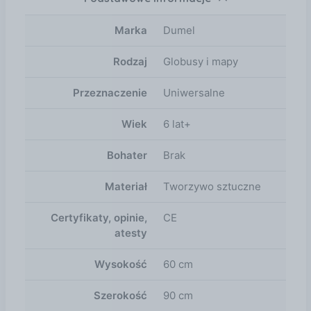
Prawidłowe odpowiedzi zostaną nagrodzone
zabawnymi odgłosami Dostępne funkcje: Quiz dla
Marka
Dumel
najmłodszych – znajdź państwo na mapie Tryb
“wyzwanie” – gra na punkty dla 2 osób Super quiz –
Rodzaj
Globusy i mapy
pytania o stolice, flagi, języki mieszkańców Wymiary
mapy: 90×60 cm Wymiary opakowanie: 65×7,5×30
Przeznaczenie
Uniwersalne
cm Zasilanie: 3 baterie AAA Zalecane dla dzieci od 6
roku życia.
Wiek
6 lat+
Bohater
Brak
Materiał
Tworzywo sztuczne
Certyfikaty, opinie,
CE
atesty
Wysokość
60 cm
Szerokość
90 cm