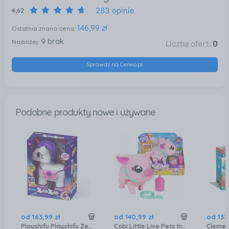
283 opinie
4,62
146,99 zł
Ostatnia znana cena:
brak
Najbliżej:
Liczba ofert:
0
Sprawdź na Ceneo.pl
Podobne produkty nowe i używane
od
163
,
99
zł
od
140
,
99
zł
od
132
Playshifu Playshifu Zeezee Interaktywny Jednorożec
Cobi Little Live Pets Interaktywna Świnka 26366