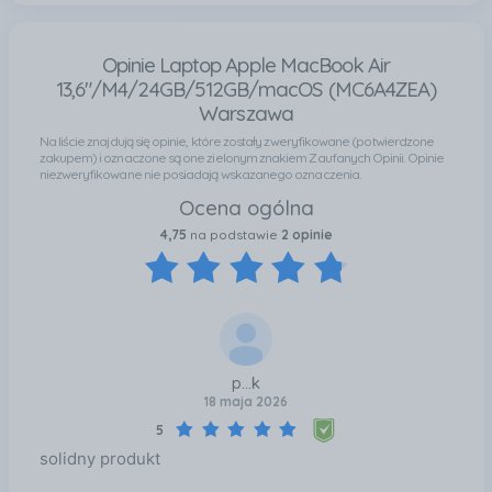
trwały pod każdym względem – w środku i na
zewnątrz. Superszybki. Połączenie układu scalonego
Opinie Laptop Apple MacBook Air
Apple i systemu macOS daje ogromny zapas mocy i
13,6"/M4/24GB/512GB/macOS (MC6A4ZEA)
wydajności do wszelkich zadań. Akcesoria Zobacz
Warszawa
dodatki do Maca. Klawiatury oraz inne urządzenia i
Na liście znajdują się opinie, które zostały zweryfikowane (potwierdzone
niezbędniki.
zakupem) i oznaczone są one zielonym znakiem Zaufanych Opinii. Opinie
niezweryfikowane nie posiadają wskazanego oznaczenia.
Ocena ogólna
4,75
na podstawie
2 opinie
p...k
18 maja 2026
5
solidny produkt