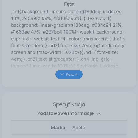
Opis
.cn1{ background: linear-gradient(180deg, #addcee
10%, #d0e9f2 69%, #f3f6f6 95%); } .textcolor1{
background: linear-gradient(180deg, #004c94 21%,
#1663ac 47%, #297bc4 100%);-webkit-background-
clip: text; -webkit-text-fill-color: transparent; } .hd1 {
font-size: 6em; } .hd2{ font-size:2em; } @media only
screen and (max-width: 1023px){ .hd1 { font-size:
4em; } .cn2{ text-align:center; } .cn4 .lnd_grid-
items>* { min-width: 100%; } } Szybkość. Lekkość.
Wolność. MacBook Air z czipem M4 śmiga przy
Rozwiń
każdym zadaniu i zapewnia nawet 18 godzin pracy na
baterii. Do tego jest dostępny w czterech
przepięknych kolorach, w tym w olśniewającym
błękitnym. A ponieważ jest doskonale przenośny,
Specyfikacja
zabierzesz go ze sobą, dokąd chcesz, żeby robić na
Podstawowe informacje
nim, co tylko zechcesz. Dwa idealne rozmiary.
Dostępny w wersji 15 cali i 13 cali. Cztery piękne
kolory. Teraz także błękitny. Dostępne kolory: -
Marka
Apple
błękitny, - srebrny, - księżycowa poświata, - północ.