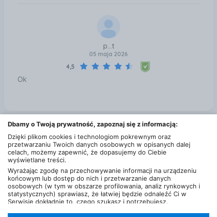
p...t
05 maja 2026
4,5
Ok
Dbamy o Twoją prywatność, zapoznaj się z informacją:
Zobacz także
Dzięki plikom cookies i technologiom pokrewnym oraz
przetwarzaniu Twoich danych osobowych w opisanych dalej
Samsonite AT (24G09006) Warszawa
celach, możemy zapewnić, że dopasujemy do Ciebie
wyświetlane treści.
Green Cell Bateria 33YDH do Dell Inspiron G3 3579 3779 G5 5587 G7
Wyrażając zgodę na przechowywanie informacji na urządzeniu
7588 7577 7773 7778 7779 7786 Latitude 3380 3480 3490 3590
końcowym lub dostęp do nich i przetwarzanie danych
(De138) Warszawa
osobowych (w tym w obszarze profilowania, analiz rynkowych i
Dell Optiplex 3000 (N007O3000MFFAC_VP) Warszawa
statystycznych) sprawiasz, że łatwiej będzie odnaleźć Ci w
Serwisie dokładnie to, czego szukasz i potrzebujesz.
Hp omen accelerator ga1 1000nw 2wb90ea Warszawa
Administratorem Twoich danych osobowych będzie Ceneo.pl sp.
z o.o., a w niektórych przypadkach (np. identyfikator