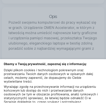
Opis
Pozwól swojemu komputerowi do pracy wykazać się
w grach. Urządzenie OMEN Accelerator, w którym z
łatwością można umieścić najnowsze karty graficzne
i urządzenia pamięci masowej, przekształca Twojego
ulubionego, eleganckiego laptopa w bestię zdolną
poradzić sobie z najbardziej wymagającymi grami z
Dbamy o Twoją prywatność, zapoznaj się z informacją:
Dzięki plikom cookies i technologiom pokrewnym oraz
przetwarzaniu Twoich danych osobowych w opisanych dalej
Specyfikacja
celach, możemy zapewnić, że dopasujemy do Ciebie
wyświetlane treści.
Podstawowe informacje
Wyrażając zgodę na przechowywanie informacji na urządzeniu
końcowym lub dostęp do nich i przetwarzanie danych
osobowych (w tym w obszarze profilowania, analiz rynkowych i
Marka
HP
statystycznych) sprawiasz, że łatwiej będzie odnaleźć Ci w
Serwisie dokładnie to, czego szukasz i potrzebujesz.
Administratorem Twoich danych osobowych będzie Ceneo.pl sp.