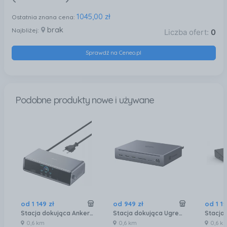
1045,00 zł
Ostatnia znana cena:
brak
Najbliżej:
Liczba ofert:
0
Sprawdź na Ceneo.pl
Podobne produkty nowe i używane
od
1 149
zł
od
949
zł
od
1 1
Stacja dokująca Anker Prime A83B3 (A83B3)
Stacja dokująca Ugreen Maxidok U712 (U712)
0,6 km
0,6 km
0,6 k