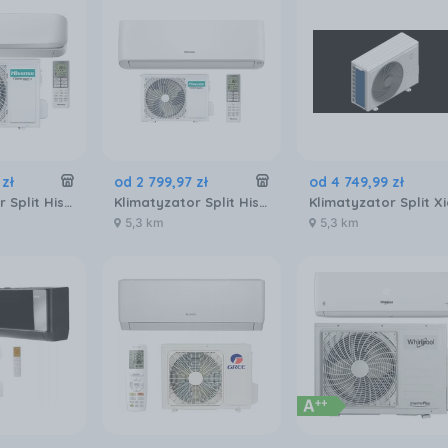
zł
od
2 799
,
97
zł
od
4 749
,
99
zł
Klimatyzator Split Hisense QJ35XJ3AG AS35XJ3EW
Klimatyzator Split Hisense Energy Pro+ QE35XV0EG
5,3 km
5,3 km