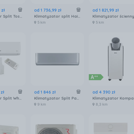
zł
od
1 736
,
99
zł
od
1 821
,
99
zł
Klimatyzator Split Toshiba Haori RASB16N4KVRGE + RAS16J2AVSGE1
Klimatyzator split Haier REVIVE Plus HAI01765
5 km
5 km
zł
od
1 846
zł
od
4 390
zł
Klimatyzator Split Whirlpool SPICR318WFI
Klimatyzator Split Panasonic Etherea Srebrny CS-XZ25XKEW
9 km
8,3 km