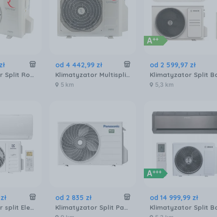
zł
od
4 442
,
99
zł
od
2 599
,
97
zł
Klimatyzator Split Rotenso IMOTO X I26XOR14
Klimatyzator Multisplit Rotenso Hiro H70XM3
5 km
5,3 km
zł
od
2 835
zł
od
14 999
,
99
zł
Klimatyzator split Electrolux Hell 4D AirFlow EACS/I-18HEL/N8 EEC HEF18000BTU
Klimatyzator Split Panasonic Basic Cu-Z25Xke CUZ25XKE