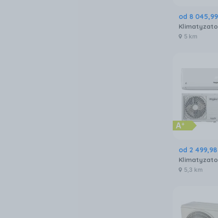
od
8 045
,
99
5 km
od
2 499
,
98
5,3 km