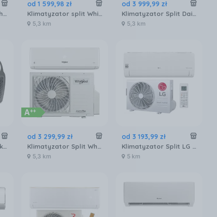
od
1 599
,
98
zł
od
3 999
,
99
zł
Klimatyzator Split Whirlpool SPICR312W
Klimatyzator split Whirlpool SPICR309WFI
Klimatyzator Split Daikin Sensira Siesta FTXF20F5V1B+RXF20F5V1B
5,3 km
5,3 km
od
3 299
,
99
zł
od
3 193
,
99
zł
Klimatyzator Kompakt Yolco TC290
Klimatyzator Split Whirlpool SPICR309W
Klimatyzator Split LG Standard 2 S12ET
5,3 km
5 km