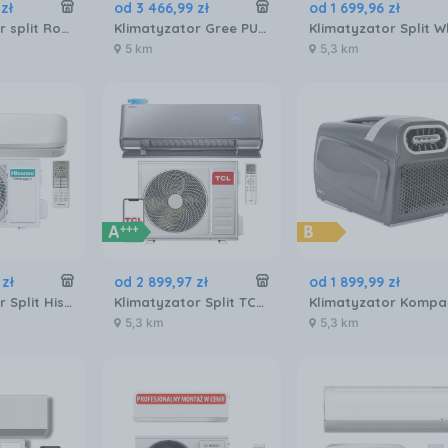
zł
od
3 466
,
99
zł
od
1 699
,
96
zł
Klimatyzator split Rotenso Teta Mirror TA35XITO35XOR16
Klimatyzator Gree PULAR Matt GWH24AGD 6,2kW
5 km
5,3 km
zł
od
2 899
,
97
zł
od
1 899
,
99
zł
Klimatyzator Split Hisense QJ25XJ3AG AS25XJ3EW
Klimatyzator Split TCL Freshin TAC-12CHSD FAI
5,3 km
5,3 km