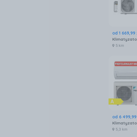
od
1 669
,
99
5 km
od
6 499
,
99
5,3 km