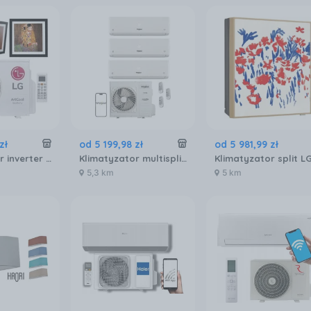
zł
od
5 199
,
98
zł
od
5 981
,
99
zł
Klimatyzator inverter LG ARTCOOL GALLERY
Klimatyzator multisplit Whirlpool MSODU24 + 3xMSIDU09
5,3 km
5 km