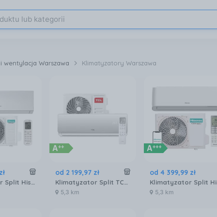
 i wentylacja Warszawa
Klimatyzatory Warszawa
zł
od
2 199
,
97
zł
od
4 399
,
99
zł
Klimatyzator Split Hisense DJ25LE0EG DJ25LE0EW
Klimatyzator Split TCL Elite TAC-12CHSD XA71I
5,3 km
5,3 km