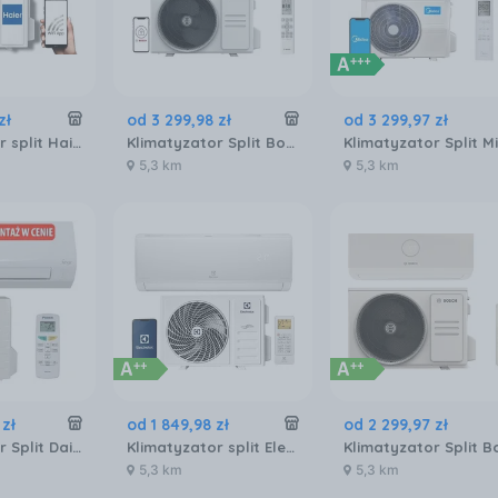
zł
od
3 299
,
98
zł
od
3 299
,
97
zł
Klimatyzator split Haier REVIVE Plus AS25RBAHRA-PL
Klimatyzator Split Bosch Climate CL7000i 20 E
5,3 km
5,3 km
zł
od
1 849
,
98
zł
od
2 299
,
97
zł
Klimatyzator Split Daikin Sensira Siesta ATXF71A+ARXF71A
Klimatyzator split Electrolux Hell 4D AirFlow EACS/I-12HEL/N8 EEC HEF12000BTU
5,3 km
5,3 km