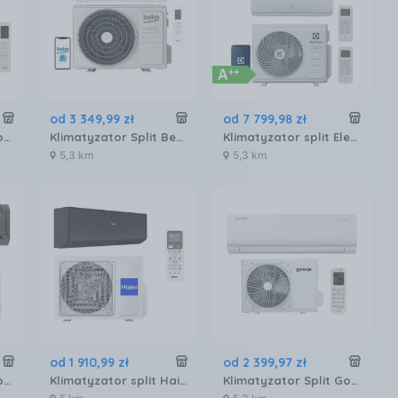
od
3 349
,
99
zł
od
7 799
,
98
zł
Klimatyzator Split Bosch Cl3000I UW26E26E
Klimatyzator Split Beko BEHPG
Klimatyzator split Electrolux EACO/I-18 FMI-2/N8 + 2 x EACS/I-09 HEFMI/N8
5,3 km
5,3 km
od
1 910
,
99
zł
od
2 399
,
97
zł
Klimatyzator Split Bosch Class 8000I CLC8001ISET35ET
Klimatyzator split Haier Revive Plus AS35RBAHRAB+1U35YESFRA4
Klimatyzator Split Gorenje REA53IN KC + REA53OUT KC