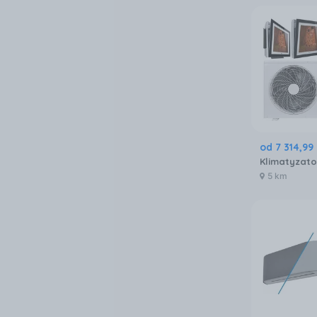
od
7 314
,
99
5 km