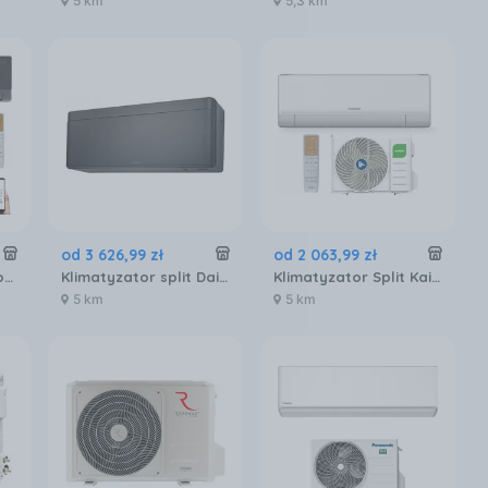
5 km
5,3 km
od
3 626
,
99
zł
od
2 063
,
99
zł
Klimatyzator Split Rotenso Elis Seria X E35XIE35XO
Klimatyzator split Daikin CTXA15CB
Klimatyzator Split Kaisai Pro Heat+ KRW12TLHI+KRWB12TLHO
5 km
5 km