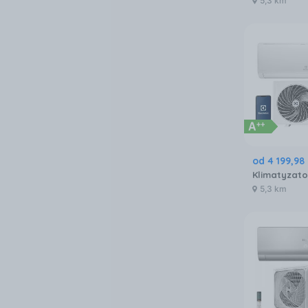
5,3 km
od
4 199
,
98
5,3 km