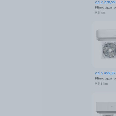
od
2 278
,
99
5 km
od
3 499
,
97
5,3 km