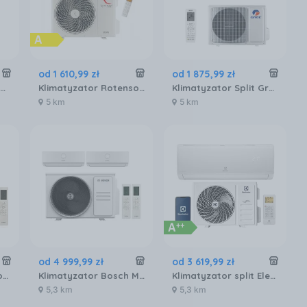
od
1 610
,
99
zł
od
1 875
,
99
zł
Klimatyzator Split Midea Breezeless Biały MSFAAU-09HRFN8-QRD6GW
Klimatyzator Rotenso Roni 4D R35XIR16+R35XOR16
Klimatyzator Split Gree Pular GWH12AGB+K6DNA1A
5 km
5 km
od
4 999
,
99
zł
od
3 619
,
99
zł
Klimatyzator Split Bosch Cl3000Iu W 35 E UW35E35E
Klimatyzator Bosch Multisplit Climate Cl5000M 7733701933
Klimatyzator split Electrolux Hell 4D AirFlow EACS/I-09HEL/N8 EEC HEF9000BTU
5,3 km
5,3 km