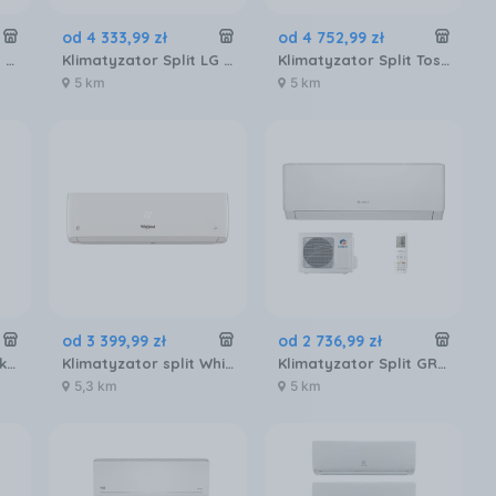
od
4 333
,
99
zł
od
4 752
,
99
zł
Klimatyzator ścienny Rotenso Ukura 3,5kW 40m2 WIFI Klimatyzacja do domu
Klimatyzator Split LG Single Split Uua1 Uua1Ul0
Klimatyzator Split Toshiba Shorai Edge Ras-B07G3Kvsgb-E
5 km
5 km
od
3 399
,
99
zł
od
2 736
,
99
zł
Klimatyzator Kompakt Fral Super Cool FSC192SC
Klimatyzator split Whirlpool SPICR312WFI
Klimatyzator Split GREE Pular Shiny GWH18AGD-K6-PU18S
5,3 km
5 km