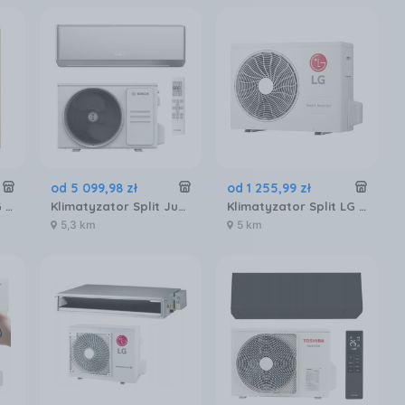
od
5 099
,
98
zł
od
1 255
,
99
zł
Klimatyzator split LG Artcool Gallery Photo A09PHOTO
Klimatyzator Split Junkers Bosch Climate Cl7000I-Set 53Es
Klimatyzator Split LG Dualcool AP09RKUA3
5,3 km
5 km