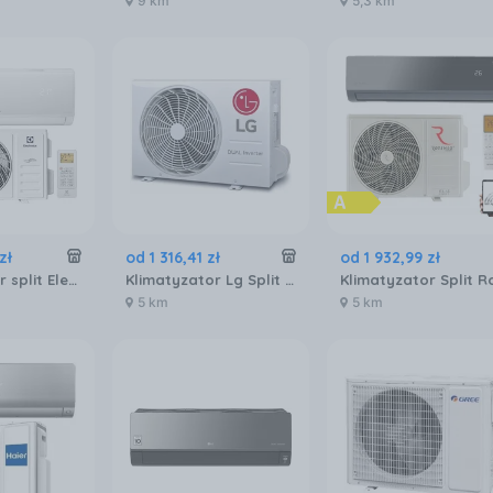
9 km
5,3 km
zł
od
1 316
,
41
zł
od
1 932
,
99
zł
Klimatyzator split Electrolux Hell 4D AirFlow EACS/I-24HEL/N8 EEC HEF24000BTU
Klimatyzator Lg Split Standard 2 S09ECUA3S
5 km
5 km