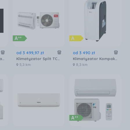
od
3 499
,
97
zł
od
3 490
zł
Klimatyzator Split Xiaomi Mijia Pro Eco N1C3EU
Klimatyzator Split TCL TCC-18ZHRH DV
Klimatyzator Kompakt Fral Super Cool FSC14.2 WiFi
5,3 km
8,3 km