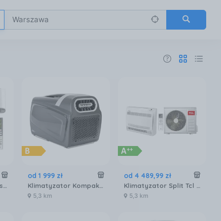
od
1 999
zł
od
4 489
,
99
zł
Klimatyzator Split Hisense Energy Pro+ QE25XV0EG
Klimatyzator Kompakt Yolco TC390
Klimatyzator Split Tcl TCC12ZHRH
5,3 km
5,3 km