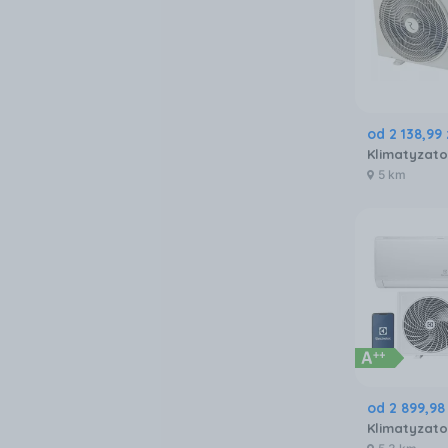
od
2 138
,
99
5 km
od
2 899
,
98