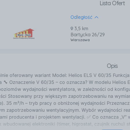
Lista Ofert
Odległość
3,5 km
Bartycka 26/29
Warszawa
Opis
alnie oferowany wariant Model: Helios ELS V 60/35 Funkcja
na 🔧 Oznaczenie V 60/35 – co oznacza? W modelu Helios 
ziomów wydajności wentylatora, w zależności od konfigura
ści Stosowany przy większym zapotrzebowaniu na wymianę 
ne). 35 m³/h – tryb pracy o obniżonej wydajności Przeznac
ym zapotrzebowaniu wentylacyjnym. Wybór wydajności realiz
iami producenta i projektem wentylacji. ✅ Co oznacza „V
k wbudowanej elektroniki (timer, higrostat, czujnik ruchu