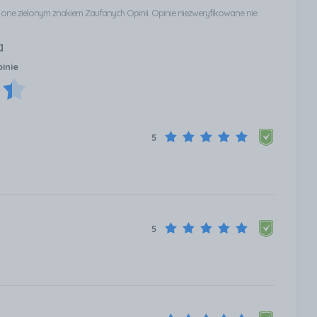
ą one zielonym znakiem Zaufanych Opinii. Opinie niezweryfikowane nie
a
pinie
5
5