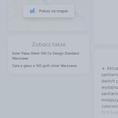
Pokaż na mapie
Zobacz także
Soler Palau Silent 100 Cz Design Standard
Warszawa
Cata e glass e 100 gsth silver Warszawa
🔹 Aktu
sanitar
dwóch po
wydajno
sanitar
mniejsz
zalecen
ELS bra