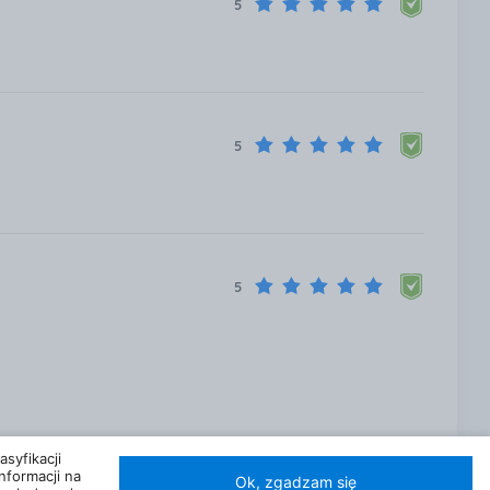
5
5
5
syfikacji
nformacji na
Ok, zgadzam się