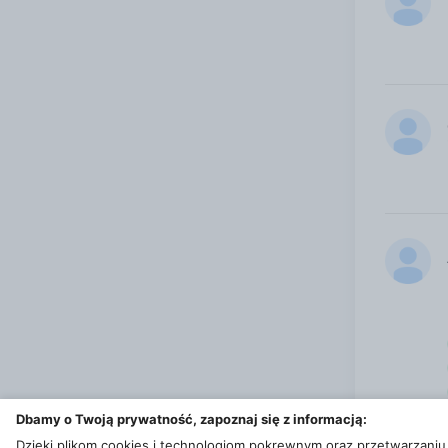
Dbamy o Twoją prywatność, zapoznaj się z informacją:
Dzięki plikom cookies i technologiom pokrewnym oraz przetwarzaniu