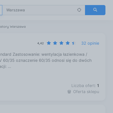
latory Warszawa
32 opinie
4,42
andard Zastosowanie: wentylacja łazienkowa /
 V 60/35 oznaczenie 60/35 odnosi się do dwóch
cji: …
Liczba ofert:
1
Oferta sklepu