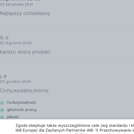
03 listopada 2021
Najlepszy cichobiezny
d...a
22 stycznia 2026
bardzo dobry produkt
j...e
03 grudnia 2024
Cichy,wydajny,mocny.
funkcjonalność
głośność pracy
jakość
trwałość
Zgoda obejmuje także wyszczególnione cele (wg standardu i kla
IAB Europe) dla Zaufanych Partnerów IAB: 1) Przechowywanie i