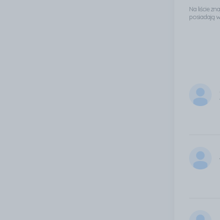
Na liście z
posiadają 