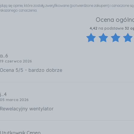
najdują się opinie, które zostały zweryfikowane (potwierdzone zakupem) i oznaczone s
wskazanego oznaczenia.
Ocena ogóln
4,42
na podstawie
32 o
a...6
19 czerwca 2026
Ocena 5/5 - bardzo dobrze
j...4
05 marca 2026
Rewelacyjny wentylator
Użytkownik Ceneo