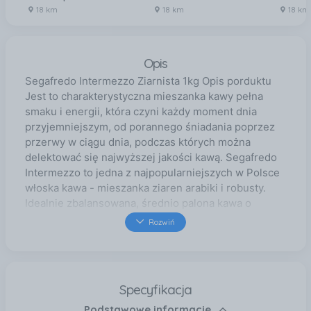
18 km
18 km
18 km
Opis
Segafredo Intermezzo Ziarnista 1kg Opis porduktu
Jest to charakterystyczna mieszanka kawy pełna
smaku i energii, która czyni każdy moment dnia
przyjemniejszym, od porannego śniadania poprzez
przerwy w ciągu dnia, podczas których można
delektować się najwyższej jakości kawą. Segafredo
Intermezzo to jedna z najpopularniejszych w Polsce
włoska kawa - mieszanka ziaren arabiki i robusty.
Idealnie zbalansowana, średnio palona kawa o
intensywnym smaku i dużej zawartości kofeiny.
Rozwiń
Segafredo Intermezzo bardzo dobrze smakuje w
połączeniu z mlekiem oraz jako kawa czarna czy
espresso. Segafredo Intermezzo to kawa od której
z całą pewnością warto zacząć swoją podróż
Specyfikacja
smaków i aromatów kawy, zachwyci i oczaruje Twoje
Podstawowe informacje
zmysły. Kawa ziarnista segafredo intermezzo włoska