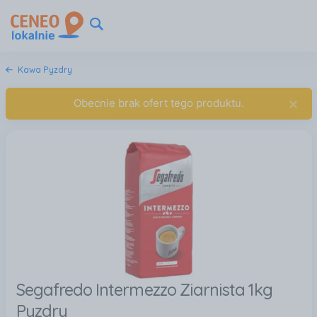
Kawa Pyzdry
×
Obecnie brak ofert tego produktu.
Segafredo Intermezzo Ziarnista 1kg
Pyzdry