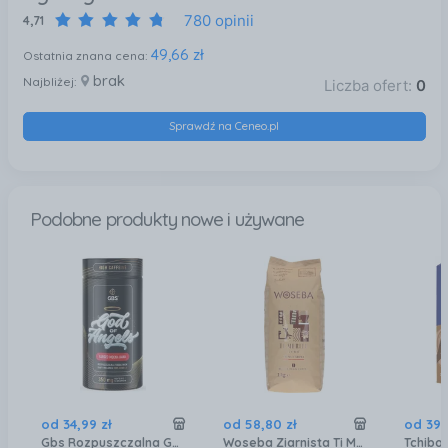
780 opinii
4,71
49,66 zł
Ostatnia znana cena:
brak
Najbliżej:
Liczba ofert:
0
Sprawdź na Ceneo.pl
Podobne produkty nowe i używane
od
34
,
99
zł
od
58
,
80
zł
od
39
,
Gbs Rozpuszczalna Golden Bow Solutions God Of Angels Krówka 0.12kg
Woseba Ziarnista Ti Meriti Un Caffe Cremae 1000G