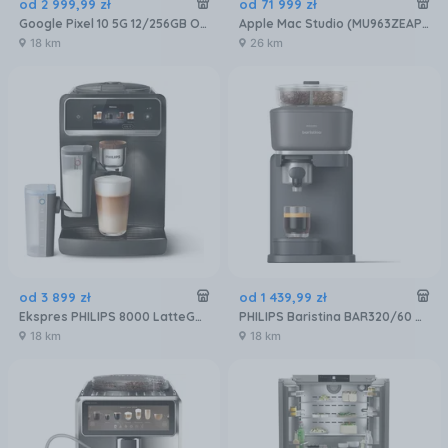
od
2 999
,
99
zł
od
71 999
zł
Google Pixel 10 5G 12/256GB Obsydian
Apple Mac Studio (MU963ZEAP3R3D5)
18 km
26 km
od
3 899
zł
od
1 439
,
99
zł
Ekspres PHILIPS 8000 LatteGo Pro EP8757/12
PHILIPS Baristina BAR320/60 Podwójny pojemnik na ziarna czarny
18 km
18 km