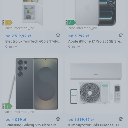
Karta informacyjna
Karta informacyjna
od
2 519
,
99
zł
od
5 799
zł
Electrolux TwinTech 600 ENT6NE18S
Apple iPhone 17 Pro 256GB Srebrny
19 km
18 km
Karta informacyjna
od
4 099
zł
od
1 899
,
97
zł
Samsung Galaxy S25 Ultra SM-S938 12/256GB Tytanowy Czarny
Klimatyzator Split Hisense DJ25LE0EG DJ25LE0EW