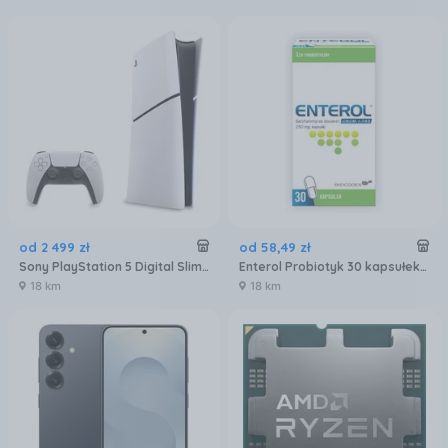
od
2 499
zł
od
58
,
49
zł
Sony PlayStation 5 Digital Slim 825GB
Enterol Probiotyk 30 kapsułek 250 mg
18 km
18 km