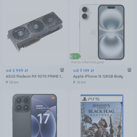
Karta informacyjna
od
2 999
zł
od
3 149
zł
ASUS Radeon RX 9070 PRIME 16GB OC (GRATIPASU544)
Apple iPhone 16 128GB Biały
18 km
18 km