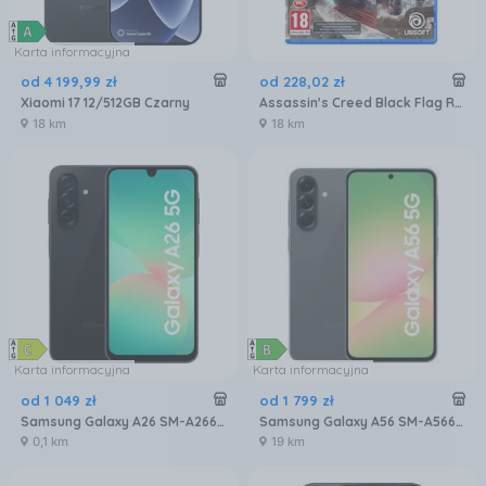
Karta informacyjna
od
4 199
,
99
zł
od
228
,
02
zł
Xiaomi 17 12/512GB Czarny
Assassin's Creed Black Flag Resynced (Gra PS5)
18 km
18 km
Karta informacyjna
Karta informacyjna
od
1 049
zł
od
1 799
zł
Samsung Galaxy A26 SM-A266 6/128GB 5G Czarny
Samsung Galaxy A56 SM-A566 8/256GB Grafitowy
0,1 km
19 km