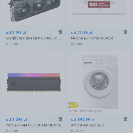
od
2 199
zł
od
75
,
99
zł
Gigabyte Radeon RX 9060 XT GAMING OC 16GB GDDR6 FSR (GVR9060XTGAMINGOC16GD)
Magne B6 Forte 180tabl.
18 km
0 km
Karta informacyjna
od
2 049
zł
od
892
,
99
zł
Pamięć RAM GOODRAM IRDM RGB 32GB [2x16GB 6000MHz DDR5 CL30 DIMM] (IRG60D5L30S32GDC)
Amica WA0S610DO
19 km
18 km