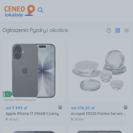
Ogłoszenia Pyzdry
i okolice
Karta informacyjna
od
3 999
zł
od
276
,
20
zł
Apple iPhone 17 256GB Czarny
Arcopal 33320 Florine Serwis Zestaw Obiadowy 26EL
18 km
18 km