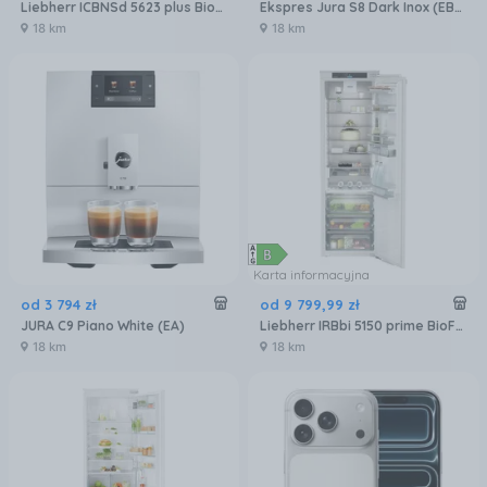
Liebherr ICBNSd 5623 plus BioFresh NoFrost
Ekspres Jura S8 Dark Inox (EB) 15480
18 km
18 km
Karta informacyjna
od
3 794
zł
od
9 799
,
99
zł
JURA C9 Piano White (EA)
Liebherr IRBbi 5150 prime BioFresh
18 km
18 km