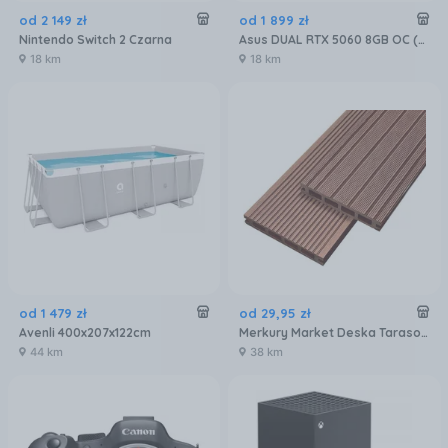
od
2 149
zł
od
1 899
zł
Nintendo Switch 2 Czarna
Asus DUAL RTX 5060 8GB OC (90YV0N12M0NA00)
18 km
18 km
od
1 479
zł
od
29
,
95
zł
Avenli 400x207x122cm
Merkury Market Deska Tarasowa Mercado Basic Brąz 2000X120X20Mm MR5601072
44 km
38 km