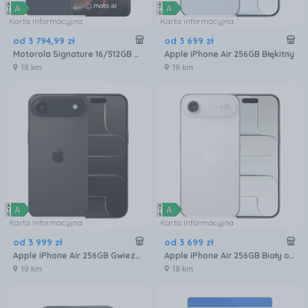
Karta informacyjna
Karta informacyjna
od
3 794
,
99
zł
od
3 699
zł
Motorola Signature 16/512GB Czarny
Apple iPhone Air 256GB Błękitny
18 km
19 km
Karta informacyjna
Karta informacyjna
od
3 999
zł
od
3 699
zł
Apple iPhone Air 256GB Gwiezdna czerń
Apple iPhone Air 256GB Biały obłok
19 km
18 km