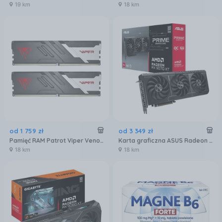
19 km
18 km
od
1 759
zł
od
3 349
zł
Pamięć RAM Patrot Viper Venom DDR5 32GB 6000MTs (PVV532G600C30K)
Karta graficzna ASUS Radeon RX 9070 XT Prime OC 16GB (90YV0L71M0NA00)
18 km
18 km