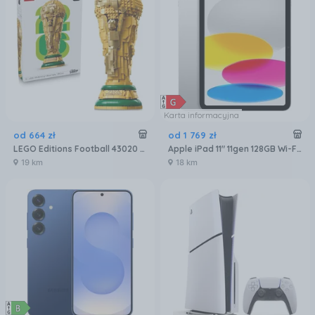
Karta informacyjna
od
664
zł
od
1 769
zł
LEGO Editions Football 43020 Oficjalny Puchar Świata FIFA
Apple iPad 11" 11gen 128GB Wi-Fi Srebrny (MD3Y4HCA)
19 km
18 km