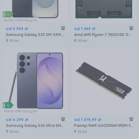
Karta informacyjna
od
3 399
zł
od
1 249
zł
Samsung Galaxy S25 SM-S931 12/256GB Czarny
Amd AM5 Ryzen 7 7800X3D Tray 4,2GHz (100000000910)
18 km
18 km
Karta informacyjna
od
6 299
zł
od
1 619
,
99
zł
Samsung Galaxy S26 Ultra SM-S948 5G 12/512GB Fioletowy
Pamięć RAM GOODRAM IRDM 32GB 2x16GB 6400MHz DDR5 CL32 (IR-6400D564L32S)
18 km
18 km