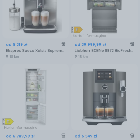
Karta informacyjna
od
5 219
zł
od
29 999
,
99
zł
Ekspres Saeco Xelsis Suprema SM8885/00 Metalowy
Liebherr ECBNe 8872 BioFresh NoFrost
18 km
18 km
Karta informacyjna
od
6 789
,
99
zł
od
6 549
zł