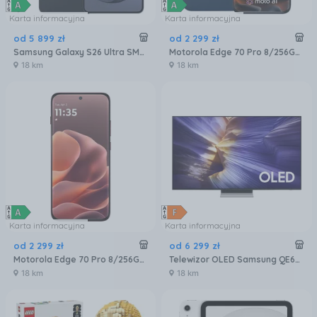
Karta informacyjna
Karta informacyjna
od
5 899
zł
od
2 299
zł
Samsung Galaxy S26 Ultra SM-S948 5G 12/256GB Czarny
Motorola Edge 70 Pro 8/256GB Granatowy
18 km
18 km
Karta informacyjna
Karta informacyjna
od
2 299
zł
od
6 299
zł
Motorola Edge 70 Pro 8/256GB Bordowy
Telewizor OLED Samsung QE65S90FATXXH 65 cali 4K UHD
18 km
18 km