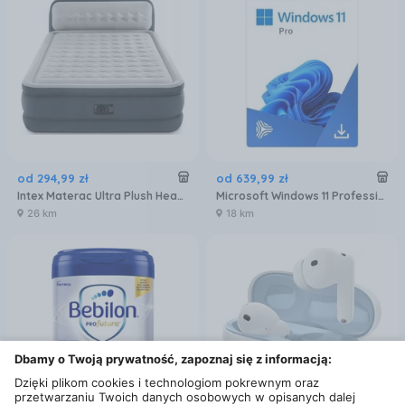
od
294
,
99
zł
od
639
,
99
zł
Intex Materac Ultra Plush Headboard 64448
Microsoft Windows 11 Professional 32/64 BiT
26 km
18 km
Dbamy o Twoją prywatność, zapoznaj się z informacją:
Dzięki plikom cookies i technologiom pokrewnym oraz
przetwarzaniu Twoich danych osobowych w opisanych dalej