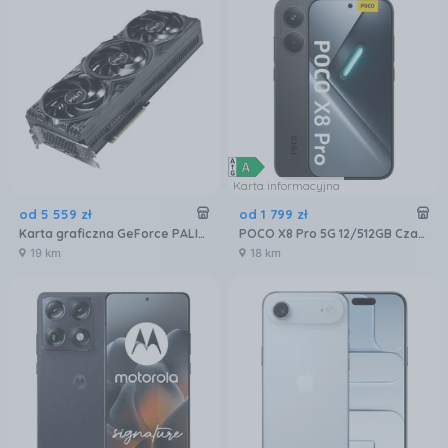
Karta informacyjna
od
5 559
zł
od
1 799
zł
Karta graficzna GeForce PALIT RTX 5080 Gaming Pro 16GB GDDR7 DLSS 4 (NE75080019T2GB2031A)
POCO X8 Pro 5G 12/512GB Czarny
19 km
18 km