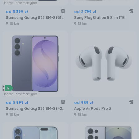
Karta informacyjna
od
3 399
zł
od
2 799
zł
Samsung Galaxy S25 SM-S931 12/256GB Granatowy
Sony PlayStation 5 Slim 1TB
18 km
18 km
Karta informacyjna
od
3 999
zł
od
989
zł
Samsung Galaxy S26 SM-S942 12/256GB Fioletowy
Apple AirPods Pro 3
18 km
18 km