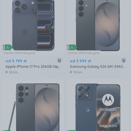
Karta informacyjna
Karta informacyjna
od
5 799
zł
od
3 999
zł
Apple iPhone 17 Pro 256GB Głębinowy błękit
Samsung Galaxy S26 SM-S942 12/256GB Czarny
18 km
18 km