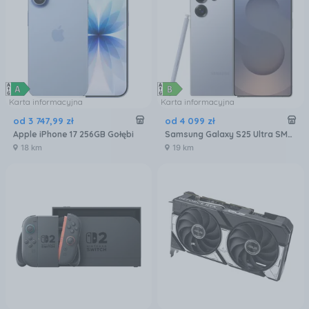
Karta informacyjna
Karta informacyjna
od
3 747
,
99
zł
od
4 099
zł
Apple iPhone 17 256GB Gołębi
Samsung Galaxy S25 Ultra SM-S938 12/256GB Tytanowy Niebieski
18 km
19 km