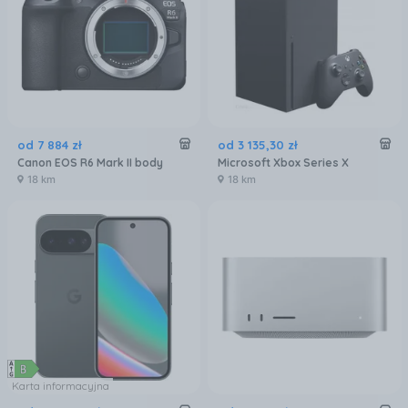
od
7 884
zł
od
3 135
,
30
zł
Canon EOS R6 Mark II body
Microsoft Xbox Series X
18 km
18 km
Karta informacyjna