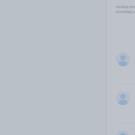
Na liście z
posiadają 