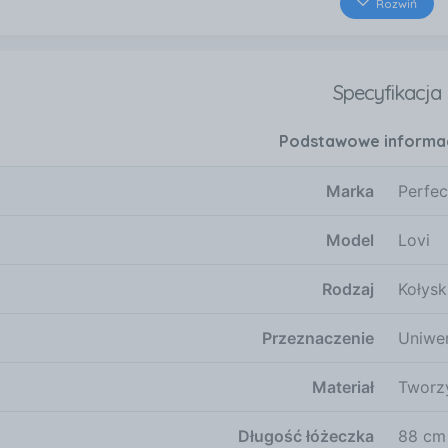
Rozwiń
Jana Pawła II 23a
Witkowo
32 km
Specyfikacja
Sienkiewicza 43A
Pleszew
Podstawowe informa
38 km
Spółdzielców 8a
Konin
Marka
Perfec
41 km
Jana III Sobieskiego 17
Model
Lovi
Gniezno
Rodzaj
Kołysk
44 km
Gdańska 111/114
Gniezno
Przeznaczenie
Uniwe
Materiał
Tworz
Długość łóżeczka
88 cm