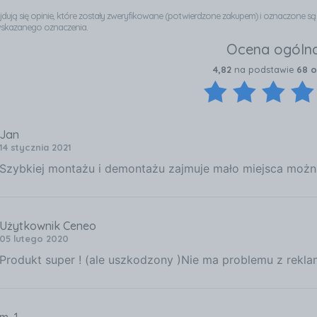
najdują się opinie, które zostały zweryfikowane (potwierdzone zakupem) i oznaczone s
wskazanego oznaczenia.
Ocena ogóln
4,82
na podstawie
68 o
Jan
14 stycznia 2021
Szybkiej montażu i demontażu zajmuje mało miejsca możn
Użytkownik Ceneo
05 lutego 2020
Produkt super ! (ale uszkodzony )Nie ma problemu z rekl