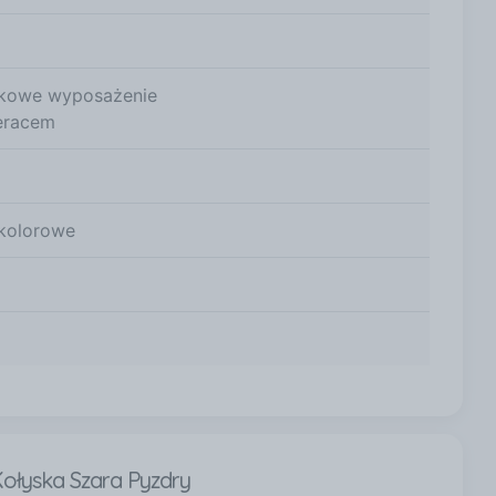
kowe wyposażenie
eracem
kolorowe
Kołyska Szara Pyzdry