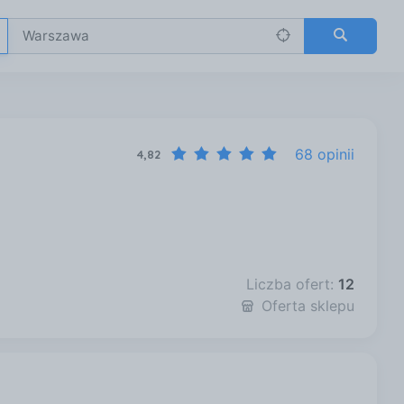
68 opinii
4,82
Liczba ofert:
12
Oferta sklepu