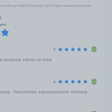
ą one zielonym znakiem Zaufanych Opinii. Opinie niezweryfikowane nie
a
pinii
5
a wszędzie zabrać ze sobą
5
amacją . Natychmiast zaproponowano wymianę .