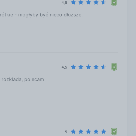
4,5
ótkie - mogłyby być nieco dłuższe.
4,5
i rozkłada, polecam
5