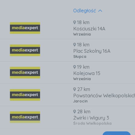
Odległość
18 km
Kościuszki 14A
Września
18 km
Plac Szkolny 16A
Słupca
19 km
Kolejowa 15
Września
27 km
Powstańców Wielkopolskic
Jarocin
28 km
Żwirki i Wigury 3
Środa Wielkopolska
30 km