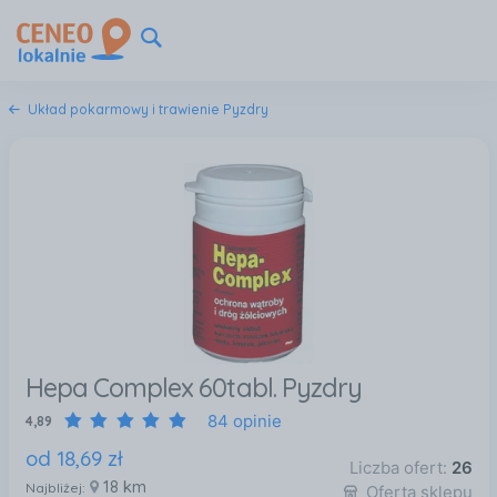
Układ pokarmowy i trawienie Pyzdry
Hepa Complex 60tabl. Pyzdry
84 opinie
4,89
od
18
,
69
zł
Liczba ofert:
26
18 km
Najbliżej:
Oferta sklepu