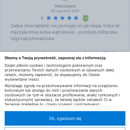
wpływają w sposób naturalny na regenerację
Warszawa
wątroby
20 stycznia 2015
5
Żadne inne tabletki nie pomogły mi jak Hepa. Kilka lat
męczyła mnie kolka wątrobowa - przebyta żółtaczka.
Ulga natychmiastowa
Zobacz wszystkie opinie dla Hepa Complex 60tabl.
Dbamy o Twoją prywatność, zapoznaj się z informacją:
na Ceneo
Dzięki plikom cookies i technologiom pokrewnym oraz
przetwarzaniu Twoich danych osobowych w opisanych dalej
celach, możemy zapewnić, że dopasujemy do Ciebie
wyświetlane treści.
Wyrażając zgodę na przechowywanie informacji na urządzeniu
końcowym lub dostęp do nich i przetwarzanie danych
osobowych (w tym w obszarze profilowania, analiz rynkowych i
statystycznych) sprawiasz, że łatwiej będzie odnaleźć Ci w
Serwisie dokładnie to, czego szukasz i potrzebujesz.
Administratorem Twoich danych osobowych będzie Ceneo.pl sp.
z o.o., a w niektórych przypadkach (np. identyfikator
internetowy, dane przeglądania)
nasi partnerzy (129 partnerów)
,
Ok, zgadzam się
w tym tzw.
“Zaufani Partnerzy IAB” (125 partnerów).
Polityka prywatności
Liczba użytkowników (DSA)
Kontakt
Kategorie
Miasta
Sklepy
FAQ
Regulamin
Twoja zgoda jest dobrowolna i obejmuje przetwarzanie danych