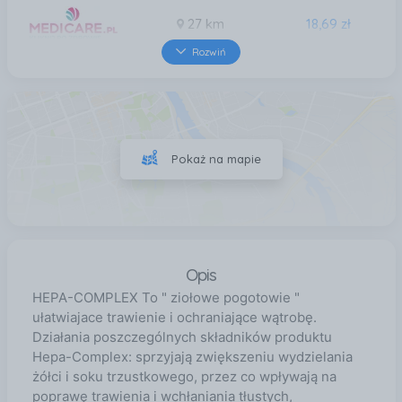
27 km
18,69 zł
Rozwiń
30 km
18,69 zł
30 km
18,69 zł
Pokaż na mapie
32 km
18,69 zł
Opis
HEPA-COMPLEX To " ziołowe pogotowie "
ułatwiajace trawienie i ochraniające wątrobę.
Działania poszczególnych składników produktu
Hepa-Complex: sprzyjają zwiększeniu wydzielania
żółci i soku trzustkowego, przez co wpływają na
poprawę trawienia i wchłaniania tłustych,