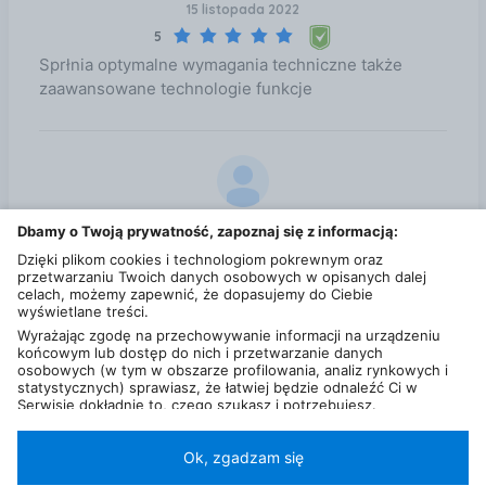
15 listopada 2022
5
Sprłnia optymalne wymagania techniczne także
zaawansowane technologie funkcje
z...k
Dbamy o Twoją prywatność, zapoznaj się z informacją:
05 grudnia 2023
Dzięki plikom cookies i technologiom pokrewnym oraz
5
przetwarzaniu Twoich danych osobowych w opisanych dalej
celach, możemy zapewnić, że dopasujemy do Ciebie
Oryginal, duża pojemność i szybkość. Działa bez
wyświetlane treści.
problemu na PS Vita
Wyrażając zgodę na przechowywanie informacji na urządzeniu
końcowym lub dostęp do nich i przetwarzanie danych
osobowych (w tym w obszarze profilowania, analiz rynkowych i
Zobacz wszystkie opinie dla Samsung EVO Plus 2021
statystycznych) sprawiasz, że łatwiej będzie odnaleźć Ci w
microSDXC 64GB (MB-MC64KA/EU) na Ceneo
Serwisie dokładnie to, czego szukasz i potrzebujesz.
Administratorem Twoich danych osobowych będzie Ceneo.pl sp.
z o.o., a w niektórych przypadkach (np. identyfikator
internetowy, dane przeglądania)
nasi partnerzy (129 partnerów)
,
Ok, zgadzam się
w tym tzw.
“Zaufani Partnerzy IAB” (125 partnerów).
Polityka prywatności
Liczba użytkowników (DSA)
Kontakt