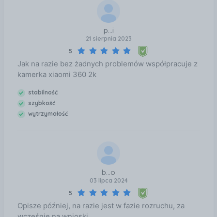
ponosi odpowiedzialności za jakiekolwiek i)
uszkodzenie i/lub utratę danych ani ii) wydatki
poniesione w związku z odzyskaniem danych z karty
p...i
pamięci. Odporność nie dotyczy adaptera.
21 sierpnia 2023
5
Jak na razie bez żadnych problemów współpracuje z
kamerka xiaomi 360 2k
stabilność
szybkość
wytrzymałość
b...o
03 lipca 2024
5
Opisze później, na razie jest w fazie rozruchu, za
wcześnie na wnioski