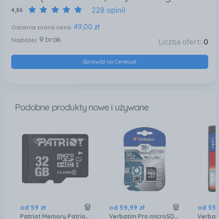
228 opinii
4,86
49,00 zł
Ostatnia znana cena:
brak
Najbliżej:
Liczba ofert:
0
Sprawdź na Ceneo.pl
Podobne produkty nowe i używane
od
59
zł
od
59
,
99
zł
od
55
,
Patriot Memory Patriot LX Series microSDHC 32GB Class 10 UHS-I (PSF32GMDC10)
Verbatim Pro microSDHC 32GB UHS-I (47041)