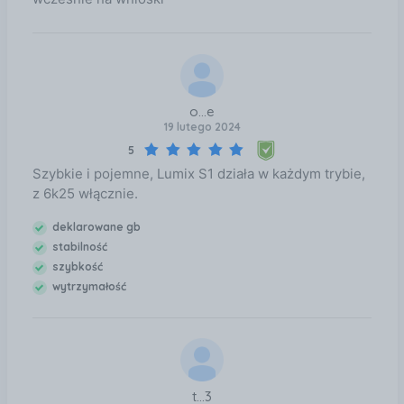
o...e
19 lutego 2024
5
Szybkie i pojemne, Lumix S1 działa w każdym trybie,
z 6k25 włącznie.
deklarowane gb
stabilność
szybkość
wytrzymałość
t...3