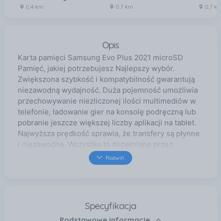
0,4 km
0,7 km
0,7 k
Opis
Karta pamięci Samsung Evo Plus 2021 microSD
Pamięć, jakiej potrzebujesz Najlepszy wybór.
Zwiększona szybkość i kompatybilność gwarantują
niezawodną wydajność. Duża pojemność umożliwia
przechowywanie niezliczonej ilości multimediów w
telefonie, ładowanie gier na konsolę podręczną lub
pobranie jeszcze większej liczby aplikacji na tablet.
Najwyższa prędkość sprawia, że transfery są płynne
i niezawodne. Wszystko to dopełnione przez
dopracowany, nowoczesny design. Szybko i bez
Rozwiń
zakłóceń Z łatwością pokonuj wielkie wyzwania.
Nawet w przypadku dużych plików, karta pamięci
MicroSD EVO Plus (2021) jest niezawodnie szybka
dzięki błyskawicznym transferom U3, klasy 10 do 130
Specyfikacja
MB/s. Nawet ciężkie aplikacje ładują się i działają
Podstawowe informacje
płynnie, a wideo 4K pozostaje w niezakłóconej