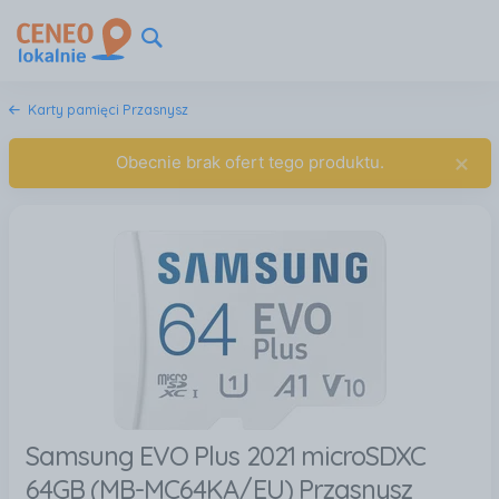
Karty pamięci Przasnysz
×
Obecnie brak ofert tego produktu.
Samsung EVO Plus 2021 microSDXC
64GB (MB-MC64KA/EU) Przasnysz