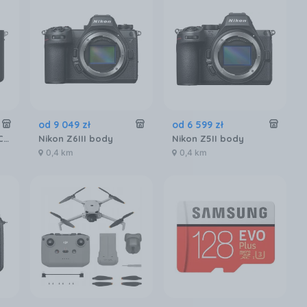
od
9 049
zł
od
6 599
zł
Aparat Sony A7 IV ILCE7M4B
Nikon Z6III body
Nikon Z5II body
0,4 km
0,4 km