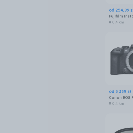
od
254
,
99
z
0,4 km
od
3 339
zł
Canon EOS 
0,4 km