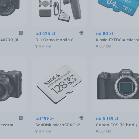
od
525
zł
od
80
zł
SONY Alpha A6700 (ILCE6700KB.CEC) Czarny + Obiektyw 16-50 mm f/3.5 - 5.6 OSS II
DJI Osmo Mobile 8
0,4 km
0,7 km
od
199
zł
od
5 189
zł
Sony A6400 czarny + 16-50mm
SanDisk microSDXC 128GB High Endurance Class10 (SDSQQNR128GGN6IA)
Canon EOS R8 body
0,4 km
0,7 km