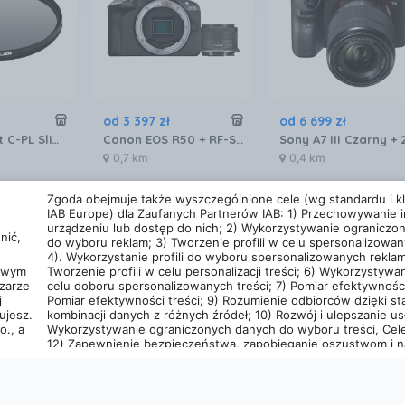
od
3 397
zł
od
6 699
zł
Kenko Smart C-PL Slim 43mm (234395)
Canon EOS R50 + RF-S 18-45 IS STM
0,7 km
0,4 km
Zgoda obejmuje także wyszczególnione cele (wg standardu i kla
IAB Europe) dla Zaufanych Partnerów IAB: 1) Przechowywanie i
urządzeniu lub dostęp do nich; 2) Wykorzystywanie ograniczo
nić,
do wyboru reklam; 3) Tworzenie profili w celu spersonalizowan
4). Wykorzystanie profili do wyboru spersonalizowanych reklam
cowym
Tworzenie profili w celu personalizacji treści; 6) Wykorzystywan
zarze
celu doboru spersonalizowanych treści; 7) Pomiar efektywności
j
Pomiar efektywności treści; 9) Rozumienie odbiorców dzięki st
ujesz.
kombinacji danych z różnych źródeł; 10) Rozwój i ulepszanie usł
o., a
Wykorzystywanie ograniczonych danych do wyboru treści, Cele
12) Zapewnienie bezpieczeństwa, zapobieganie oszustwom i n
błędów, 13) Dostarczanie i prezentowanie reklam i treści, 14) Z
od
6 159
zł
od
209
,
99
zł
decyzji dotyczących prywatności oraz informowanie o nich, Fun
Dopasowanie i łączenie danych z innych źródeł, 16) Łączenie r
DJI Neo 2 Fly More Combo (bez kontrolera)
Nikon Z6II body
bowych
urządzeń, 17) Identyfikacja urządzeń na podstawie informacji p