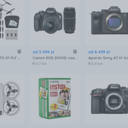
od
3 499
zł
od
8 499
zł
DRON DJI LITO X1 FLY MORE COMBO (DJI RC 2)
Canon EOS 2000D czarny + EF-S 18-55mm IS II + EF 75-300mm III
0,7 km
0,4 km