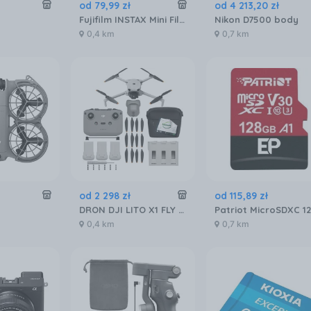
od
79
,
99
zł
od
4 213
,
20
zł
Fujifilm INSTAX Mini Film - 20 szt.
Nikon D7500 body
0,4 km
0,7 km
od
2 298
zł
od
115
,
89
zł
DRON DJI LITO X1 FLY MORE COMBO (DJI RC-N3)
0,4 km
0,7 km