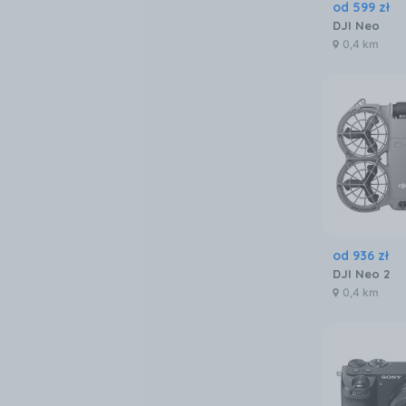
od
599
zł
DJI Neo
0,4 km
od
936
zł
DJI Neo 2
0,4 km