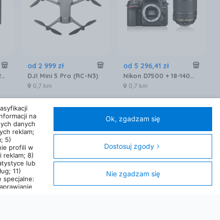
od
2 999
zł
od
5 296
,
41
zł
Sony A7 III Czarny + 28-70mm
DJI Mini 5 Pro (RC-N3)
Nikon D7500 + 18-140mm VR
0,7 km
0,7 km
syfikacji
nformacji na
Ok, zgadzam się
nych danych
ych reklam;
; 5)
Dostosuj zgody
ie profili w
 reklam; 8)
atystyce lub
ug; 11)
Nie zgadzam się
 specjalne:
aprawianie
apisanie
od
3 229
zł
od
139
zł
kcje: 15)
óżnych
Extralink Dron Smart Life F10
DJI Lito X1 Fly More Combo Plus (DJI RC 2)
Karta SanDisk Ultra Android microSDXC UHS-I 128GB 140MB/s A1 Class 10 + Adapter SD (SDSQUAB-128G-GN6MA)
rzesyłanych