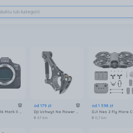
od
179
zł
od
1 598
zł
Canon EOS R6 Mark II body
Dji Uchwyt Na Rower Dla Osmo
47 km
0,7 km