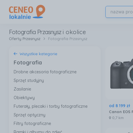
Fotografia Przasnysz
i okolice
Oferty Przasnysz
Fotografia Przasnysz
Wszystkie kategorie
Fotografia
Drobne akcesoria fotograficzne
Sprzęt studyjny
Zasilanie
Obiektywy
od
8 199
zł
Futerały, plecaki i torby fotograficzne
Sprzęt optyczny
0,7 km
Filtry fotograficzne
Ramki i albumy do zdjęć