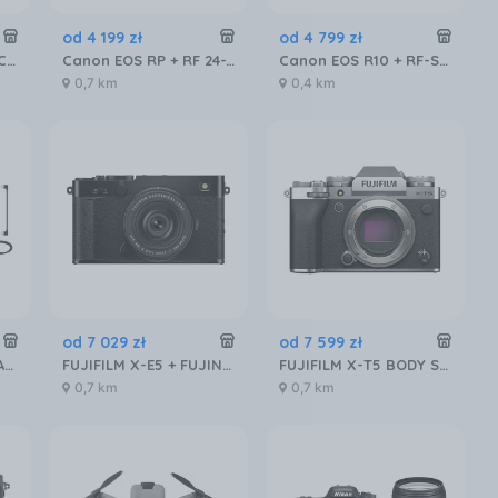
od
4 199
zł
od
4 799
zł
FUJIFILM X-T5 BODY CZARNY
Canon EOS RP + RF 24-105mm F4-7.1 IS STM
Canon EOS R10 + RF-S 18-150mm F3.5-6.3 IS STM
0,7 km
0,4 km
od
7 029
zł
od
7 599
zł
DJI Osmo Mobile 8P Advanced Tracking Combo
FUJIFILM X-E5 + FUJINON XF23mm f/2.8 R WR Czarny
FUJIFILM X-T5 BODY SREBRNY
0,7 km
0,7 km