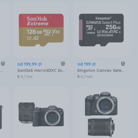
od
199
,
99
zł
od
199
zł
Fujifilm Instax Mini 12 Różowy
SanDisk microSDXC Extreme 128GB 190/90 MB/s A2 C10 V30 UHS-I U3 (SDSQXAA128GGN6MA)
Kingston Canvas Select Plus microSD 256GB (SDCS2256GB)
0,7 km
0,7 km