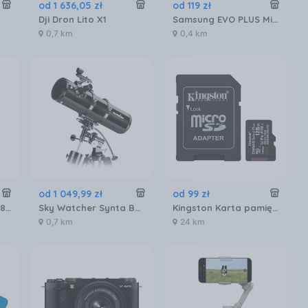
od
1 636
,
05
zł
od
119
zł
Dji Dron Lito X1
Samsung EVO PLUS MicroSDXC 128GB UHS-I U3 (MB-MC128GA/EU)
0,7 km
0,4 km
od
1 049
,
99
zł
od
99
zł
Patriot MicroSDXC 128GB Class10 U3 (PEF128GEP31MCX)
Sky Watcher Synta BK1309EQ2
Kingston Karta pamięci microSD 128GB Canvas Select+ G3 150MB/s Adapter (SDCS3128GB)
0,7 km
24 km