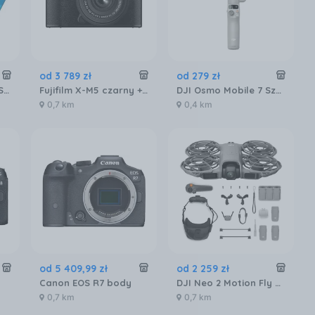
od
3 789
zł
od
279
zł
Kioxia EXERCIA MicroSDXC/SDXC - 64GB
Fujifilm X-M5 czarny + XC 15-45mm f/3.5-5.6 OIS PZ
DJI Osmo Mobile 7 Szary
0,7 km
0,4 km
od
5 409
,
99
zł
od
2 259
zł
Canon EOS R7 body
DJI Neo 2 Motion Fly More Combo
0,7 km
0,7 km