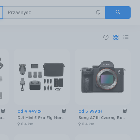
od
4 449
zł
od
5 999
zł
DJI Neo 2 Fly More Combo (RC-N3)
DJI Mini 5 Pro Fly More Combo (DJI RC2)
Sony A7 III Czarny Body
0,4 km
0,4 km