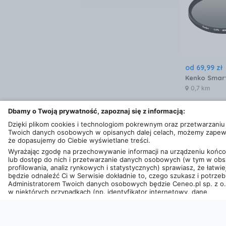
od
69
,
99
zł
0,7 km
Dbamy o Twoją prywatność, zapoznaj się z informacją:
Dzięki plikom cookies i technologiom pokrewnym oraz przetwarzaniu
Twoich danych osobowych w opisanych dalej celach, możemy zapew
że dopasujemy do Ciebie wyświetlane treści.
Wyrażając zgodę na przechowywanie informacji na urządzeniu koń
lub dostęp do nich i przetwarzanie danych osobowych (w tym w obs
profilowania, analiz rynkowych i statystycznych) sprawiasz, że łatwie
będzie odnaleźć Ci w Serwisie dokładnie to, czego szukasz i potrzeb
Administratorem Twoich danych osobowych będzie Ceneo.pl sp. z o.
w niektórych przypadkach (np. identyfikator internetowy, dane
przeglądania)
nasi partnerzy (129 partnerów)
, w tym tzw.
“Zaufani
od
1 299
zł
Partnerzy IAB” (125 partnerów).
Twoja zgoda jest dobrowolna i obejmuje przetwarzanie danych oso