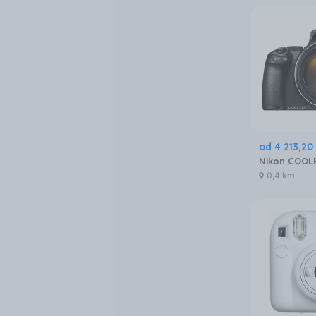
od
4 213
,
20
Nikon COOLP
0,4 km