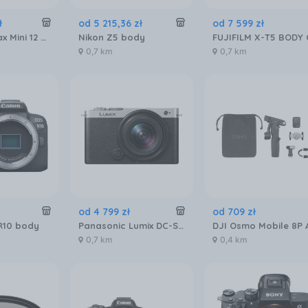
ł
od
5 215
,
36
zł
od
7 599
zł
Fujifilm Instax Mini 12 Biały
Nikon Z5 body
0,7 km
0,7 km
od
4 799
zł
od
709
zł
R10 body
Panasonic Lumix DC-S9 Czarno-srebrny + Obiektyw Lumix S 18-40 mm f/4.5-6.3
0,7 km
0,4 km