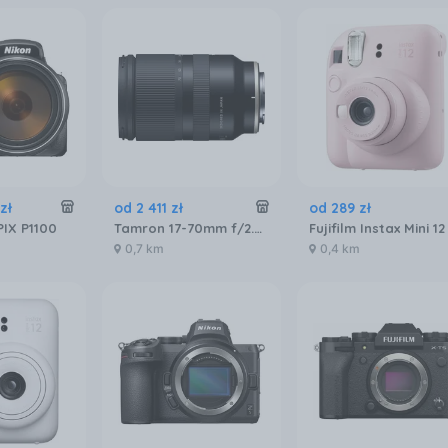
zł
od
2 411
zł
od
289
zł
IX P1100
Tamron 17-70mm f/2.8 Di III-A VC RXD
0,7 km
0,4 km