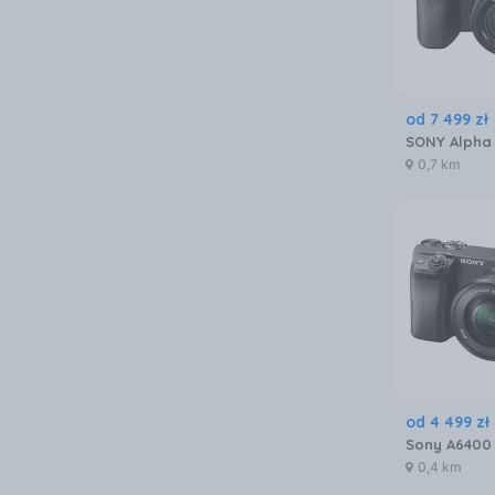
od
7 499
zł
0,7 km
od
4 499
zł
0,4 km