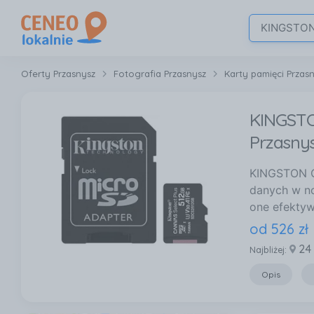
Oferty Przasnysz
Fotografia Przasnysz
Karty pamięci Przas
KINGSTO
Przasny
KINGSTON C
danych w no
one efektyw
od
526
zł
24
Najbliżej:
Opis