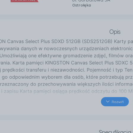
Ostrołęka
Opis
N Canvas Select Plus SDXD 512GB (SDS2512GB) Karty pam
wywania danych w nowoczesnych urządzeniach elektroniczn
 Umożliwiają one efektywne gromadzenie zdjęć, filmów oraz 
ania. Karta pamięci KINGSTON Canvas Select Plus SDXC 51
 prędkości transferu i niezawodności. Pojemność i typ Te
i go odpowiednim wyborem dla osób, które potrzebują prz
rzeznaczony do przechowywania większych ilości informac
 i zapisu Karta pamięci osiąga prędkość odczytu do 100 M
 zwłaszcza gdy chodzi o szybkie przesyłanie plików czy za
Rozwiń
lczości. Klasa prędkości 10 oraz standard UHS-I dodatkow
bilność z urządzeniami Karta jest kompatybilna z szerok
nami i tabletami. Zgodność z systemem Android sprawia, 
niach bez obaw o problemy z niekompatybilnością. Odporn
Specyfikacja