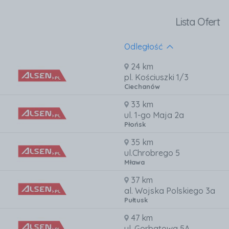
Lista Ofert
Odległość
24 km
pl. Kościuszki 1/3
Ciechanów
33 km
ul. 1-go Maja 2a
Płońsk
35 km
ul.Chrobrego 5
Mława
37 km
al. Wojska Polskiego 3a
Pułtusk
47 km
ul. Gorbatowa 5A