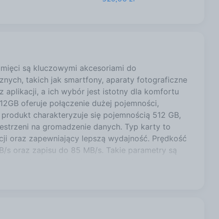
ięci są kluczowymi akcesoriami do
ych, takich jak smartfony, aparaty fotograficzne
aplikacji, a ich wybór jest istotny dla komfortu
2GB oferuje połączenie dużej pojemności,
n produkt charakteryzuje się pojemnością 512 GB,
estrzeni na gromadzenie danych. Typ karty to
ji oraz zapewniający lepszą wydajność. Prędkość
B/s oraz zapisu do 85 MB/s. Takie parametry są
pisywanie zdjęć i filmów w wysokiej
o potwierdzają jej wysoką wydajność.
ą gamą urządzeń, w tym aparatami, kamerami,
że można jej używać w wielu popularnych
ość na warunki zewnętrzne Karta pamięci została