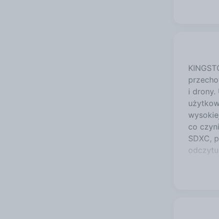
KINGSTO
przecho
i drony.
użytkow
wysokiej
co czyn
SDXC, p
odczytu
istotne,
rozdzie
Kompaty
smartfo
urządze