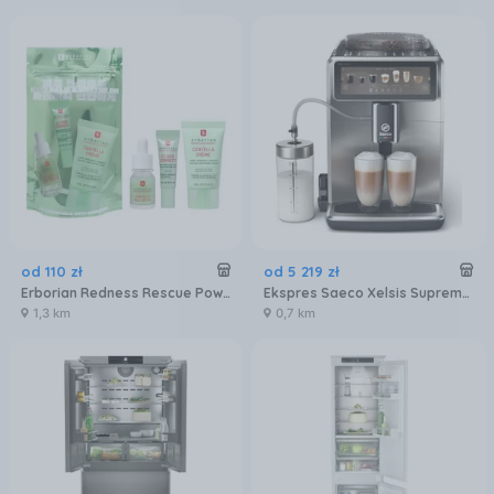
od
110
zł
od
5 219
zł
Erborian Redness Rescue Power Kit Zestaw Do Pielęgnacji Twarzy
Ekspres Saeco Xelsis Suprema SM8885/00 Metalowy
1,3 km
0,7 km