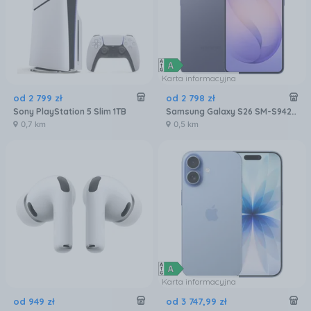
Karta informacyjna
od
2 799
zł
od
2 798
zł
Sony PlayStation 5 Slim 1TB
Samsung Galaxy S26 SM-S942 12/256GB Fioletowy
0,7 km
0,5 km
Karta informacyjna
od
949
zł
od
3 747
,
99
zł