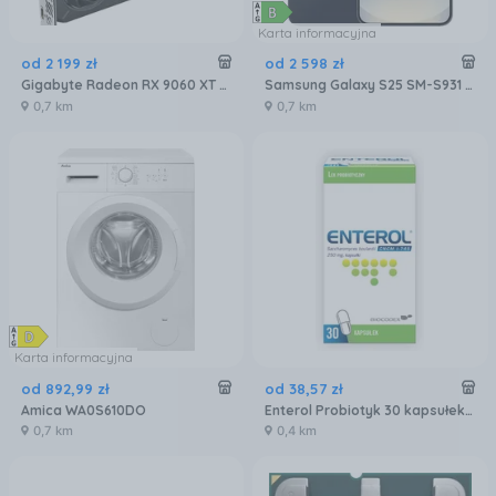
Karta informacyjna
od
2 199
zł
od
2 598
zł
Gigabyte Radeon RX 9060 XT GAMING OC 16GB GDDR6 FSR (GVR9060XTGAMINGOC16GD)
Samsung Galaxy S25 SM-S931 12/256GB Czarny
0,7 km
0,7 km
Karta informacyjna
od
892
,
99
zł
od
38
,
57
zł
Amica WA0S610DO
Enterol Probiotyk 30 kapsułek 250 mg
0,7 km
0,4 km