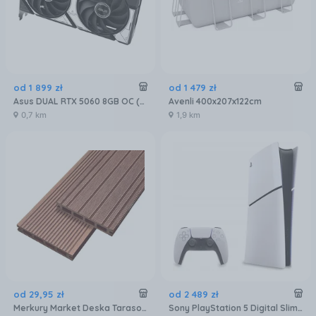
od
1 899
zł
od
1 479
zł
Asus DUAL RTX 5060 8GB OC (90YV0N12M0NA00)
Avenli 400x207x122cm
0,7 km
1,9 km
od
29
,
95
zł
od
2 489
zł
Merkury Market Deska Tarasowa Mercado Basic Brąz 2000X120X20Mm MR5601072
Sony PlayStation 5 Digital Slim 825GB