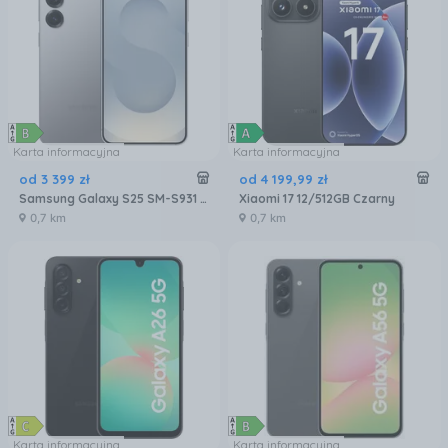
Karta informacyjna
Karta informacyjna
od
3 399
zł
od
4 199
,
99
zł
Samsung Galaxy S25 SM-S931 12/256GB Srebrny
Xiaomi 17 12/512GB Czarny
0,7 km
0,7 km
Karta informacyjna
Karta informacyjna