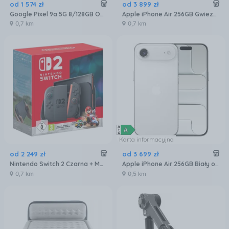
od
1 574
zł
od
3 899
zł
Google Pixel 9a 5G 8/128GB Obsydian
Apple iPhone Air 256GB Gwiezdna czerń
0,7 km
0,7 km
Karta informacyjna
od
2 249
zł
od
3 699
zł
Nintendo Switch 2 Czarna + Mario Kart World
Apple iPhone Air 256GB Biały obłok
0,7 km
0,5 km