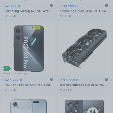
od
899
zł
od
1 799
zł
Samsung Galaxy A26 SM-A266 6/128GB 5G Czarny
Samsung Galaxy A56 SM-A566 8/256GB Grafitowy
0,7 km
1,1 km
Karta informacyjna
od
1 799
zł
od
5 559
zł
POCO X8 Pro 5G 12/512GB Czarny
Karta graficzna GeForce PALIT RTX 5080 Gaming Pro 16GB GDDR7 DLSS 4 (NE75080019T2GB2031A)
0,7 km
3,5 km