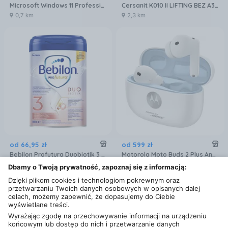
Microsoft Windows 11 Professional 32/64 BiT
Cersanit K010 II LIFTING BEZ A3/8C K11-0063-PP
0,7 km
2,3 km
od
66
,
95
zł
od
599
zł
Bebilon Profutura Duobiotik 3 formuła na bazie mleka po 1. roku życia 800 g
Motorola Moto Buds 2 Plus Anc Biały
0,4 km
0,7 km
Dbamy o Twoją prywatność, zapoznaj się z informacją:
Dzięki plikom cookies i technologiom pokrewnym oraz
przetwarzaniu Twoich danych osobowych w opisanych dalej
celach, możemy zapewnić, że dopasujemy do Ciebie
wyświetlane treści.
Wyrażając zgodę na przechowywanie informacji na urządzeniu
końcowym lub dostęp do nich i przetwarzanie danych