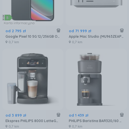
Karta informacyjna
od
2 795
zł
od
71 999
zł
Google Pixel 10 5G 12/256GB Obsydian
Apple Mac Studio (MU963ZEAP3R3D5)
0,7 km
0,7 km
od
3 899
zł
od
1 439
zł
Ekspres PHILIPS 8000 LatteGo Pro EP8757/12
PHILIPS Baristina BAR320/60 Podwójny pojemnik na ziarna czarny
0,7 km
0,7 km