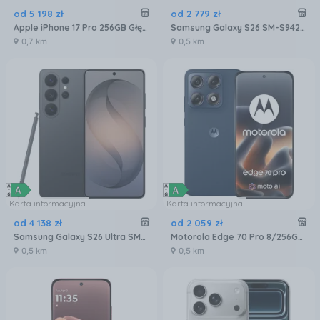
od
5 198
zł
od
2 779
zł
Apple iPhone 17 Pro 256GB Głębinowy błękit
Samsung Galaxy S26 SM-S942 12/256GB Czarny
0,7 km
0,5 km
Karta informacyjna
Karta informacyjna
od
4 138
zł
od
2 059
zł
Samsung Galaxy S26 Ultra SM-S948 5G 12/256GB Czarny
Motorola Edge 70 Pro 8/256GB Granatowy
0,5 km
0,5 km