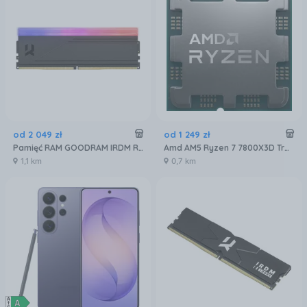
od
2 049
zł
od
1 249
zł
Pamięć RAM GOODRAM IRDM RGB 32GB [2x16GB 6000MHz DDR5 CL30 DIMM] (IRG60D5L30S32GDC)
Amd AM5 Ryzen 7 7800X3D Tray 4,2GHz (100000000910)
1,1 km
0,7 km