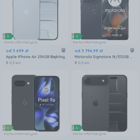
Karta informacyjna
Karta informacyjna
od
3 699
zł
od
3 794
,
99
zł
Apple iPhone Air 256GB Błękitny
Motorola Signature 16/512GB Czarny
0,5 km
0,5 km
Karta informacyjna
Karta informacyjna