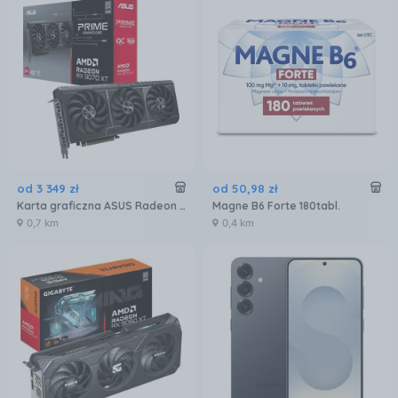
od
3 349
zł
od
50
,
98
zł
Karta graficzna ASUS Radeon RX 9070 XT Prime OC 16GB (90YV0L71M0NA00)
Magne B6 Forte 180tabl.
0,7 km
0,4 km