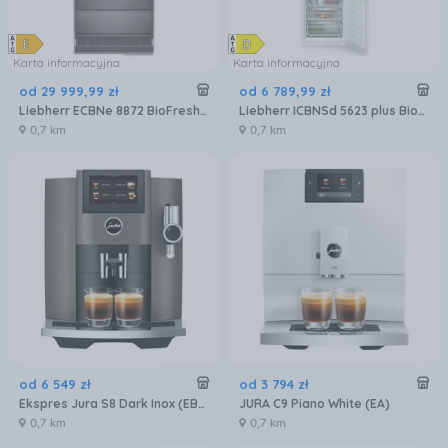
Karta informacyjna
Karta informacyjna
od
29 999
,
99
zł
od
6 789
,
99
zł
Liebherr ECBNe 8872 BioFresh NoFrost
Liebherr ICBNSd 5623 plus BioFresh NoFrost
0,7 km
0,7 km
od
6 549
zł
od
3 794
zł
Ekspres Jura S8 Dark Inox (EB) 15480
JURA C9 Piano White (EA)
0,7 km
0,7 km