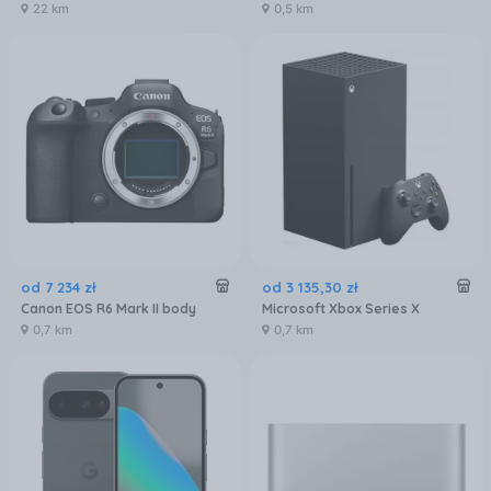
22 km
0,5 km
od
7 234
zł
od
3 135
,
30
zł
Canon EOS R6 Mark II body
Microsoft Xbox Series X
0,7 km
0,7 km