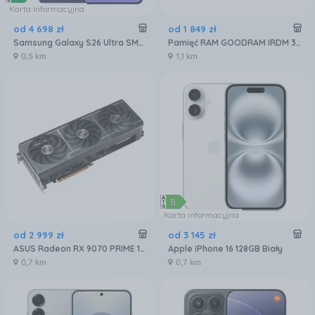
Karta informacyjna
od
4 698
zł
od
1 849
zł
Samsung Galaxy S26 Ultra SM-S948 5G 12/512GB Fioletowy
Pamięć RAM GOODRAM IRDM 32GB 2x16GB 6400MHz DDR5 CL32 (IR-6400D564L32S)
0,5 km
1,1 km
Karta informacyjna
od
2 999
zł
od
3 145
zł
ASUS Radeon RX 9070 PRIME 16GB OC (GRATIPASU544)
Apple iPhone 16 128GB Biały
0,7 km
0,7 km