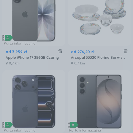
Karta informacyjna
od
3 959
zł
od
276
,
20
zł
Apple iPhone 17 256GB Czarny
Arcopal 33320 Florine Serwis Zestaw Obiadowy 26EL
0,7 km
0,7 km
Karta informacyjna
Karta informacyjna