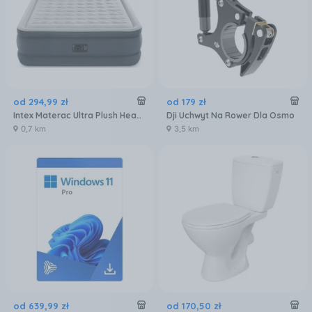
od
294
,
99
zł
od
179
zł
Intex Materac Ultra Plush Headboard 64448
Dji Uchwyt Na Rower Dla Osmo
0,7 km
3,5 km
od
639
,
99
zł
od
170
,
50
zł