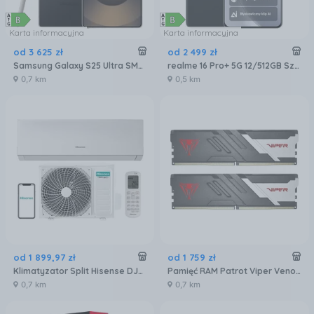
Karta informacyjna
Karta informacyjna
od
3 625
zł
od
2 499
zł
Samsung Galaxy S25 Ultra SM-S938 12/256GB Tytanowy Czarny
realme 16 Pro+ 5G 12/512GB Szary
0,7 km
0,5 km
od
1 899
,
97
zł
od
1 759
zł
Klimatyzator Split Hisense DJ25LE0EG DJ25LE0EW
Pamięć RAM Patrot Viper Venom DDR5 32GB 6000MTs (PVV532G600C30K)
0,7 km
0,7 km