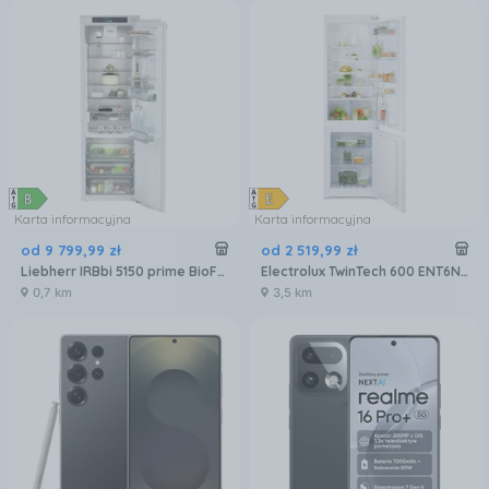
Karta informacyjna
Karta informacyjna
od
9 799
,
99
zł
od
2 519
,
99
zł
Liebherr IRBbi 5150 prime BioFresh
Electrolux TwinTech 600 ENT6NE18S
0,7 km
3,5 km