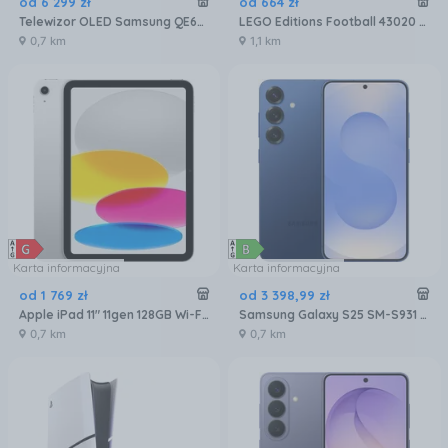
od
6 299
zł
od
664
zł
Telewizor OLED Samsung QE65S90FATXXH 65 cali 4K UHD
LEGO Editions Football 43020 Oficjalny Puchar Świata FIFA
0,7 km
1,1 km
Karta informacyjna
Karta informacyjna
od
1 769
zł
od
3 398
,
99
zł
Apple iPad 11" 11gen 128GB Wi-Fi Srebrny (MD3Y4HCA)
Samsung Galaxy S25 SM-S931 12/256GB Granatowy
0,7 km
0,7 km