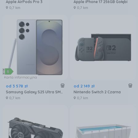
Apple AirPods Pro 3
Apple iPhone 17 256GB Gołębi
0,7 km
0,7 km
Karta informacyjna
od
3 578
zł
od
2 149
zł
Samsung Galaxy S25 Ultra SM-S938 12/256GB Tytanowy Niebieski
Nintendo Switch 2 Czarna
0,7 km
0,7 km