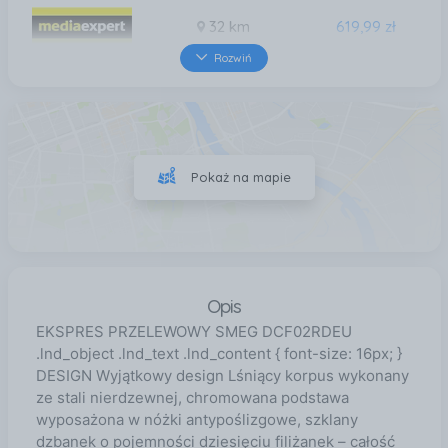
32 km
619,99 zł
Rozwiń
34 km
619,99 zł
37 km
619,99 zł
Pokaż na mapie
38 km
619,99 zł
Opis
EKSPRES PRZELEWOWY SMEG DCF02RDEU
.lnd_object .lnd_text .lnd_content { font-size: 16px; }
DESIGN Wyjątkowy design Lśniący korpus wykonany
ze stali nierdzewnej, chromowana podstawa
wyposażona w nóżki antypoślizgowe, szklany
dzbanek o pojemności dziesięciu filiżanek – całość