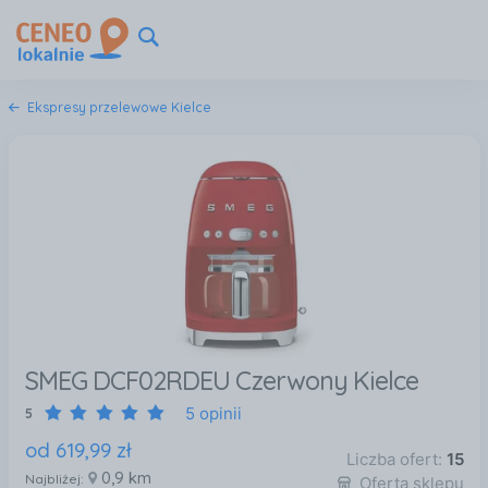
Ekspresy przelewowe Kielce
SMEG DCF02RDEU Czerwony Kielce
5 opinii
5
od
619
,
99
zł
Liczba ofert:
15
0,9 km
Najbliżej:
Oferta sklepu