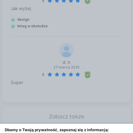
5
Jak wyżej
design
łatwy w obsłudze
d...h
27 marca 2025
5
Super
Zobacz także
Ekspres De'Longhi Dedica Style EC 685.BK Kielce
Dbamy o Twoją prywatność, zapoznaj się z informacją: