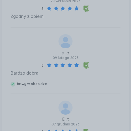
28 września 2023
5
Zgodny z opiem
s...o
09 lutego 2023
5
Bardzo dobra
łatwy w obsłudze
E...t
07 grudnia 2023