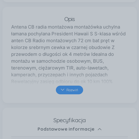
Opis
Antena CB radia montażowa montażówka uchylna
łamana pochylana President Hawaii S S-klasa wśród
anten CB Radio montażowych 72 cm bat pręt w
kolorze srebrnym cewka w czarnej obudowie Z
przewodem o długości ok 4 metrów Idealna do
montażu w samochodzie osobowym, BUS,
terenowym, ciężarowym TIR, auto-lawetach,
kamperach, przyczepach i innych pojazdach
Rewelacyjny zasięg odbioru do ok 10 km 100%
oryginał made in Europe - Spain z polskiej
Rozwiń
dystrybucji produkt nowy kod produktu: CY3
Dlaczego warto wybrać ten produkt? Najnowsza
ulepszona wersja S popularnej anteny montażowej
CB Antena CB montażowa z pochylaniem
Specyfikacja
montowana na stałe (typ DV) - do montażu w dziurę
Podstawowe informacje
karoserii lub na dodatkowym uchwycie klapowym,
relingowym, bagażnikowym, lusterkowym,