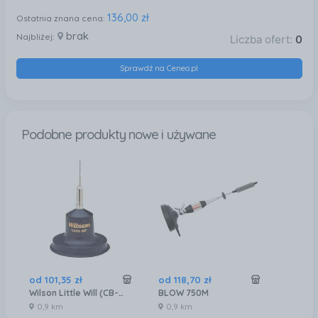
136,00 zł
Ostatnia znana cena:
brak
Najbliżej:
Liczba ofert:
0
Sprawdź na Ceneo.pl
Podobne produkty nowe i używane
od
101
,
35
zł
od
118
,
70
zł
Wilson Little Will (CB-WI-A002)
BLOW 750M
0,9 km
0,9 km