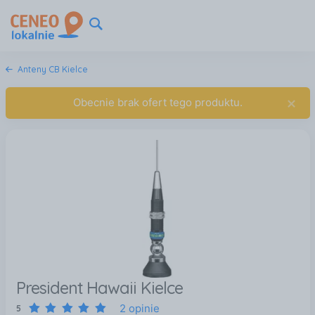
Anteny CB Kielce
×
Obecnie brak ofert tego produktu.
President Hawaii Kielce
2 opinie
5