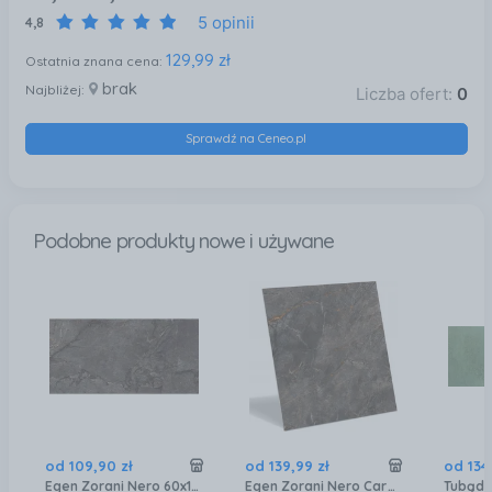
5 opinii
4,8
129,99 zł
Ostatnia znana cena:
brak
Najbliżej:
Liczba ofert:
0
Sprawdź na Ceneo.pl
Podobne produkty nowe i używane
od
109
,
90
zł
od
139
,
99
zł
od
134
Egen Zorani Nero 60x120
Egen Zorani Nero Carving Rekt. 120x120