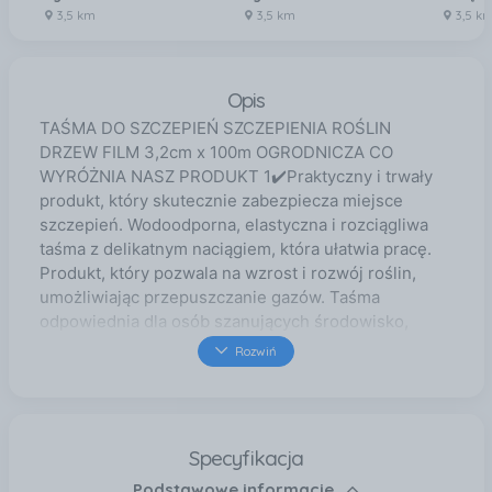
3,5 km
3,5 km
3,5 k
Opis
TAŚMA DO SZCZEPIEŃ SZCZEPIENIA ROŚLIN
DRZEW FILM 3,2cm x 100m OGRODNICZA CO
WYRÓŻNIA NASZ PRODUKT 1✔️Praktyczny i trwały
produkt, który skutecznie zabezpiecza miejsce
szczepień. Wodoodporna, elastyczna i rozciągliwa
taśma z delikatnym naciągiem, która ułatwia pracę.
Produkt, który pozwala na wzrost i rozwój roślin,
umożliwiając przepuszczanie gazów. Taśma
odpowiednia dla osób szanujących środowisko,
ponieważ ulega biodegradacji w świetle słonecznym.
Rozwiń
GWARANTUJE TRWAŁOŚĆ I SKUTECZNOŚĆ! Ta
wyjątkowa taśma do szczepień roślin o długości
100m dostarcza nie tylko praktyczne rozwiązanie dla
rolników i ogrodników, ale także zapewnia
Specyfikacja
niezrównane rezultaty. Dzięki swoim unikalnym
Podstawowe informacje
właściwościom, zabezpiecza miejsce szczepień