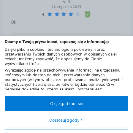
s...3
26 stycznia 2024
4
Ok.
Dbamy o Twoją prywatność, zapoznaj się z informacją:
Dzięki plikom cookies i technologiom pokrewnym oraz
przetwarzaniu Twoich danych osobowych w opisanych dalej
celach, możemy zapewnić, że dopasujemy do Ciebie
d...a
wyświetlane treści.
29 kwietnia 2025
Wyrażając zgodę na przechowywanie informacji na urządzeniu
5
końcowym lub dostęp do nich i przetwarzanie danych
Db
osobowych (w tym w obszarze profilowania, analiz rynkowych i
statystycznych) sprawiasz, że łatwiej będzie odnaleźć Ci w
Serwisie dokładnie to, czego szukasz i potrzebujesz.
Administratorem Twoich danych osobowych będzie Ceneo.pl sp.
z o.o., a w niektórych przypadkach (np. identyfikator
internetowy, dane przeglądania)
nasi partnerzy (129 partnerów)
,
Ok, zgadzam się
w tym tzw.
“Zaufani Partnerzy IAB” (125 partnerów).
Polityka prywatności
Liczba użytkowników (DSA)
Kontakt
Kategorie
Miasta
Sklepy
FAQ
Regulamin
Twoja zgoda jest dobrowolna i obejmuje przetwarzanie danych
osobowych w celach: prezentowania spersonalizowanych treści i
Dostosuj zgody
© 2013 - 2026
Ceneo.pl sp. z o.o.
reklam oraz ich pomiaru, tworzenia statystyk, poprawy
funkcjonalności strony, ułatwienia korzystania z naszych stron.