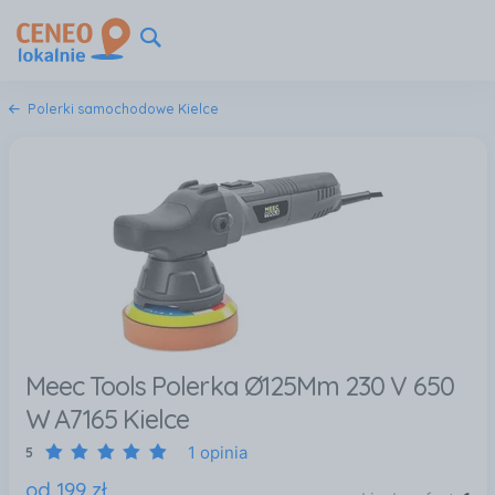
Polerki samochodowe Kielce
Meec Tools Polerka Ø125Mm 230 V 650
W A7165 Kielce
1 opinia
5
od
199
zł