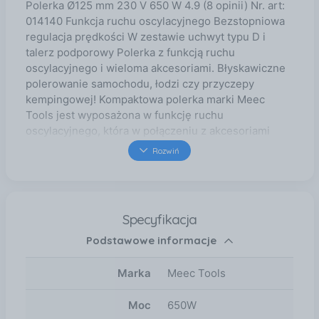
Polerka Ø125 mm 230 V 650 W 4.9 (8 opinii) Nr. art:
014140 Funkcja ruchu oscylacyjnego Bezstopniowa
regulacja prędkości W zestawie uchwyt typu D i
talerz podporowy Polerka z funkcją ruchu
oscylacyjnego i wieloma akcesoriami. Błyskawiczne
polerowanie samochodu, łodzi czy przyczepy
kempingowej! Kompaktowa polerka marki Meec
Tools jest wyposażona w funkcję ruchu
oscylacyjnego, która w połączeniu z akcesoriami
znacząco usprawnia pracę. Funkcja ruchu
Rozwiń
oscylacyjnego Średnica tarczy obracającej się
końcówki wynosi 125 mm i razem z funkcją ruchu
oscylacyjnego sprawia, że produkt jest łatwy w
obsłudze dla osób, które nie mają wprawy w
Specyfikacja
polerowaniu. Bezstopniowa regulacja prędkości
Podstawowe informacje
Regulowana prędkość obrotowa w zakresie 1500–
6400 obr./min. pozwala na dostosowanie prędkości
do materiału i etapu pracy. Wiele akcesoriów w
Marka
Meec Tools
zestawie Urządzenie jest dostarczane razem z
uchwytem typu D i talerzem podporowym, które
Moc
650W
ułatwiają używanie polerki. W zestawie znajduje się