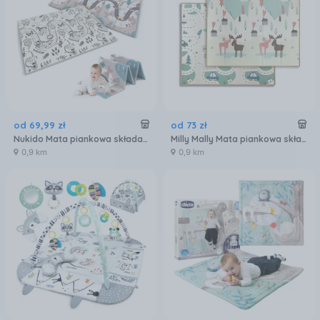
od
69
,
99
zł
od
73
zł
Nukido Mata piankowa składana 200x150x1cm NK-341 734100
Milly Mally Mata piankowa składana Play Pastel Deer T1
0,9 km
0,9 km