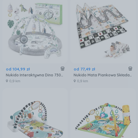
od
104
,
99
zł
od
77
,
49
zł
Nukido Interaktywna Dino 730200
Nukido Mata Piankowa Składana 200x150x1cm NK-341
0,9 km
0,9 km