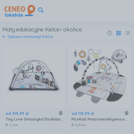
Maty edukacyjne Kielce
i okolice
Zabawa niemowląt Kielce
od
319
,
99
zł
od
119
,
99
zł
Tiny Love Gimastyka Dla Bobasa Z Pałąkami Magiczna Kraina 21272
Ricokids Mata interaktywna edukacyjna 100x100cm Boho 7318
1,1 km
0,9 km