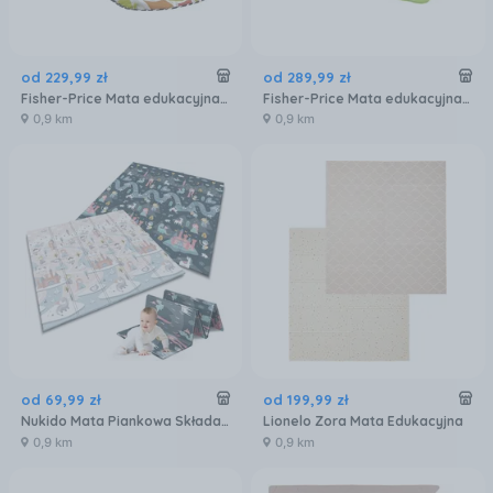
od
229
,
99
zł
od
289
,
99
zł
Fisher-Price Mata edukacyjna z pianinkiem Muzyczne zwierzątka HWY57
Fisher-Price Mata edukacyjna 3w1 Las tropikalny HJW08
0,9 km
0,9 km
od
69
,
99
zł
od
199
,
99
zł
Nukido Mata Piankowa Składana 200 X 180 X 1 Cm Nk-340 (734002)
Lionelo Zora Mata Edukacyjna
0,9 km
0,9 km