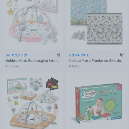
od
119
,
99
zł
od
84
,
99
zł
Nukido Mata Edukacyjna Interaktywna Ocean Różowa
Nukido Mata Piankowa Składana 200x180x1cm NK-340 Ocean-Safari (734006)
0,9 km
0,9 km