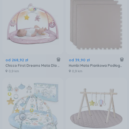
od
268
,
92
zł
od
39
,
90
zł
Chicco First Dreams Mata Dla Niemowlaka 3W1 Enjoy Colors Pink
Humbi Mata Piankowa Podłogowa 180X60 Duże Puzzle Piankowe Wodoodporne Bezpieczne 3Szt. Jasnoróżowa
0,9 km
0,9 km