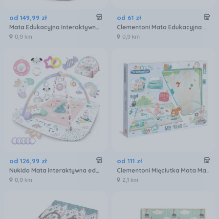
od
149
,
99
zł
od
61
zł
Mata Edukacyjna Interaktywna Lew Poduszka
Clementoni Mata Edukacyjna Clemmy 8 Mini-mat i 8 Klocków
0,9 km
0,9 km
od
126
,
99
zł
od
111
zł
Nukido Mata interaktywna edukacyjna Ptaszek Ricokids 110x100cm
Clementoni Mięciutka Mata Mali Przyjaciele
0,9 km
2,1 km