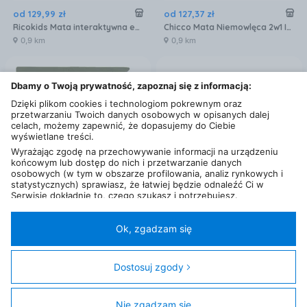
od
129
,
99
zł
od
127
,
37
zł
Ricokids Mata interaktywna edukacyjna 110X100 cm Królik (7350)
Chicco Mata Niemowlęca 2w1 Interaktywna Sowa
0,9 km
0,9 km
Dbamy o Twoją prywatność, zapoznaj się z informacją:
Dzięki plikom cookies i technologiom pokrewnym oraz
przetwarzaniu Twoich danych osobowych w opisanych dalej
celach, możemy zapewnić, że dopasujemy do Ciebie
wyświetlane treści.
Wyrażając zgodę na przechowywanie informacji na urządzeniu
końcowym lub dostęp do nich i przetwarzanie danych
osobowych (w tym w obszarze profilowania, analiz rynkowych i
statystycznych) sprawiasz, że łatwiej będzie odnaleźć Ci w
Serwisie dokładnie to, czego szukasz i potrzebujesz.
Administratorem Twoich danych osobowych będzie Ceneo.pl sp.
od
29
,
90
zł
od
55
,
99
zł
z o.o., a w niektórych przypadkach (np. identyfikator
Humbi Mata Piankowa Podłogowa 120X60 Duże Puzzle Piankowe Wodoodporne Bezpieczne 2Szt. Khaki
Dumel Discovery Dmuchana Mata Wodna
internetowy, dane przeglądania)
nasi partnerzy (129 partnerów)
,
Ok, zgadzam się
w tym tzw.
“Zaufani Partnerzy IAB” (125 partnerów).
0,9 km
0,9 km
Twoja zgoda jest dobrowolna i obejmuje przetwarzanie danych
osobowych w celach: prezentowania spersonalizowanych treści i
Dostosuj zgody
reklam oraz ich pomiaru, tworzenia statystyk, poprawy
funkcjonalności strony, ułatwienia korzystania z naszych stron.
Nie zgadzam się