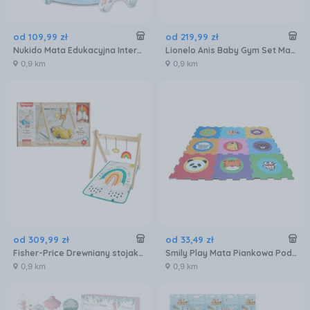
od
109
,
99
zł
od
219
,
99
zł
Nukido Mata Edukacyjna Interaktywna Ocean Niebieska
Lionelo Anis Baby Gym Set Mata Edukacyjna
0,9 km
0,9 km
od
309
,
99
zł
od
33
,
49
zł
Fisher-Price Drewniany stojak Mata edukacyjna Zestaw z matą do zabawy, drewnianym stojakiem i 3 zabawkami JCY38
Smily Play Mata Piankowa Podłogowe Puzzle Zwierzęta Kolorowa 10miesięcy+ SP84004 AN0077
0,9 km
0,9 km