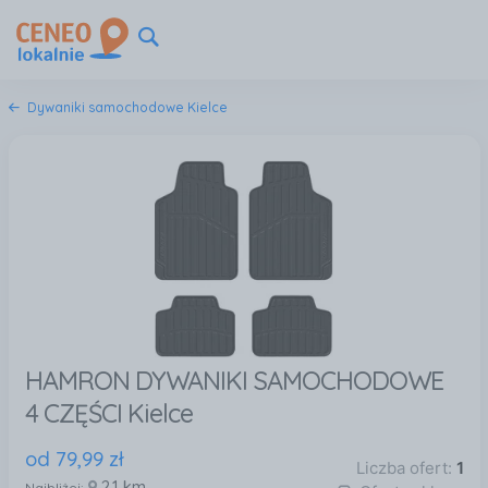
Dywaniki samochodowe Kielce
HAMRON DYWANIKI SAMOCHODOWE
4 CZĘŚCI Kielce
od
79
,
99
zł
Liczba ofert:
1
2,1 km
Najbliżej: