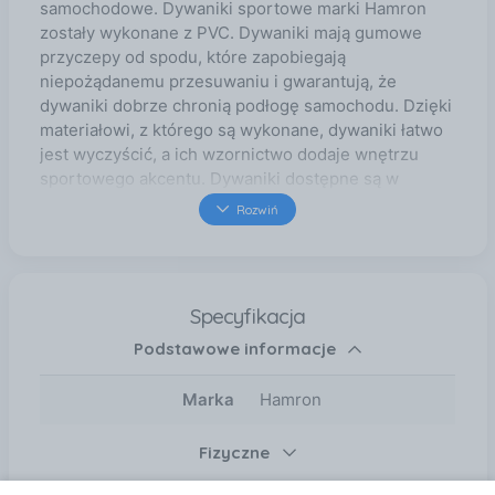
samochodowe. Dywaniki sportowe marki Hamron
zostały wykonane z PVC. Dywaniki mają gumowe
przyczepy od spodu, które zapobiegają
niepożądanemu przesuwaniu i gwarantują, że
dywaniki dobrze chronią podłogę samochodu. Dzięki
materiałowi, z którego są wykonane, dywaniki łatwo
jest wyczyścić, a ich wzornictwo dodaje wnętrzu
sportowego akcentu. Dywaniki dostępne są w
kolorze czarnym. Specyfikacja techniczna Gwarancja
Rozwiń
(w miesiącach): 12 m. Materiał: PVC
Specyfikacja
Podstawowe informacje
Marka
Hamron
Fizyczne