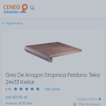
Płytki Kielce
Gres De Aragon Stopnica Peldano Teka
24x33 Kielce
106 opinii
4,75
od
49
,
90
zł
Liczba ofert:
4
3,5 km
Najbliżej:
Oferta sklepu