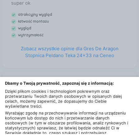
super ok
atrakcyjny wygląd
łatwość montażu
wygląd
wytrzymałość
Zobacz wszystkie opinie dla Gres De Aragon
Stopnica Peldano Teka 24x33 na Ceneo
Zobacz także
Dbamy o Twoją prywatność, zapoznaj się z informacją:
Dzięki plikom cookies i technologiom pokrewnym oraz
Vidaron Impregnat Ochronno Dekoracyjny Powłokotwórczy V19 Złoty
przetwarzaniu Twoich danych osobowych w opisanych dalej
Dąb 9L Kielce
celach, możemy zapewnić, że dopasujemy do Ciebie
Den Braven Spray Epoksydowy Super Color Epoxy Biały 400Ml Kielce
wyświetlane treści.
Wyrażając zgodę na przechowywanie informacji na urządzeniu
Śnieżka Supermal Emalia Olejno-Ftalowa RAL9003 Biała Połysk 0,8L
końcowym lub dostęp do nich i przetwarzanie danych
Kielce
osobowych (w tym w obszarze profilowania, analiz rynkowych i
Bejca bartek lakierobejca nitro 5l dab sonoma Kielce
statystycznych) sprawiasz, że łatwiej będzie odnaleźć Ci w
Serwisie dokładnie to, czego szukasz i potrzebujesz.
Deski podlogowe Kielce
Administratorem Twoich danych osobowych będzie Ceneo.pl sp.