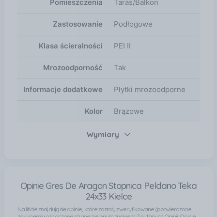
Pomieszczenia
Taras/Balkon
łatwość montażu dzięki standardowym wymiarom,
wielofunkcyjność – możliwość stosowania wewnątrz
Zastosowanie
Podłogowe
i na zewnątrz budynków, dostępność w eleganckim
brązowym kolorze. Kraj produkcji i marka Gres De
Klasa ścieralności
PEI II
Aragon jest renomowanym producentem płytek
ceramicznych znanym z wysokiej jakości swoich
Mrozoodporność
Tak
produktów. Wybierając płytki tej marki, masz
pewność, że otrzymujesz produkt wykonany z
Informacje dodatkowe
Płytki mrozoodporne
najwyższej jakości materiałów.
Kolor
Brązowe
Wymiary
Opinie Gres De Aragon Stopnica Peldano Teka
24x33 Kielce
Na liście znajdują się opinie, które zostały zweryfikowane (potwierdzone
zakupem) i oznaczone są one zielonym znakiem Zaufanych Opinii. Opinie