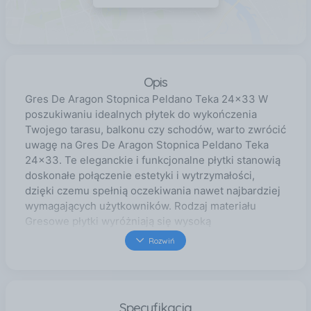
Opis
Gres De Aragon Stopnica Peldano Teka 24x33 W
poszukiwaniu idealnych płytek do wykończenia
Twojego tarasu, balkonu czy schodów, warto zwrócić
uwagę na Gres De Aragon Stopnica Peldano Teka
24x33. Te eleganckie i funkcjonalne płytki stanowią
doskonałe połączenie estetyki i wytrzymałości,
dzięki czemu spełnią oczekiwania nawet najbardziej
wymagających użytkowników. Rodzaj materiału
Gresowe płytki wyróżniają się wysoką
wytrzymałością na uszkodzenia mechaniczne oraz
Rozwiń
odpornością na warunki atmosferyczne. Dzięki temu
są idealnym wyborem zarówno do wnętrz, jak i na
zewnątrz budynków. Mrozoodporność tych płytek
pozwala na ich bezpieczne stosowanie na tarasach
Specyfikacja