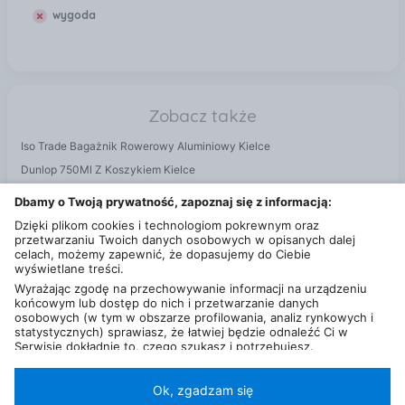
wygoda
Zobacz także
Iso Trade Bagażnik Rowerowy Aluminiowy Kielce
Dunlop 750Ml Z Koszykiem Kielce
Kross Wallaroo Szary Pomarańczowy Kielce
Dbamy o Twoją prywatność, zapoznaj się z informacją:
Przyczepki rowerowe Kielce
Dzięki plikom cookies i technologiom pokrewnym oraz
przetwarzaniu Twoich danych osobowych w opisanych dalej
celach, możemy zapewnić, że dopasujemy do Ciebie
wyświetlane treści.
Wyrażając zgodę na przechowywanie informacji na urządzeniu
końcowym lub dostęp do nich i przetwarzanie danych
osobowych (w tym w obszarze profilowania, analiz rynkowych i
statystycznych) sprawiasz, że łatwiej będzie odnaleźć Ci w
Serwisie dokładnie to, czego szukasz i potrzebujesz.
Administratorem Twoich danych osobowych będzie Ceneo.pl sp.
z o.o., a w niektórych przypadkach (np. identyfikator
internetowy, dane przeglądania)
nasi partnerzy (129 partnerów)
,
Ok, zgadzam się
w tym tzw.
“Zaufani Partnerzy IAB” (125 partnerów).