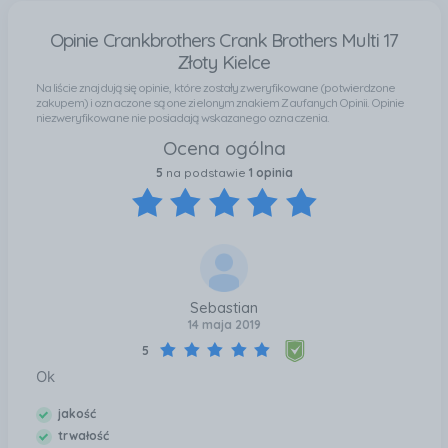
radełkowane wykończenie gwarantują pewny chwyt
także w rękawiczkach lub wilgotnych dłoniach.
Opinie Crankbrothers Crank Brothers Multi 17
Kompaktowe wymiary umożliwiają wygodne
Złoty Kielce
przenoszenie narzędzia w torbie podsiodłowej,
Na liście znajdują się opinie, które zostały zweryfikowane (potwierdzone
plecaku lub kieszeni koszulki. Crankbrothers M17
zakupem) i oznaczone są one zielonym znakiem Zaufanych Opinii. Opinie
niezweryfikowane nie posiadają wskazanego oznaczenia.
Gold to idealne narzędzie dla rowerzystów MTB,
Ocena ogólna
gravelowych, szosowych i miejskich, którzy
potrzebują wszechstronności, trwałości i
5
na podstawie
1 opinia
eleganckiego wykończenia w jednym. Korpus ze stali
i precyzyjnie dopasowane narzędzia czynią go nie
tylko praktycznym, ale i estetycznym dodatkiem do
rowerowego ekwipunku. Niezastąpiony na co dzień i
podczas długich wypraw.
Sebastian
14 maja 2019
5
Ok
jakość
trwałość