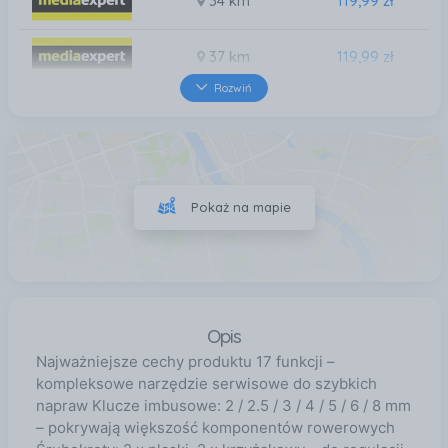
34 km
119,99 zł
37 km
119,99 zł
Rozwiń
39 km
119,99 zł
40 km
119,99 zł
Pokaż na mapie
43 km
119,99 zł
Opis
Najważniejsze cechy produktu 17 funkcji –
kompleksowe narzędzie serwisowe do szybkich
napraw Klucze imbusowe: 2 / 2.5 / 3 / 4 / 5 / 6 / 8 mm
– pokrywają większość komponentów rowerowych