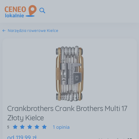
Narzędzia rowerowe Kielce
Crankbrothers Crank Brothers Multi 17
Złoty Kielce
1 opinia
5
od
119
,
99
zł