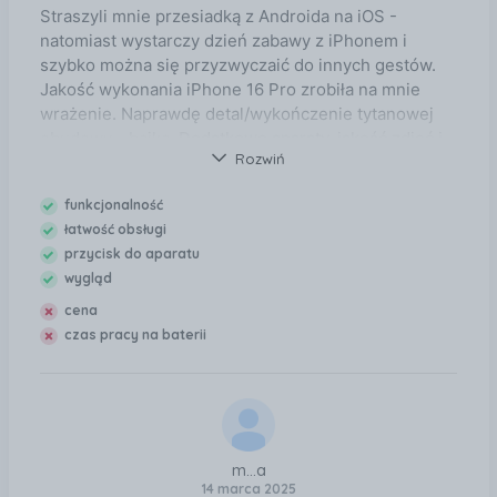
Straszyli mnie przesiadką z Androida na iOS -
natomiast wystarczy dzień zabawy z iPhonem i
szybko można się przyzwyczaić do innych gestów.
Jakość wykonania iPhone 16 Pro zrobiła na mnie
wrażenie. Naprawdę detal/wykończenie tytanowej
obudowy - bajka. Dodatkowo aparaty, jakość zdjęć i
Rozwiń
video - to jest niebywałe jak w takim małym
urządzeniu udaje się uzyskać taką jakość zdjęć i
funkcjonalność
video. Fotografuję zawodowo od 15 lat, pracuje na
łatwość obsługi
profesjonalnym sprzęcie i naprawdę nie
przycisk do aparatu
spodziewałem się cudów. Przyznaję, że teraz dwa
wygląd
razy się zastanowię zanim wezmę w góry Nikona Z6II
- waga ma znaczenie, jakość iPhone w zupełności mi
cena
wystarczy ;) Od lat używałem Mac Minii - teraz
czas pracy na baterii
doszedł iPhone. Oba urządzenia świetnie się
komunikują - dopiero poznaję możliwości jednego
ekosystemu - ale zapowiada się wyśmienicie.
Oczywiście nie jest idealnie i kolorowo - bateria.
Bateria mogłaby trzymać dłużej. Używałem przez 6
m...a
lat Huawei P30 (nie PRO) w połączeniu z smartwatch
14 marca 2025