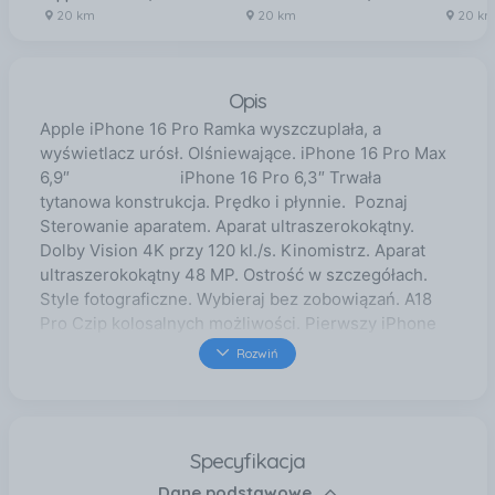
20 km
20 km
20 k
Opis
Apple iPhone 16 Pro Ramka wyszczuplała, a
wyświetlacz urósł. Olśniewające. iPhone 16 Pro Max
6,9″ iPhone 16 Pro 6,3″ Trwała
tytanowa konstrukcja. Prędko i płynnie. Poznaj
Sterowanie aparatem. Aparat ultraszerokokątny.
Dolby Vision 4K przy 120 kl./s. Kinomistrz. Aparat
ultraszerokokątny 48 MP. Ostrość w szczegółach.
Style fotograficzne. Wybieraj bez zobowiązań. A18
Pro Czip kolosalnych możliwości. Pierwszy iPhone
stworzony dla Apple Intelligence. Personalny,
Rozwiń
prywatny, potężny. Już na początku kwietnia w
języku angielskim Ogromny skok wydajności baterii.
Kosmos. Do 33 godzin odtwarzania wideo na iPhonie
16 Pro Max i do 27 godzin odtwarzania wideo na
Specyfikacja
iPhonie 16 Pro. Wykrywanie wypadków. iPhone
Dane podstawowe
rozpoznaje poważne zderzenie samochodowe i