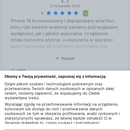
k...3
21 listopada 2025
5
iPhone 16 to nowoczesny i dopracowany smartfon,
który robi świetne wrażenie zarówno pod względem
wydajności, jak i jakości wykonania. Urządzenie
działa niezwykle płynnie, a ulepszenia w aparacie i
baterii sprawiają, że codzienne korzystanie jest
bardzo komfortowe. Ekran prezentuje obraz z
Rozwiń
wyjątkową ostrością, a całość zachowuje elegancki,
charakterystyczny. To świetny wybór dla osób, które
cena
oczekują niezawodności, solidnej pracy urządzenia i
Dbamy o Twoją prywatność, zapoznaj się z informacją:
czas pracy na baterii
wysokiej jakości zdjęć. Jestem bardzo zadowolony z
funkcjonalność
Dzięki plikom cookies i technologiom pokrewnym oraz
zakupu.”
przetwarzaniu Twoich danych osobowych w opisanych dalej
łatwość obsługi
celach, możemy zapewnić, że dopasujemy do Ciebie
przycisk do aparatu
wyświetlane treści.
wygląd
Wyrażając zgodę na przechowywanie informacji na urządzeniu
końcowym lub dostęp do nich i przetwarzanie danych
osobowych (w tym w obszarze profilowania, analiz rynkowych i
Zobacz wszystkie opinie dla Apple iPhone 16 Pro
statystycznych) sprawiasz, że łatwiej będzie odnaleźć Ci w
128GB Tytan Czarny na Ceneo
Serwisie dokładnie to, czego szukasz i potrzebujesz.
Administratorem Twoich danych osobowych będzie Ceneo.pl sp.