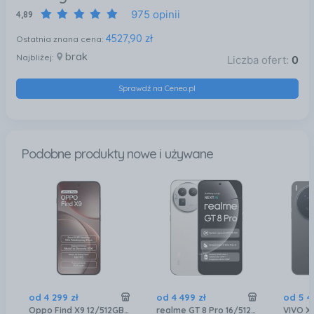
975 opinii
4,89
4527,90 zł
Ostatnia znana cena:
brak
Najbliżej:
Liczba ofert:
0
Sprawdź na Ceneo.pl
Podobne produkty nowe i używane
od
4 299
zł
od
4 499
zł
od
5 4
Oppo Find X9 12/512GB Szary
realme GT 8 Pro 16/512GB Biały