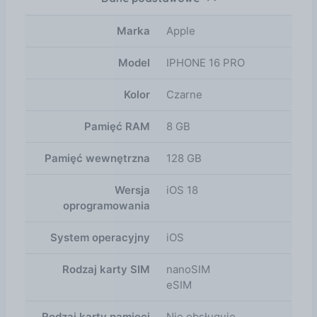
wzywa służby ratunkowe, kiedy Ty nie możesz.
Marka
Apple
Model
IPHONE 16 PRO
Kolor
Czarne
Pamięć RAM
8 GB
Pamięć wewnętrzna
128 GB
Wersja
iOS 18
oprogramowania
System operacyjny
iOS
Rodzaj karty SIM
nanoSIM
eSIM
Rodzaj karty pamięci
Nie obsługuje