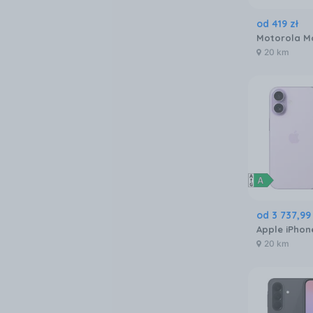
od
419
zł
20 km
od
3 737
,
99
20 km