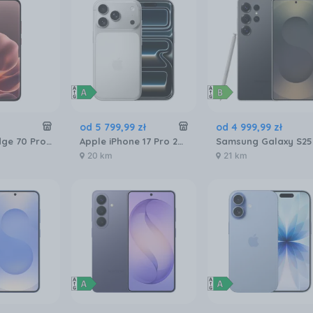
od
5 799
,
99
zł
od
4 999
,
99
zł
Motorola Edge 70 Pro 8/256GB Bordowy
Apple iPhone 17 Pro 256GB Srebrny
20 km
21 km