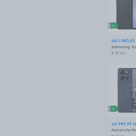
od
1 080
,
63
20 km
od
999
,
99
z