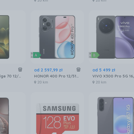
20 km
20 km
od
2 597
,
99
zł
od
5 499
zł
Motorola Edge 70 12/512GB Zielony
HONOR 400 Pro 12/512GB Czarny
20 km
20 km