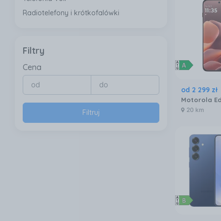
Radiotelefony i krótkofalówki
Filtry
Cena
od
2 299
zł
20 km
Filtruj