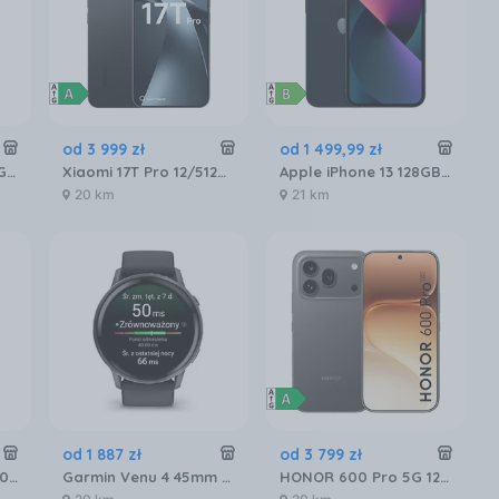
od
3 999
zł
od
1 499
,
99
zł
Apple iPhone 16e 128GB Czarny
Xiaomi 17T Pro 12/512GB Czarny
Apple iPhone 13 128GB Północ
20 km
21 km
od
1 887
zł
od
3 799
zł
Xiaomi Smart Band 10 Czarny
Garmin Venu 4 45mm Slate z paskiem silikonowym w kolorze Black
HONOR 600 Pro 5G 12/512GB Czarny