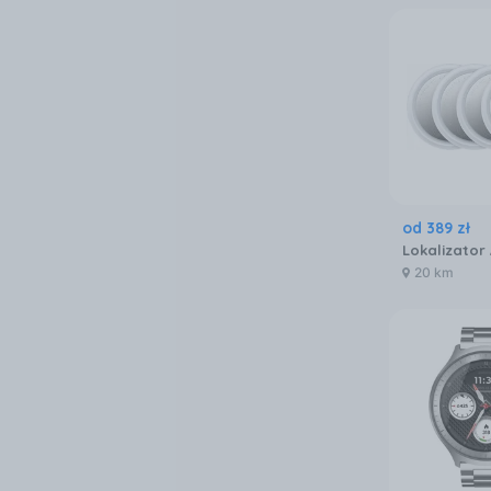
od
389
zł
20 km