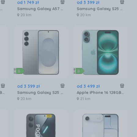
od
1 749
zł
od
3 399
zł
Apple iPhone 17 256GB Gołębi
Samsung Galaxy A57 5G 8/256GB Granatowy
Samsung Galaxy S25 SM-S931 12/256GB Czarny
20 km
20 km
od
3 399
zł
od
3 499
zł
Apple iPhone 16 128GB Biały
Samsung Galaxy S25 SM-S931 12/256GB Srebrny
Apple iPhone 16 128GB Berylowa zieleń
20 km
21 km