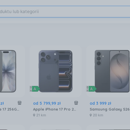
zł
od
5 799
,
99
zł
od
3 999
zł
Apple iPhone 17 256GB Czarny
Apple iPhone 17 Pro 256GB Głębinowy błękit
21 km
20 km