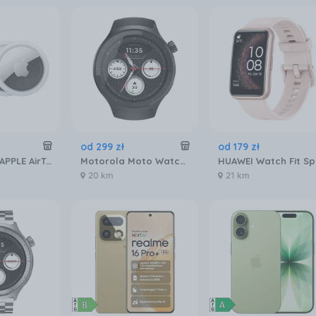
od
299
zł
od
179
zł
Lokalizator APPLE AirTag 2 Gen 4 szt
Motorola Moto Watch Volcanic Ash (Black)
20 km
21 km