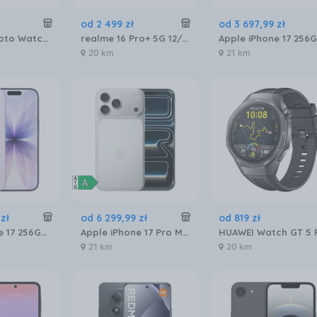
od
2 499
zł
od
3 697
,
99
zł
Motorola Moto Watch Stainless Steel (Silver)
realme 16 Pro+ 5G 12/512GB Złoty
20 km
21 km
zł
od
6 299
,
99
zł
od
819
zł
Apple iPhone 17 256GB Lawenda
Apple iPhone 17 Pro Max 256GB Srebrny
21 km
20 km