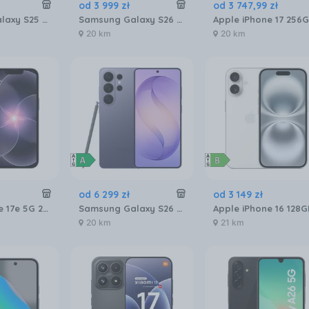
od
3 999
zł
od
3 747
,
99
zł
Samsung Galaxy S25 SM-S931 12/256GB Granatowy
Samsung Galaxy S26 SM-S942 12/256GB Fioletowy
20 km
20 km
od
6 299
zł
od
3 149
zł
Apple iPhone 17e 5G 256GB Czarny
Samsung Galaxy S26 Ultra SM-S948 5G 12/512GB Fioletowy
20 km
21 km