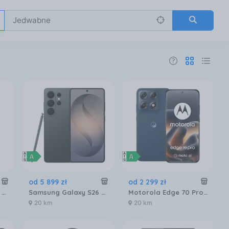
od
5 899
zł
od
2 299
zł
Samsung Galaxy S26 SM-S942 12/256GB Czarny
Samsung Galaxy S26 Ultra SM-S948 5G 12/256GB Czarny
Motorola Edge 70 Pro 8/256GB Granatowy
20 km
20 km