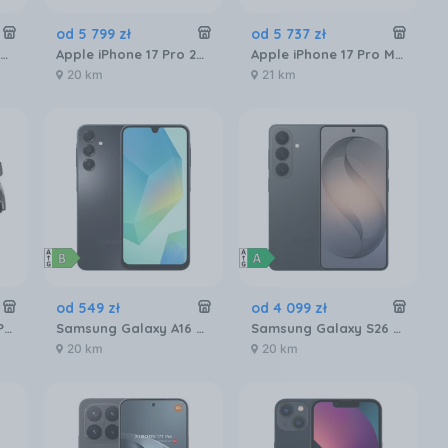
od
5 799
zł
od
5 737
zł
Apple iPhone 17 256GB Szałwia
Apple iPhone 17 Pro 256GB Kosmiczny pomarańcz
Apple iPhone 17 Pro Max 256GB Głębinowy błękit
20 km
21 km
od
549
zł
od
4 099
zł
HUAWEI Watch GT 5 Pro 46mm Active
Samsung Galaxy A16 SM-A165 4/128GB Czarny
Samsung Galaxy S26 SM-S942 12/512GB Czarny
20 km
20 km