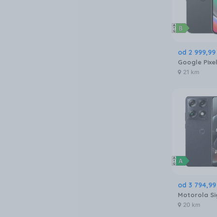
od
2 999
,
99
21 km
od
3 794
,
99
20 km