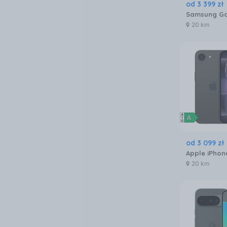
od
3 399
zł
20 km
od
3 099
zł
20 km