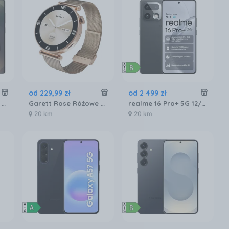
od
229
,
99
zł
od
2 499
zł
Samsung Galaxy S25 Ultra SM-S938 12/256GB Tytanowy Czarny
Garett Rose Różowe złoto mesh
realme 16 Pro+ 5G 12/512GB Szary
20 km
20 km