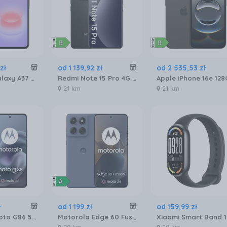
zł
od
1 139
,
92
zł
od
2 535
,
53
zł
Samsung Galaxy A37 5G 6/128GB Szary
Redmi Note 15 Pro 4G 8/256GB Czarny
21 km
21 km
ł
od
1 199
zł
od
159
,
99
zł
Motorola Moto G86 5G 8/256GB Granatowy
Motorola Edge 60 Fusion 8/256GB Granatowy