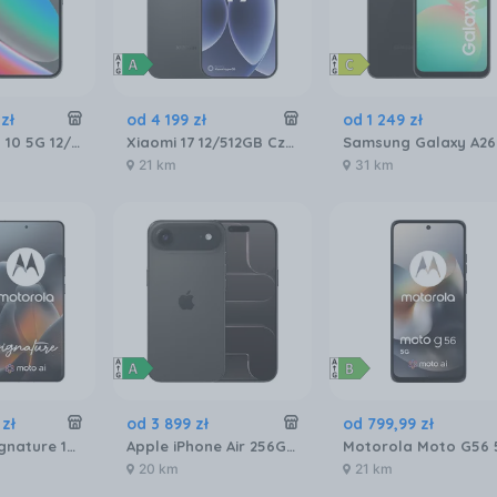
zł
od
4 199
zł
od
1 249
zł
Google Pixel 10 5G 12/256GB Obsydian
Xiaomi 17 12/512GB Czarny
21 km
31 km
zł
od
3 899
zł
od
799
,
99
zł
Motorola Signature 16/512GB Czarny
Apple iPhone Air 256GB Gwiezdna czerń
20 km
21 km