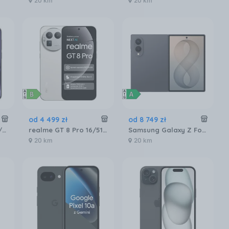
20 km
20 km
od
4 499
zł
od
8 749
zł
VIVO X300 Pro 5G 16/512GB Czarny
realme GT 8 Pro 16/512GB Biały
Samsung Galaxy Z Fold8 12/256GB Grafitowy
20 km
20 km