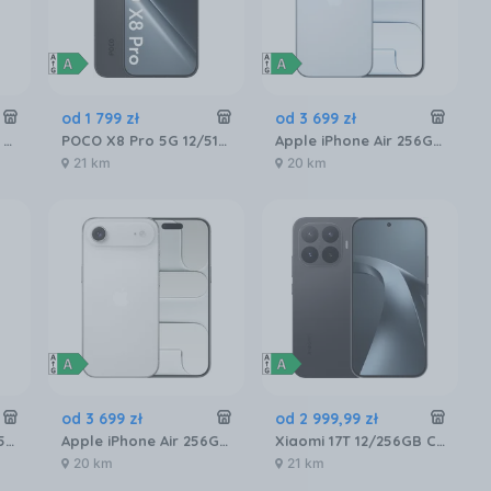
od
1 799
zł
od
3 699
zł
Samsung Galaxy A26 SM-A266 6/128GB 5G Czarny
POCO X8 Pro 5G 12/512GB Czarny
Apple iPhone Air 256GB Błękitny
21 km
20 km
od
3 699
zł
od
2 999
,
99
zł
Motorola Moto G56 5G 8/256GB Czarny
Apple iPhone Air 256GB Biały obłok
Xiaomi 17T 12/256GB Czarny
20 km
21 km