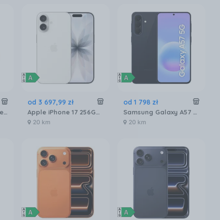
od
3 697
,
99
zł
od
1 798
zł
HUAWEI Watch Fit Special Edition Różowy
Apple iPhone 17 256GB Biały
Samsung Galaxy A57 5G 8/128GB Granatowy
20 km
20 km