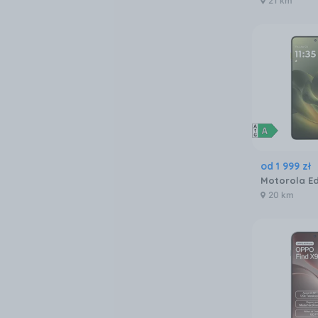
21 km
od
1 999
zł
20 km