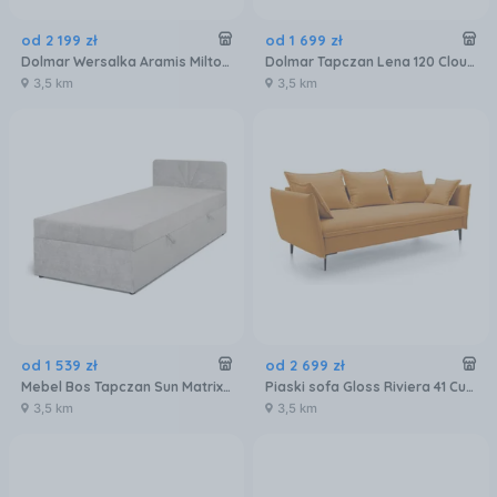
od
2 199
zł
od
1 699
zł
Dolmar Wersalka Aramis Milton 14 Szara
Dolmar Tapczan Lena 120 Cloud 82 Szare
3,5 km
3,5 km
od
1 539
zł
od
2 699
zł
Mebel Bos Tapczan Sun Matrix 2 Beżowy 2.05x2.05m
Piaski sofa Gloss Riviera 41 Curry 5905344801823
3,5 km
3,5 km