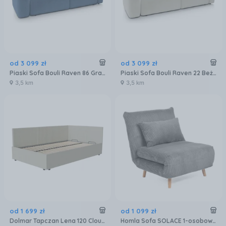
od
3 099
zł
od
3 099
zł
Piaski Sofa Bouli Raven 86 Granatowa
Piaski Sofa Bouli Raven 22 Beżowy 2.05x2.05m
3,5 km
3,5 km
od
1 699
zł
od
1 099
zł
Dolmar Tapczan Lena 120 Cloud 03 Beżowe
Homla Sofa SOLACE 1-osobowa z funkcją spania sztruksowa szara 83x91x84 cm