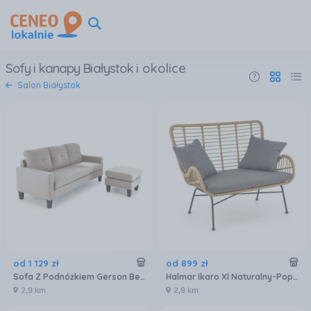
Sofy i kanapy Białystok
i okolice
Salon Białystok
od
1 129
zł
od
899
zł
Sofa Z Podnóżkiem Gerson Beżowy Tradycyjny Loft Nowoczesny Salon Pokój Dziecięcy 34426
Halmar Ikaro Xl Naturalny-Popiel
2,9 km
2,9 km