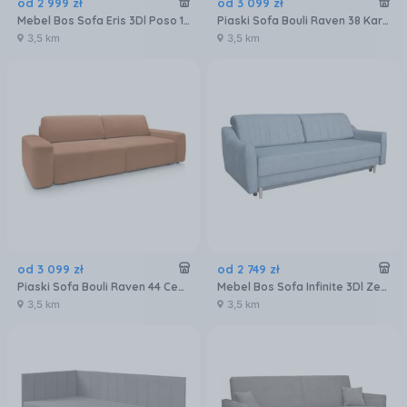
od
2 999
zł
od
3 099
zł
Mebel Bos Sofa Eris 3Dl Poso 100 Beżowa
Piaski Sofa Bouli Raven 38 Karmelowa
3,5 km
3,5 km
od
3 099
zł
od
2 749
zł
Piaski Sofa Bouli Raven 44 Ceglasta
Mebel Bos Sofa Infinite 3Dl Zetta 299 Buk Szara 100471880
3,5 km
3,5 km