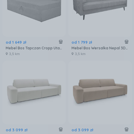
od
1 649
zł
od
1 799
zł
Mebel Bos Tapczan Cropp Utario Velvet 2972 Jasny Szary 2.01x2.01m
Mebel Bos Wersalka Nepal 3Dl Sereno 694 Szara
3,5 km
3,5 km
od
3 099
zł
od
3 099
zł