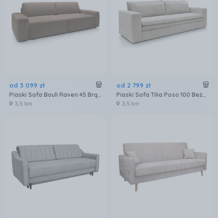
od
3 099
zł
od
2 799
zł
Piaski Sofa Bouli Raven 45 Brązowa
Piaski Sofa Tilia Poso 100 Beżowy
3,5 km
3,5 km