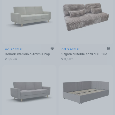
od
2 199
zł
od
3 499
zł
Dolmar Wersalka Aramis Pop 06 Beżowa
Szynaka Meble sofa 3D L Tilia Nova Capuccino 5900945311191
3,5 km
3,5 km