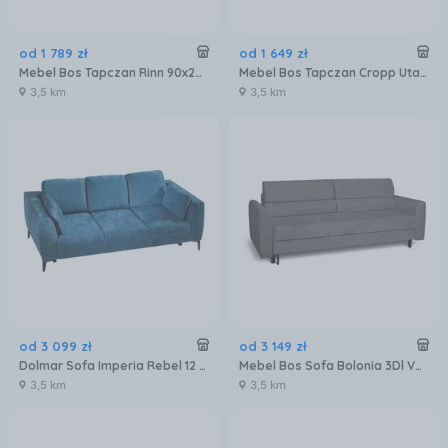
od
1 789
zł
od
1 649
zł
Mebel Bos Tapczan Rinn 90x200 Zetta 302 Szary
Mebel Bos Tapczan Cropp Utario Velvet 2976 Beżowy 2.01x2.01m
3,5 km
3,5 km
od
3 099
zł
od
3 149
zł
Dolmar Sofa Imperia Rebel 12 Granatowa
Mebel Bos Sofa Bolonia 3Dl Vogue 16 Grafitowa
3,5 km
3,5 km