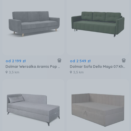
od
2 199
zł
od
2 549
zł
Dolmar Wersalka Aramis Pop 02 Popielata
Dolmar Sofa Dello Maya 07 Khaki
3,5 km
3,5 km