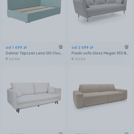
od
1 699
zł
od
2 699
zł
Dolmar Tapczan Lena 120 Cloud 72 Turkusowe
Piaski sofa Gloss Megan 353 Beż 5905344801830
3,5 km
3,5 km