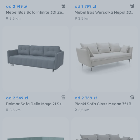
od
2 749
zł
od
1 799
zł
Mebel Bos Sofa Infinite 3Dl Zetta 293 Czarna Szara 100471879
Mebel Bos Wersalka Nepal 3Dl Sereno 682 Beżowa
3,5 km
3,5 km
od
2 549
zł
od
2 369
zł
Dolmar Sofa Dello Maya 21 Szara
Piaski Sofa Gloss Megan 351 Beżowy 2.09x2.09m
3,5 km
3,5 km