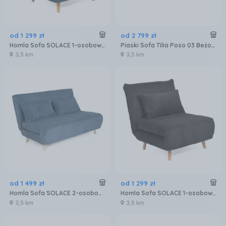
od
1 299
zł
od
2 799
zł
Homla Sofa SOLACE 1-osobowa z funkcją spania sztruksowa granatowa 83x91x84 cm
Piaski Sofa Tilia Poso 03 Beżowy 2.01x2.01m
3,5 km
3,5 km
od
1 499
zł
od
1 299
zł
Homla Sofa SOLACE 2-osobowa z funkcją spania sztruksowa granatowa 140x91x84 cm
Homla Sofa SOLACE 1-osobowa z funkcją spania sztruksowa czarna 83x91x84 cm
3,5 km
3,5 km