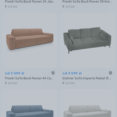
Piaski Sofa Bouli Raven 24 Jasny Beż
Piaski Sofa Bouli Raven 38 Karmelowa
3,5 km
3,5 km
od
3 099
zł
od
3 099
zł
Piaski Sofa Bouli Raven 44 Ceglasta
Dolmar Sofa Imperia Rebel 15 Zielona
3,5 km
3,5 km