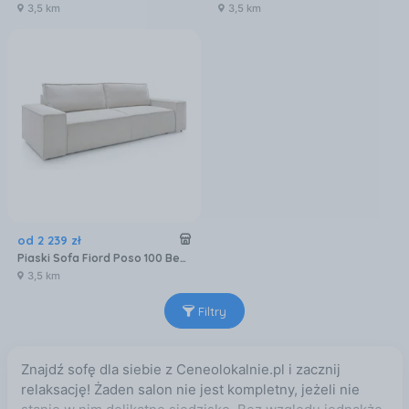
3,5 km
3,5 km
od
2 239
zł
Piaski Sofa Fiord Poso 100 Beżowa 2.02x2.02m
3,5 km
Filtry
Znajdź sofę dla siebie z Ceneolokalnie.pl i zacznij
relaksację! Żaden salon nie jest kompletny, jeżeli nie