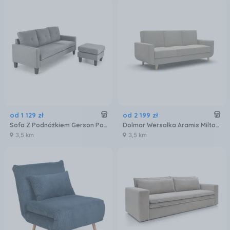
od
1 129
zł
od
2 199
zł
Sofa Z Podnóżkiem Gerson Popielaty Nowoczesny Tradycyjny Salon Pokój Dziecięcy Gabinet 34427
Dolmar Wersalka Aramis Milton 03 Beżowa
3,5 km
3,5 km