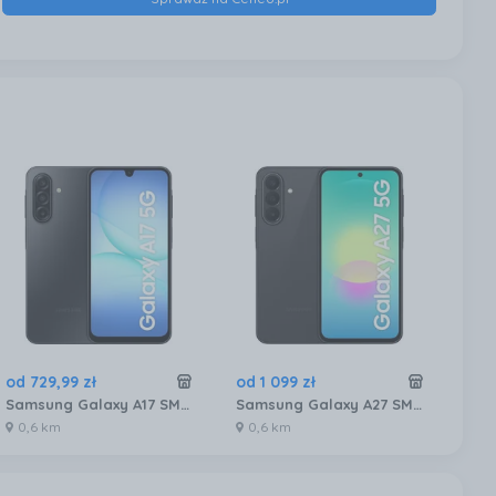
od
729
,
99
zł
od
1 099
zł
od
Samsung Galaxy A17 SM-A176 5G 4/128GB Enterprise Edition Czarny
Samsung Galaxy A27 SM-A276 6/128GB Czarny
0,6 km
0,6 km
0,