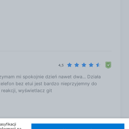
4,5
rzymam mi spokojnie dzień nawet dwa... Działa
elefon bez etui jest bardzo nieprzyjemny do
reakcji, wyświetlacz git
syfikacji
nformacji na