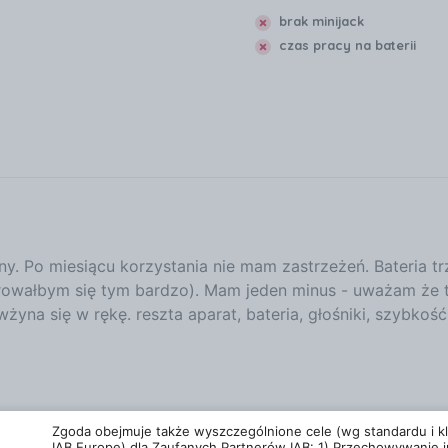
brak minijack
czas pracy na baterii
tny. Po miesiącu korzystania nie mam zastrzeżeń. Bateria t
erowałbym się tym bardzo). Mam jeden minus - uważam że t
na się w rękę. reszta aparat, bateria, głośniki, szybkość 
Zgoda obejmuje także wyszczególnione cele (wg standardu i kla
IAB Europe) dla Zaufanych Partnerów IAB: 1) Przechowywanie i