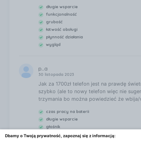
długie wsparcie
funkcjonalność
grubość
łatwość obsługi
płynność działania
wygląd
p...a
30 listopada 2023
Jak za 1700zł telefon jest na prawdę świe
szybko (ale to nowy telefon więc nie sug
trzymania bo można powiedzieć że wbija/wży
czas pracy na baterii
długie wsparcie
głośnik
łatwość obsługi
Dbamy o Twoją prywatność, zapoznaj się z informacją: