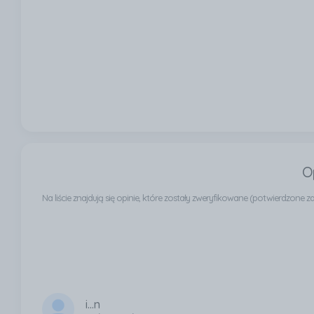
O
Na liście znajdują się opinie, które zostały zweryfikowane (potwierdzon
i...n