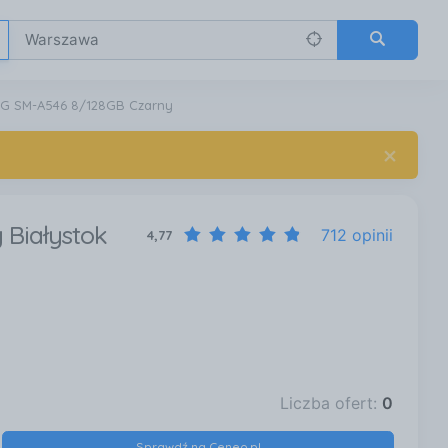
5G SM-A546 8/128GB Czarny
×
Białystok
712 opinii
4,77
Liczba ofert:
0
Sprawdź na Ceneo.pl