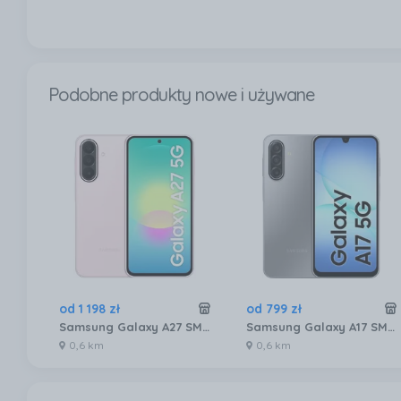
Podobne produkty nowe i używane
od
1 198
zł
od
799
zł
Samsung Galaxy A27 SM-A276 6/128GB Jasnoróżowy
Samsung Galaxy A17 SM-A176 4/256GB Szary
0,6 km
0,6 km