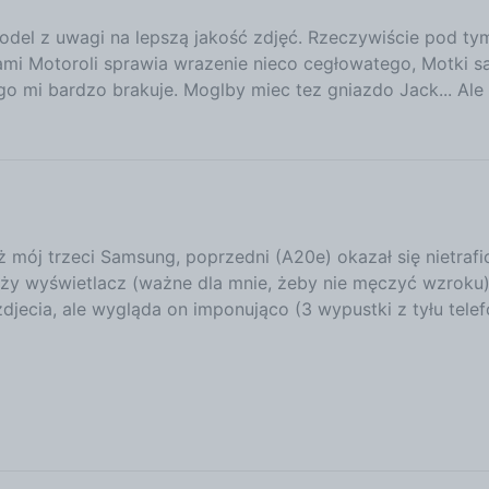
model z uwagi na lepszą jakość zdjęć. Rzeczywiście pod ty
mi Motoroli sprawia wrazenie nieco cegłowatego, Motki sa
go mi bardzo brakuje. Moglby miec tez gniazdo Jack... Ale
ż mój trzeci Samsung, poprzedni (A20e) okazał się nietrafi
duży wyświetlacz (ważne dla mnie, żeby nie męczyć wzroku)
djecia, ale wygląda on imponująco (3 wypustki z tyłu telef