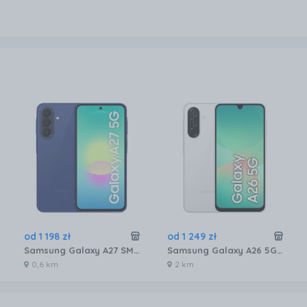
od
1 198
zł
od
1 249
zł
Samsung Galaxy A27 SM-A276 6/128GB Niebieski
Samsung Galaxy A26 5G SM-A266 6/128GB Biały
0,6 km
2 km