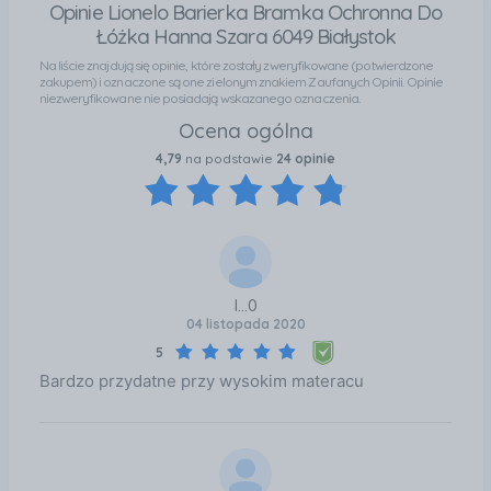
Opinie Lionelo Barierka Bramka Ochronna Do
łóżka Hanna możesz od razu kupić większe łóżko dla
Łóżka Hanna Szara 6049 Białystok
swojego dziecka i zaoszczędzić na wydatkach na
Na liście znajdują się opinie, które zostały zweryfikowane (potwierdzone
mniejsze łóżeczko pośrednie. Barierka jest
zakupem) i oznaczone są one zielonym znakiem Zaufanych Opinii. Opinie
inwestycją na lata! Oszczędność miejsca Dzięki
niezweryfikowane nie posiadają wskazanego oznaczenia.
niewielkim wymiarom barierka może być łatwo
Ocena ogólna
przechowywana - można ją schować pod łóżkiem, w
4,79
na podstawie
24 opinie
szafce lub w dowolnej innej wolnej przestrzeni.
Szczegóły techniczne: Wymiary (długość x
szerokość x wysokość): 150 x 35 x 66 cm materiał:
100 % poliester Zakres dostawy: barierka Pasy
bezpieczeństwa
l...0
04 listopada 2020
5
Bardzo przydatne przy wysokim materacu