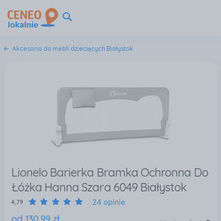
Akcesoria do mebli dziecięcych Białystok
Lionelo Barierka Bramka Ochronna Do
Łóżka Hanna Szara 6049 Białystok
24 opinie
4,79
od
130
,
99
zł