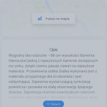
Pokaż na mapie
Opis
Wygodny dla rodziców - 66 cm wysokości Barierka
Hanna jest jedną z najwyższych barierek dostępnych
na rynku, dzięki czemu pasuje nawet na najwyższe
materace. Przewiewna siatka Siatka wykonana jest z
materiału przyjaznego dla środowiska i jest
oddychająca. Zapewnia wystarczającą cyrkulację
powietrza i pozwala na stałą obserwację śpiącego
dziecka. Zapobiega również ewentualnym otarciom
wrażliwej skóry dziecka. Składalny Barierka nie musi
być demontowana za każdym razem, ponieważ
Rozwiń