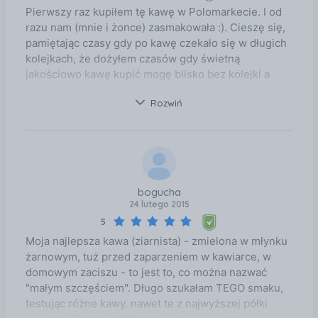
pozostanie świeża i aromatyczna.
Pierwszy raz kupiłem tę kawę w Polomarkecie. I od
razu nam (mnie i żonce) zasmakowała :). Cieszę się,
pamiętając czasy gdy po kawę czekało się w długich
kolejkach, że dożyłem czasów gdy świetną
jakościowo kawę kupić mogę blisko bez kolejki a
nawet dostarczają mi ją do domu. I nie płacę za
Rozwiń
transport! :)
bogucha
24 lutego 2015
5
Moja najlepsza kawa (ziarnista) - zmielona w młynku
żarnowym, tuż przed zaparzeniem w kawiarce, w
domowym zaciszu - to jest to, co można nazwać
"małym szczęściem". Długo szukałam TEGO smaku,
testując różne kawy, nawet te z najwyższej półki