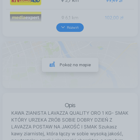
5,7 km
99,49 zł
6,1 km
102,00 zł
Rozwiń
25 km
102,00 zł
40 km
99,49 zł
Pokaż na mapie
41 km
102,00 zł
Opis
KAWA ZIANISTA LAVAZZA QUALITY ORO 1 KG- SMAK
KTÓRY URZEKA ZRÓB SOBIE DOBRY DZIEŃ Z
LAVAZZA POSTAW NA JAKOŚĆ I SMAK Szukasz
kawy ziarnistej, która łączy w sobie wysoką jakość,