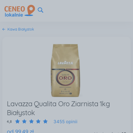
Kawa Białystok
Lavazza Qualita Oro Ziarnista 1kg
Białystok
3455 opinii
4,8
od
99
,
49
zł