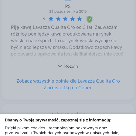
PS
23 października 2013
5
Piję kawę Lavazza Qualita Oro od 3 lat. Zauważam
różnicę pomiędzy kawą produkowaną na rynek
włoski i na eksport. Ta na rynek włoski wydaje się
być nieco lepsza w smaku. Dodatkowo zapach kawy
po otwarciu opakowania jest delikatniejszy (nie czuć
w nim spalenizny, bo jest chyba troszkę słabiej
Rozwiń
palona).
Zobacz wszystkie opinie dla Lavazza Qualita Oro
Ziarnista 1kg na Ceneo
Zobacz także
Dbamy o Twoją prywatność, zapoznaj się z informacją:
Sir William'S Zestaw w czerwonym pudełku 180 szt Białystok
Dzięki plikom cookies i technologiom pokrewnym oraz
przetwarzaniu Twoich danych osobowych w opisanych dalej