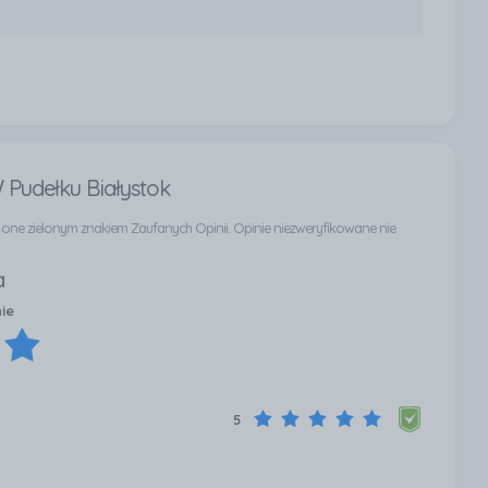
 Pudełku Białystok
ą one zielonym znakiem Zaufanych Opinii. Opinie niezweryfikowane nie
a
nie
5