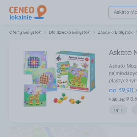
Oferty Białystok
Dla dziecka Białystok
Zabawki Białystok
Askato M
Askato Moza
najmłodszyc
plastycznym
od
39
,
90
0,
Najbliżej:
Opis