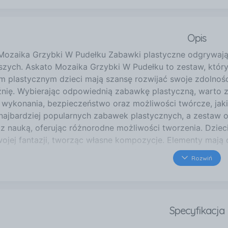
Opis
Mozaika Grzybki W Pudełku Zabawki plastyczne odgrywają
zych. Askato Mozaika Grzybki W Pudełku to zestaw, który n
 plastycznym dzieci mają szansę rozwijać swoje zdolnoś
nię. Wybierając odpowiednią zabawkę plastyczną, warto zw
ł wykonania, bezpieczeństwo oraz możliwości twórcze, jaki
 najbardziej popularnych zabawek plastycznych, a zestaw 
z nauką, oferując różnorodne możliwości tworzenia. Dzie
wojej fantazji, tworząc własne kompozycje. Elementy maj
,3 cm, co sprawia, że są wygodne do trzymania w małych 
Rozwiń
4,5 cm, co jest idealne dla maluchów. Bezpieczeństwo i Ma
le istotne są materiały, z których są one wykonane. Askat
 sztucznego, które jest nietoksyczne i bezpieczne dla dzie
skie normy bezpieczeństwa. Rodzice mogą być spokojni, wi
Specyfikacja
est w pełni przystosowany do ich potrzeb i bezpieczeństwa
 przechowywanie i porządkowanie zabawki. Rozwój Umiejęt