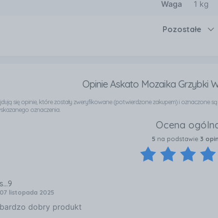
Waga
1 kg
Pozostałe
Opinie Askato Mozaika Grzybki W
najdują się opinie, które zostały zweryfikowane (potwierdzone zakupem) i oznaczone s
wskazanego oznaczenia.
Ocena ogóln
5
na podstawie
3 opi
s...9
07 listopada 2025
bardzo dobry produkt