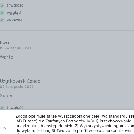
trwałość
wygląd
zabawa
Ewa
15 kwietnia 2020
Warto
Użytkownik Ceneo
02 listopada 2021
Super
trwałość
wygląd
Zgoda obejmuje także wyszczególnione cele (wg standardu i kla
IAB Europe) dla Zaufanych Partnerów IAB: 1) Przechowywanie i
zabawa
urządzeniu lub dostęp do nich; 2) Wykorzystywanie ograniczo
nić,
do wyboru reklam; 3) Tworzenie profili w celu spersonalizowan