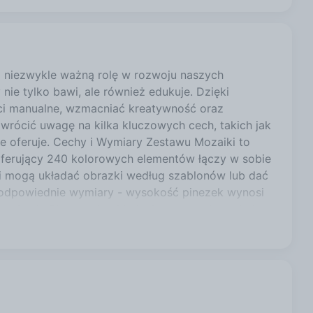
 niezwykle ważną rolę w rozwoju naszych
ie tylko bawi, ale również edukuje. Dzięki
ci manualne, wzmacniać kreatywność oraz
rócić uwagę na kilka kluczowych cech, takich jak
e oferuje. Cechy i Wymiary Zestawu Mozaiki to
oferujący 240 kolorowych elementów łączy w sobie
ci mogą układać obrazki według szablonów lub dać
ą odpowiednie wymiary - wysokość pinezek wynosi
rączkach. Plansza do układania ma wymiary około
teriały Kiedy myślimy o zabawkach dla dzieci,
o Mozaika Grzybki W Pudełku została stworzona z
ci. Posiada certyfikat CE, co oznacza, że spełnia
edząc, że ich pociechy bawią się produktem,
. Zestaw zawiera także woreczek na pinezki, co
ności i Kreatywność Kreatywność to jeden z