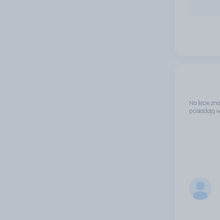
Na liście z
posiadają 