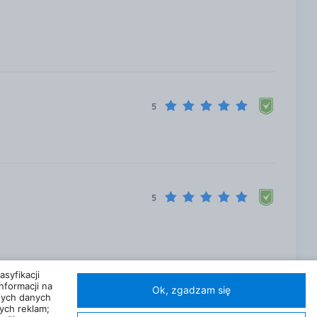
5
5
syfikacji
nformacji na
Ok, zgadzam się
nych danych
ych reklam;