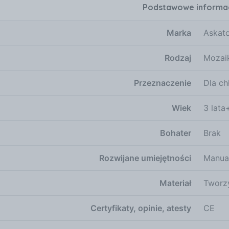
Podstawowe informa
iejszych aspektów rozwoju dziecka. Dzięki zabawkom plas
ności artystyczne oraz wyobraźnię. Ta mozaika pozwala n
Marka
Askat
wać gotowe obrazki lub tworzyć zupełnie nowe wzory. Uło
o rozwija zdolności manualne, ale także sprawia, że dziecko
Rodzaj
Mozai
 obejmuje także książeczkę z przykładami, co stanowi do
roduktu Przed zakupem zabawek plastycznych warto zwró
Przeznaczenie
Dla c
zeznaczony dla dzieci poniżej 3 roku życia, ale należy na
ogą stwarzać ryzyko udławienia. Kluczowe cechy produktu
 wymiary planszy: 24,5 x 24,5 cm, materiał: nietoksyczne 
Wiek
3 lata
ci poniżej 3 roku życia, waga: 1 kg, dodatkowe akcesoria: 
różnorodnym możliwościom twórczym oraz bezpieczeństwu
Bohater
Brak
adości i cennych doświadczeń podczas zabawy.
Rozwijane umiejętności
Manua
Materiał
Tworz
Certyfikaty, opinie, atesty
CE