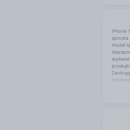
iPhone 
sprosta
model ł
niezapo
wyświet
przekątn
Zaokrąg
zapewni
nitów (
Technol
respons
operacyj
prywatn
operacy
wymagaj