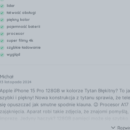
lidar
łatwość obsługi
piękny kolor
pojemność baterii
procesor
super filmy 4k
szybkie ładowanie
wygląd
Michał
13 listopada 2024
Apple iPhone 15 Pro 128GB w kolorze Tytan Błękitny? To 
szybki i piękny! Nowa konstrukcja z tytanu sprawia, że tele
się opuszczać jak smutne spodnie klauna. 😉 Procesor A17
zająknięcia. Aparat robi takie zdjęcia, że znajomi pomyślą
imprezę. Jedyny haczyk? 128GB pamięci może się szybko zap
jakości kinowej swojemu kotu. Podsumowując: świetny tele
Rozwi