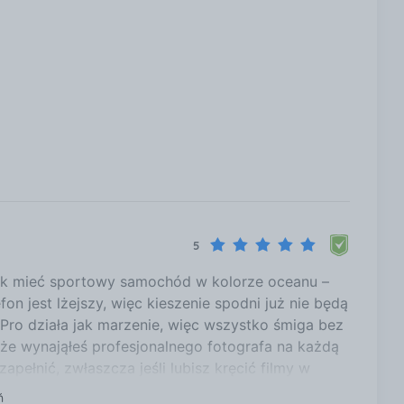
5
jak mieć sportowy samochód w kolorze oceanu –
fon jest lżejszy, więc kieszenie spodni już nie będą
 Pro działa jak marzenie, więc wszystko śmiga bez
, że wynająłeś profesjonalnego fotografa na każdą
ełnić, zwłaszcza jeśli lubisz kręcić filmy w
fon, ale jeśli jesteś cyfrowym chomikiem, rozważ
ń