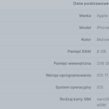
Dane podstawowe
otograficzny, ale także wiele innych zalet, które uczynią
zy w Klasie System Kamer w iPhone 15 Pro MAX System Pr
Marka
Apple
la miłośników fotografii. Główny aparat 48 MP z przysłoną 
cus Pixels gwarantuje doskonałe zdjęcia. Ultraszerokokąt
Model
iPhone
ktywy 2x i 5x o rozdzielczości 12 MP pozwalają na eksplor
lnemu 25x zoomowi cyfrowemu możesz uchwycić nawet naj
Kolor
Beżow
awansowane funkcje, takie jak Deep Fusion i inteligentny 
 warunkach oświetleniowych. Czujniki i lokalizacja w n
zaawansowanych czujników, takich jak Face ID, skaner LiD
Pamięć RAM
8 GB
znym, akcelerometr dużych przyspieszeń, czujnik zbliżeni
znego. Dzięki precyzyjnemu GPS o podwójnej częstotliwośc
Pamięć wewnętrzna
256 G
wi cyfrowemu, Wi-Fi, łączności komórkowej oraz mikrolok
czność i precyzyjne określanie lokalizacji. Bateria i Ład
Wersja oprogramowania
iOS 17
ony jest w wydajną baterię litowo-jonową, która zapewni
ż do 23 godzin, a odtwarzanie wideo przesyłanego strumie
System operacyjny
iOS
, iPhone 15 Pro MAX może działać nawet przez 75 godzin n
ługuje ładowanie bezprzewodowe MagSafe z mocą do 15 W
Rodzaj karty SIM
nanoS
ności podłączania kabla. Dla użytkowników preferującyc
eSIM