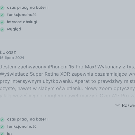
czas pracy na baterii
funkcjonalność
łatwość obsługi
wygląd
Łukasz
16 lipca 2024
Jestem zachwycony iPhonem 15 Pro Max! Wykonany z tytanu, 
Wyświetlacz Super Retina XDR zapewnia oszałamiające wraż
przy intensywnym użytkowaniu. Aparat to prawdziwy mistrz f
czyste, nawet w słabym oświetleniu. Nowy zoom optyczny
jakiej wcześniej nie mogłem nawet marzyć. Czip A17 Pro 
wszystkie aplikacje działają płynnie i bez lagów. iPhone 1
Rozwi
oczekiwania. Jest to zdecydowanie najlepszy telefon, jak
kto szuka smartfona premium o najwyższych parametrach 
czas pracy na baterii
funkcjonalność
ios