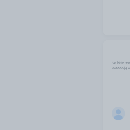
Na liście z
posiadają 