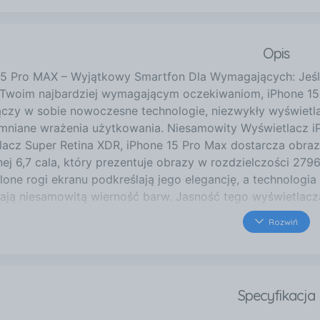
Opis
15 Pro MAX – Wyjątkowy Smartfon Dla Wymagających: Jeśli 
 Twoim najbardziej wymagającym oczekiwaniom, iPhone 15
ączy w sobie nowoczesne technologie, niezwykły wyświetl
mniane wrażenia użytkowania. Niesamowity Wyświetlacz
lacz Super Retina XDR, iPhone 15 Pro Max dostarcza obraz
ej 6,7 cala, który prezentuje obrazy w rozdzielczości 2796 
lone rogi ekranu podkreślają jego elegancję, a technologi
ają niesamowitą wierność barw. Jasność tego wyświetlacz
typowo), z możliwością osiągnięcia aż 1600 nitów w trybie
Rozwiń
ogia ProMotion dostosowuje częstotliwość odświeżania do
ywność. System operacyjny iPhona 15 Pro MAX iPhone 15 
nym iOS 17, który jest nie tylko niezwykle funkcjonalny, a
ości użytkowników, co czyni go jednym z najbezpieczniejs
Specyfikacja
jnych na świecie. iPhone 15 Pro MAX to zdecydowanie flag
ących użytkowników, oferując nie tylko doskonałą jakość 