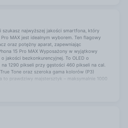
szukasz najwyższej jakości smartfona, który
 Pro MAX jest idealnym wyborem. Ten flagowy
acz oraz potężny aparat, zapewniając
 iPhona 15 Pro MAX Wyposażony w wyjątkowy
 o jakości bezkonkurencyjnej. To OLED o
na 1290 pikseli przy gęstości 460 pikseli na cal.
a True Tone oraz szeroka gama kolorów (P3)
a to prawdziwy majstersztyk – maksymalnie 1000
 HDR i 2000 nitów na zewnątrz w jasnym słońcu.
 120 Hz, co zapewnia niesamowitą płynność i
Pro MAX działa na najnowszym systemie
le także zaprojektowany z myślą o ochronie
zych i najbardziej osobistych mobilnych systemów
owy model, który spełnia oczekiwania najbardziej
wyświetlania, potężne osiągi i zaawansowany