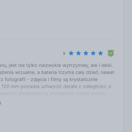
5
jest nie tylko niezwykle wytrzymały, ale i lekki.
enia wizualne, a bateria trzyma cały dzień, nawet
otografii - zdjęcia i filmy są krystalicznie
 120 mm pozwala uchwycić detale z odległości, o
zapewnia błyskawiczną wydajność, dzięki czemu
5 Pro Max to smartfon, który spełnia wszystkie moje
ń
i kiedykolwiek miałem! Polecam ten model każdemu,
i bezkompromisowej jakości.