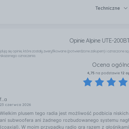
Techniczne
Opinie Alpine UTE-200BT
najdują się opinie, które zostały zweryfikowane (potwierdzone zakupem) i oznaczone s
wskazanego oznaczenia.
Ocena ogóln
4,75
na podstawie
12 op
f...a
23 czerwca 2026
Wielkim plusem tego radia jest możliwość podbicia niskich
ani subwoofera ani żadnego rozbudowanego systemu nagło
(coaxial). W moim przypadku radio gra razem z głośnikami F