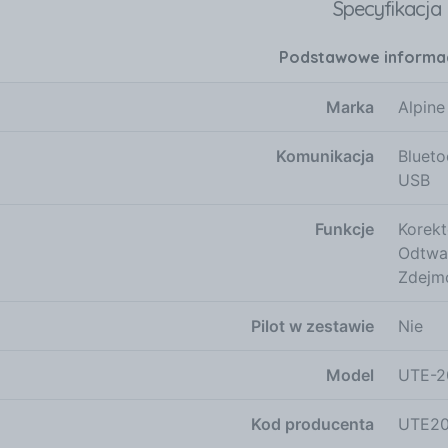
Specyfikacja
ą tytułu, artysty, nazwy albumu, itp.
Podstawowe informa
Marka
Alpine
Komunikacja
Blueto
USB
Funkcje
Korekt
Odtwar
Zdejm
Pilot w zestawie
Nie
Model
UTE-2
Kod producenta
UTE2