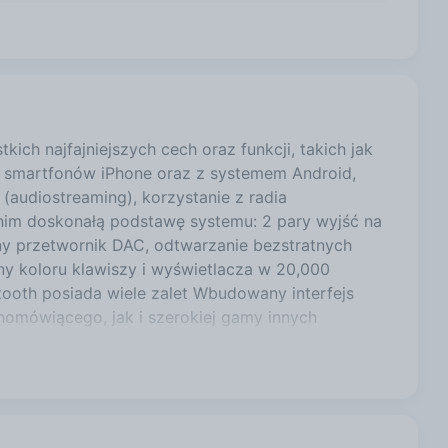
459,99 zł
kal 3 ul.
599,00 zł
ch najfajniejszych cech oraz funkcji, takich jak
a smartfonów iPhone oraz z systemem Android,
audiostreaming), korzystanie z radia
459,99 zł
 nim doskonałą podstawę systemu: 2 pary wyjść na
 przetwornik DAC, odtwarzanie bezstratnych
y koloru klawiszy i wyświetlacza w 20,000
459,99 zł
tooth posiada wiele zalet Wbudowany interfejs
śnomówiącego, jak i szerokiej gamy innych
zełączanie połączeń przychodzących,
459,99 zł
nie znakowe, jaki i łatwiejsze wyszukiwanie
iPodów i iPhone'ów UTE-200BT zapewnia wysoką
nością twojego iPoda i iPhone'a. Wraz z najwyższą
ść błyskawicznego wyszukiwania plików muzycznych