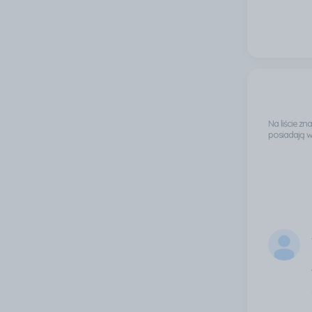
Na liście z
posiadają 