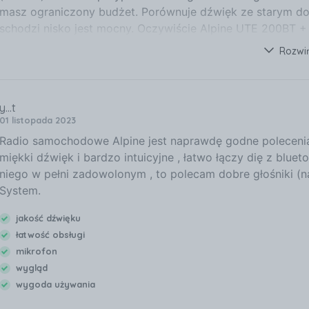
masz ograniczony budżet. Porównuje dźwięk ze starym 
schodzi nisko jest mocny. Oczywiście Alpine UTE 200BT +
Yamahy serii A ale dają efekt akceptowalny.
Rozwi
y...t
01 listopada 2023
Radio samochodowe Alpine jest naprawdę godne polecenia,
miękki dźwięk i bardzo intuicyjne , łatwo łączy dię z blue
niego w pełni zadowolonym , to polecam dobre głośniki (n
System.
jakość dźwięku
łatwość obsługi
mikrofon
wygląd
wygoda używania