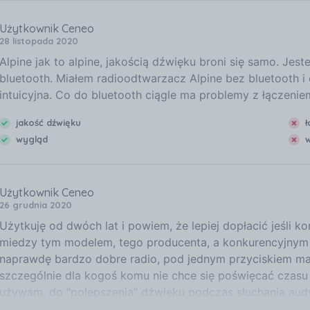
Użytkownik Ceneo
28 listopada 2020
Alpine jak to alpine, jakością dźwięku broni się samo. Je
bluetooth. Miałem radioodtwarzacz Alpine bez bluetooth i 
intuicyjna. Co do bluetooth ciągle ma problemy z łączenie
jakość dźwięku
ł
wygląd
w
Użytkownik Ceneo
26 grudnia 2020
Użytkuję od dwóch lat i powiem, że lepiej dopłacić jeśli kon
miedzy tym modelem, tego producenta, a konkurencyjnym w
naprawdę bardzo dobre radio, pod jednym przyciskiem mam
szczególnie dla kogoś komu nie chce się poświęcać czasu 
używam, do "polepszenia" dźwięku podczas słuchania audyc
oczywiście jeśli zadbamy o dobrą jakość, najlepiej w formac