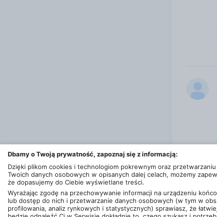
Dbamy o Twoją prywatność, zapoznaj się z informacją:
Dzięki plikom cookies i technologiom pokrewnym oraz przetwarzaniu
Twoich danych osobowych w opisanych dalej celach, możemy zapew
że dopasujemy do Ciebie wyświetlane treści.
Wyrażając zgodę na przechowywanie informacji na urządzeniu koń
lub dostęp do nich i przetwarzanie danych osobowych (w tym w obs
profilowania, analiz rynkowych i statystycznych) sprawiasz, że łatwie
© 2013 - 2026
Ceneo.pl sp. z o.o.
będzie odnaleźć Ci w Serwisie dokładnie to, czego szukasz i potrzeb