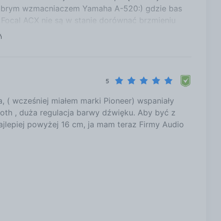
dobrym wzmacniaczem Yamaha A-520:) gdzie bas
 Focal ACX nie są w stanie dorównać brzmieniu
ń
5
 ( wcześniej miałem marki Pioneer) wspaniały
tooth , duża regulacja barwy dźwięku. Aby być z
ajlepiej powyżej 16 cm, ja mam teraz Firmy Audio