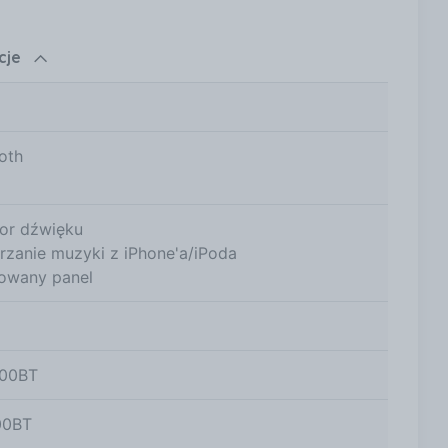
cje
oth
or dźwięku
zanie muzyki z iPhone'a/iPoda
owany panel
00BT
00BT