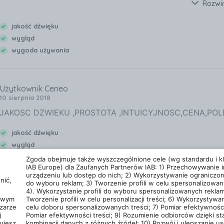
Rozwi
odtwarzacza płyt. Bluetooth - Sparowanie telefonu pod radio
gdy chcemy podłączyć więcej niż jeden. Jednak gdy Rad
jakość dźwięku
dogaduje się świetnie. Muzyka gra na poziomie audycji ra
wygląd
radia. Poprzednio miałem Piooner z podobnym mikrofonem i
wygoda używania
łatwiej o obsługę całego radia.
Użytkownik Ceneo
10 sierpnia 2018
JAKOSC DZWIEKU ,PROSTOTA ,INTUICYJNOSC,CENA,PO
jakość dźwięku
wygląd
wygoda używania
Zgoda obejmuje także wyszczególnione cele (wg standardu i kla
IAB Europe) dla Zaufanych Partnerów IAB: 1) Przechowywanie i
urządzeniu lub dostęp do nich; 2) Wykorzystywanie ograniczo
Zobacz wszystkie opinie dla Alpin
nić,
do wyboru reklam; 3) Tworzenie profili w celu spersonalizowan
4). Wykorzystanie profili do wyboru spersonalizowanych reklam
cowym
Tworzenie profili w celu personalizacji treści; 6) Wykorzystywan
zarze
celu doboru spersonalizowanych treści; 7) Pomiar efektywności
j
Pomiar efektywności treści; 9) Rozumienie odbiorców dzięki st
Polityka prywatności
Liczba użytkowników (DS
ujesz.
kombinacji danych z różnych źródeł; 10) Rozwój i ulepszanie usł