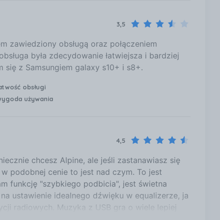
3,5
stem zawiedziony obsługą oraz połączeniem
obsługa była zdecydowanie łatwiejsza i bardziej
m się z Samsungiem galaxy s10+ i s8+.
atwość obsługi
ygoda używania
4,5
iecznie chcesz Alpine, ale jeśli zastanawiasz się
 podobnej cenie to jest nad czym. To jest
 funkcję "szybkiego podbicia", jest świetna
na ustawienie idealnego dźwięku w equalizerze, ja
ji radiowych. Muzyka z USB gra o wiele lepiej
ie .flac :-) Dzięki temu wcale nie brakuje mi