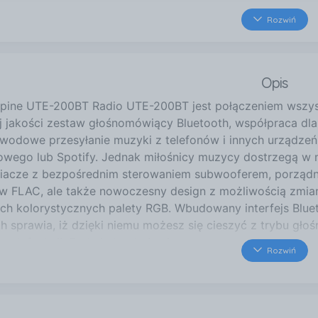
4,8 km
Rozwiń
Wrocławska 20
Białystok
5,7 km
Opis
Centrum Handlowe Auchan lo
Produkcyjna 84
lpine UTE-200BT Radio UTE-200BT jest połączeniem wszystki
Białystok
j jakości zestaw głośnomówiący Bluetooth, współpraca dl
5,7 km
wodowe przesyłanie muzyki z telefonów i innych urządzeń (
Produkcyjna 84
towego lub Spotify. Jednak miłośnicy muzycy dostrzegą w
Białystok
acze z bezpośrednim sterowaniem subwooferem, porządny
6,1 km
w FLAC, ale także nowoczesny design z możliwością zmian
Narodowych Sił Zbrojnych
ach kolorystycznych palety RGB. Wbudowany interfejs Blue
Białystok
h sprawia, iż dzięki niemu możesz się cieszyć z trybu gło
25 km
nych funkcji. Funkcje te obejmują: wstrzymywanie oraz pr
Rozwiń
Główna 53a
yczną aktualizację książki adresowej oraz łatwe wyszukiwa
Łapy
oraz odtwarzanie. Korzystanie z pełnej funkcjonalności 
ć połączenia USB pozwalającą cieszyć się pełną funkcjonal
ą dźwięku i prostotą obsługi, dostajesz również możliwo