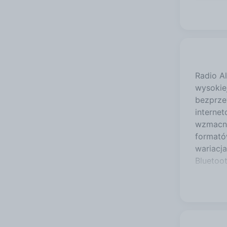
Radio A
wysokie
bezprze
interne
wzmacni
formató
wariacj
Bluetoot
użytecz
automat
muzyki 
prędkoś
jakości