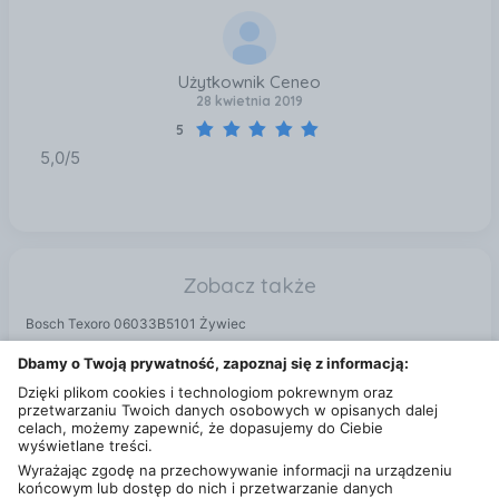
Użytkownik Ceneo
28 kwietnia 2019
5
5,0/5
Zobacz także
Bosch Texoro 06033B5101 Żywiec
Makita HP1631K Żywiec
Dbamy o Twoją prywatność, zapoznaj się z informacją:
Fieldmann FDS 10102-A Żywiec
Dzięki plikom cookies i technologiom pokrewnym oraz
przetwarzaniu Twoich danych osobowych w opisanych dalej
celach, możemy zapewnić, że dopasujemy do Ciebie
wyświetlane treści.
Wyrażając zgodę na przechowywanie informacji na urządzeniu
końcowym lub dostęp do nich i przetwarzanie danych