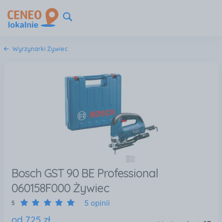
Wyrzynarki Żywiec
Bosch GST 90 BE Professional
060158F000 Żywiec
5 opinii
5
od
725
zł