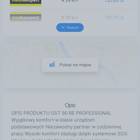
24 km
725,00 zł
28 km
725,00 zł
Rozwiń
31 km
725,00 zł
31 km
725,00 zł
Pokaż na mapie
31 km
725,00 zł
Opis
OPIS PRODUKTU GST 90 BE PROFESSIONAL
Wyjątkowy komfort w klasie urządzeń
podstawowych Niezawodny partner w codziennej
pracy Wysoki komfort obsługi dzięki systemowi SDS: