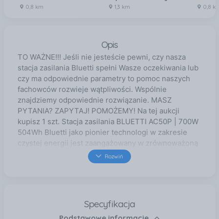
0,8 km
1,3 km
0,8 k
Opis
TO WAŻNE!!! Jeśli nie jesteście pewni, czy nasza
stacja zasilania Bluetti spełni Wasze oczekiwania lub
czy ma odpowiednie parametry to pomoc naszych
fachowców rozwieje wątpliwości. Wspólnie
znajdziemy odpowiednie rozwiązanie. MASZ
PYTANIA? ZAPYTAJ! POMOŻEMY! Na tej aukcji
kupisz 1 szt. Stacja zasilania BLUETTI AC50P | 700W
504Wh Bluetti jako pionier technologi w zakresie
czystej energii jest zaangażowany w zrównoważoną
przyszłość, dostarczając rozwiązania do
Rozwiń
przechowywania zielonej energii zarówno w
pomieszczeniach jak i na zewnątrz. Naszą misją jest
aby każdy człowiek miał dostęp do czystej i
niezależnej energii, w postaci produktów
Specyfikacja
magazynowania energii oraz produkujących ją
Podstawowe informacje
mobilnych paneli fotowoltaicznych. Stacje zasilania