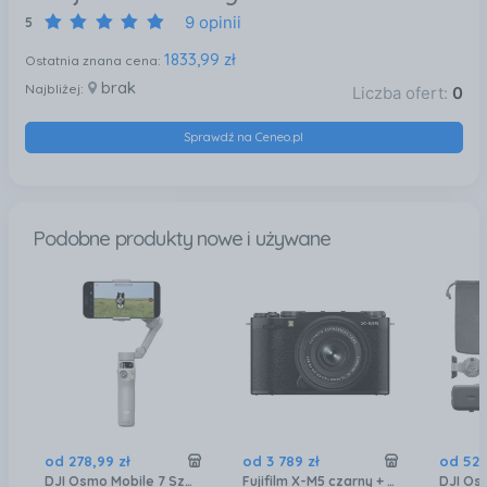
9 opinii
5
1833,99 zł
Ostatnia znana cena:
brak
Najbliżej:
Liczba ofert:
0
Sprawdź na Ceneo.pl
Podobne produkty nowe i używane
od
278
,
99
zł
od
3 789
zł
od
52
DJI Osmo Mobile 7 Szary
Fujifilm X-M5 czarny + XC 15-45mm f/3.5-5.6 OIS PZ
DJI Os