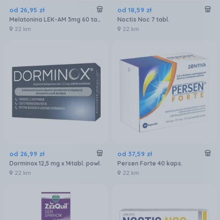
od
26
,
95
zł
od
18
,
59
zł
Melatonina LEK-AM 3mg 60 tabletek
Noctis Noc 7 tabl.
22 km
22 km
od
26
,
99
zł
od
37
,
59
zł
Dorminox 12,5 mg x 14tabl. powl.
Persen Forte 40 kaps.
22 km
22 km