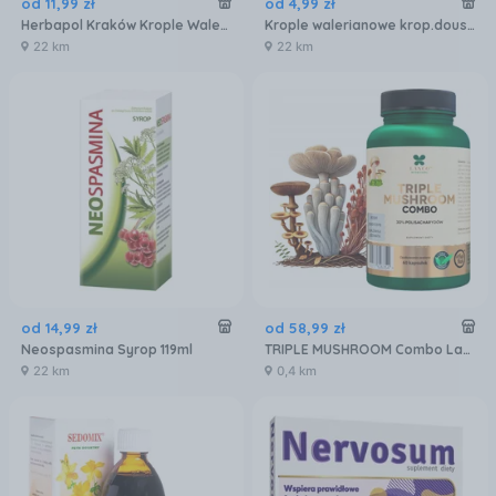
od
11
,
99
zł
od
4
,
99
zł
Herbapol Kraków Krople Walerianowe 100 ml
Krople walerianowe krop.doustne 35 g
22 km
22 km
od
14
,
99
zł
od
58
,
99
zł
Neospasmina Syrop 119ml
TRIPLE MUSHROOM Combo Lanco - Moc trzech grzybów Lions Mane, Reishi oraz Kordyceps - 60 kapsułek
22 km
0,4 km