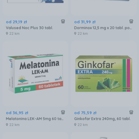
od
29
,
19
zł
od
31
,
99
zł
Valused Noc Plus 30 tabl.
Dorminox 12,5 mg x 20 tabl. powl.
22 km
22 km
od
36
,
95
zł
od
75
,
59
zł
Melatonina LEK-AM 5mg 60 tabletek
Ginkofar Extra 240mg, 60 tabl.
22 km
22 km