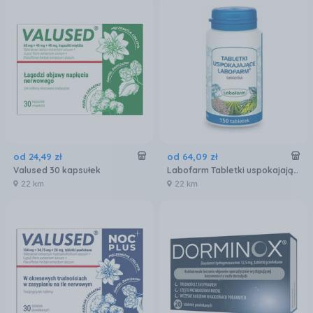
od
24
,
49
zł
od
64
,
09
zł
Valused 30 kapsułek
Labofarm Tabletki uspokajające 150sz.
22 km
22 km