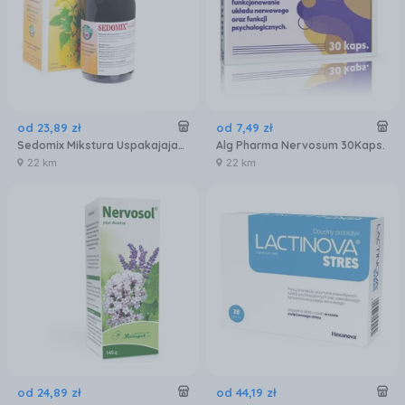
od
23
,
89
zł
od
7
,
49
zł
Sedomix Mikstura Uspakajajaca Plyn 125G
Alg Pharma Nervosum 30Kaps.
22 km
22 km
od
24
,
89
zł
od
44
,
19
zł