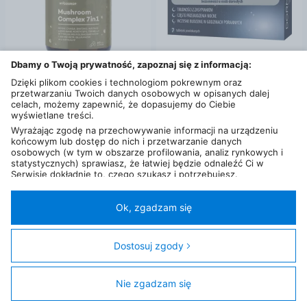
Dbamy o Twoją prywatność, zapoznaj się z informacją:
Dzięki plikom cookies i technologiom pokrewnym oraz
od
44
,
99
zł
od
19
,
99
zł
przetwarzaniu Twoich danych osobowych w opisanych dalej
Aura Herbals Mycodrop Mushroom Complex 7W1 60Kaps.
Dorminox 12,5 mg x 7tabl. powl.
celach, możemy zapewnić, że dopasujemy do Ciebie
35 km
22 km
wyświetlane treści.
Wyrażając zgodę na przechowywanie informacji na urządzeniu
końcowym lub dostęp do nich i przetwarzanie danych
osobowych (w tym w obszarze profilowania, analiz rynkowych i
statystycznych) sprawiasz, że łatwiej będzie odnaleźć Ci w
Serwisie dokładnie to, czego szukasz i potrzebujesz.
Administratorem Twoich danych osobowych będzie Ceneo.pl sp.
z o.o., a w niektórych przypadkach (np. identyfikator
internetowy, dane przeglądania)
nasi partnerzy (129 partnerów)
,
Ok, zgadzam się
w tym tzw.
“Zaufani Partnerzy IAB” (125 partnerów).
Twoja zgoda jest dobrowolna i obejmuje przetwarzanie danych
osobowych w celach: prezentowania spersonalizowanych treści i
Dostosuj zgody
reklam oraz ich pomiaru, tworzenia statystyk, poprawy
funkcjonalności strony, ułatwienia korzystania z naszych stron.
Nie zgadzam się
od
26
,
99
zł
od
11
,
61
zł
Filtry
Zgoda obejmuje także wyszczególnione cele (wg standardu i
klasyfikacji IAB Europe) dla Zaufanych Partnerów IAB: 1)
Melatonina LEK-AM 1mg 90 tabletek
Labofarm Tabletki uspokajające 20 tab