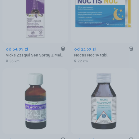
od
54
,
99
zł
od
23
,
39
zł
Vicks Zzzquil Sen Spray Z Melatoniną 30Ml
Noctis Noc 14 tabl.
35 km
22 km