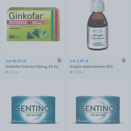
od
42
,
29
zł
od
3
,
39
zł
Ginkofar Intense 120mg, 60 tabl.
Krople Walerianowe 35G
22 km
22 km