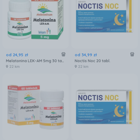
od
24
,
95
zł
od
34
,
99
zł
Melatonina LEK-AM 5mg 30 tabl.
Noctis Noc 20 tabl.
22 km
22 km