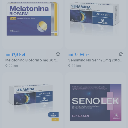
od
17
,
59
zł
od
34
,
99
zł
Melatonina Biofarm 5 mg 30 tabl.
Senamina Na Sen 12,5mg 20tabl.
22 km
22 km