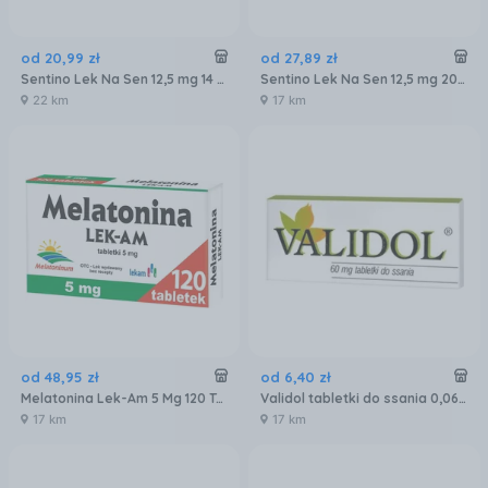
od
20
,
99
zł
od
27
,
89
zł
Sentino Lek Na Sen 12,5 mg 14 tab.
Sentino Lek Na Sen 12,5 mg 20tabl.
22 km
17 km
od
48
,
95
zł
od
6
,
40
zł
Melatonina Lek-Am 5 Mg 120 Tabl
Validol tabletki do ssania 0,06g 10 tabletek
17 km
17 km