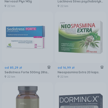
Nervosol Płyn 145g
Lactinova Stres psychobiotyk, 28 kaps.
22 km
22 km
od
85
,
29
zł
od
16
,
99
zł
Sedistress Forte 500mg 28tabl.
Neospasmina Extra 20 kaps.
22 km
22 km