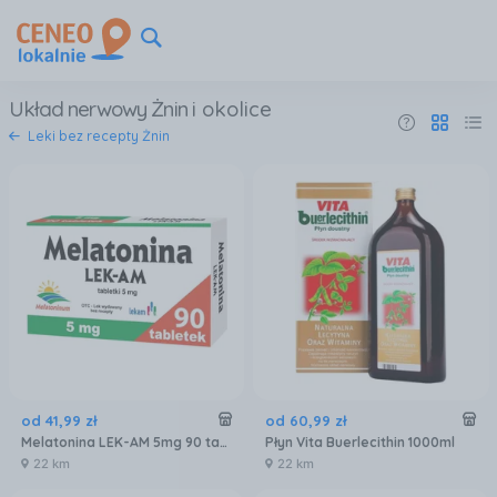
Układ nerwowy Żnin
i okolice
Leki bez recepty Żnin
od
41
,
99
zł
od
60
,
99
zł
Melatonina LEK-AM 5mg 90 tabletek
Płyn Vita Buerlecithin 1000ml
22 km
22 km