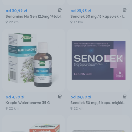
od
30
,
99
zł
od
23
,
95
zł
Senamina Na Sen 12,5mg 14tabl.
Senolek 50 mg, 16 kapsułek - lek na sen
22 km
17 km
od
4
,
99
zł
od
24
,
89
zł
Krople Walerianowe 35 G
Senolek 50 mg, 8 kaps. miękkich
22 km
22 km