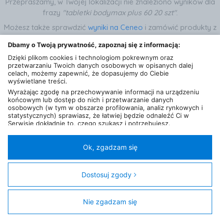
Przepraszamy, w Twojej lokalizacji nie znaleziono wyników dla
frazy
"tabletki bodymax plus 60 20 szt"
.
Możesz także sprawdzić
wyniki na Ceneo
i zamówić produkty z
dostawą do Twojego domu.
Dbamy o Twoją prywatność, zapoznaj się z informacją:
Dzięki plikom cookies i technologiom pokrewnym oraz
Wróć na stronę główną
przetwarzaniu Twoich danych osobowych w opisanych dalej
celach, możemy zapewnić, że dopasujemy do Ciebie
wyświetlane treści.
Wyrażając zgodę na przechowywanie informacji na urządzeniu
końcowym lub dostęp do nich i przetwarzanie danych
osobowych (w tym w obszarze profilowania, analiz rynkowych i
statystycznych) sprawiasz, że łatwiej będzie odnaleźć Ci w
Serwisie dokładnie to, czego szukasz i potrzebujesz.
Administratorem Twoich danych osobowych będzie Ceneo.pl sp.
z o.o., a w niektórych przypadkach (np. identyfikator
internetowy, dane przeglądania)
nasi partnerzy (129 partnerów)
,
Ok, zgadzam się
w tym tzw.
“Zaufani Partnerzy IAB” (125 partnerów).
Polityka prywatności
Liczba użytkowników (DSA)
Kontakt
Kategorie
Miasta
Sklepy
FAQ
Regulamin
Twoja zgoda jest dobrowolna i obejmuje przetwarzanie danych
osobowych w celach: prezentowania spersonalizowanych treści i
Dostosuj zgody
© 2013 - 2026
Ceneo.pl sp. z o.o.
reklam oraz ich pomiaru, tworzenia statystyk, poprawy
funkcjonalności strony, ułatwienia korzystania z naszych stron.
Ta strona jest chroniona przez reCAPTCHA i obowiązują ją
Warunki korzystania z
Nie zgadzam się
Zgoda obejmuje także wyszczególnione cele (wg standardu i
usługi
or
Polityka prywatności
Google.
klasyfikacji IAB Europe) dla Zaufanych Partnerów IAB: 1)