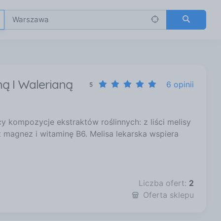
ą I Walerianą
6 opinii
5
 kompozycje ekstraktów roślinnych: z liści melisy
z magnez i witaminę B6. Melisa lekarska wspiera
Liczba ofert:
2
Oferta sklepu