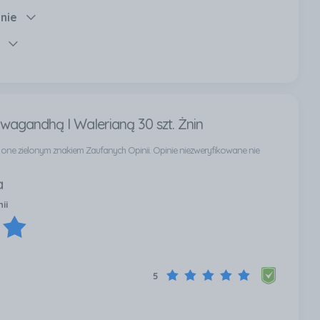
anie
wagandhą I Walerianą 30 szt. Żnin
ą one zielonym znakiem Zaufanych Opinii. Opinie niezweryfikowane nie
a
ii
5