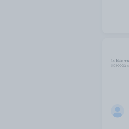
Na liście z
posiadają 