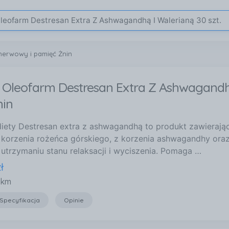
nerwowy i pamięć Żnin
i Oleofarm Destresan Extra Z Ashwagandh
nin
iety Destresan extra z ashwagandhą to produkt zawierający
 z korzenia rożeńca górskiego, z korzenia ashwagandhy ora
utrzymaniu stanu relaksacji i wyciszenia. Pomaga …
ł
 km
Specyfikacja
Opinie