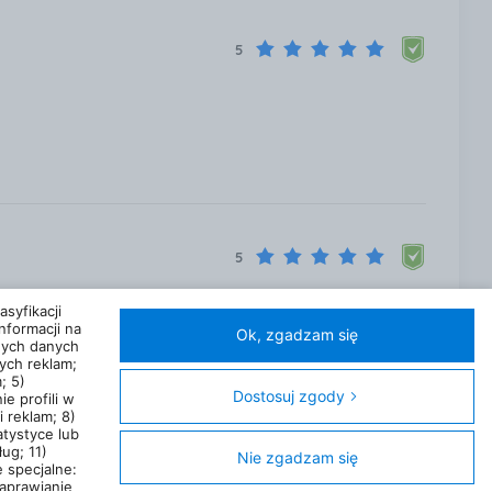
5
5
syfikacji
nformacji na
Ok, zgadzam się
nych danych
ra Z Ashwagandhą I Walerianą 30 szt. na Ceneo
ych reklam;
; 5)
Dostosuj zgody
ie profili w
 reklam; 8)
atystyce lub
A)
Kontakt
Kategorie
Miasta
Sklepy
FAQ
Regulamin
ug; 11)
Nie zgadzam się
 specjalne:
aprawianie