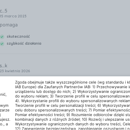
c...5
15 marca 2023
pomaga
skuteczność
szybkość działania
s...k
23 kwietnia 2026
Ok
Zgoda obejmuje także wyszczególnione cele (wg standardu i kla
IAB Europe) dla Zaufanych Partnerów IAB: 1) Przechowywanie i
urządzeniu lub dostęp do nich; 2) Wykorzystywanie ograniczo
acz wszystkie opinie dla Kapsułki Oleofarm Destresan Ext
nić,
do wyboru reklam; 3) Tworzenie profili w celu spersonalizowan
4). Wykorzystanie profili do wyboru spersonalizowanych reklam
cowym
Tworzenie profili w celu personalizacji treści; 6) Wykorzystywan
zarze
celu doboru spersonalizowanych treści; 7) Pomiar efektywności
j
Pomiar efektywności treści; 9) Rozumienie odbiorców dzięki st
Polityka prywatności
Liczba użytkowników (DS
ujesz.
kombinacji danych z różnych źródeł; 10) Rozwój i ulepszanie usł
stania z usługi
or
Polityka prywatności
Google.
o., a
Wykorzystywanie ograniczonych danych do wyboru treści, Cele
12) Zapewnienie bezpieczeństwa, zapobieganie oszustwom i n