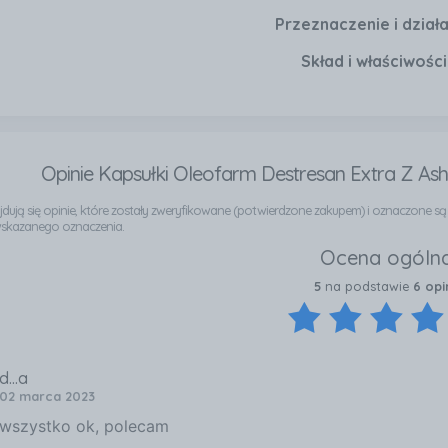
Przeznaczenie i dział
Skład i właściwości
Opinie Kapsułki Oleofarm Destresan Extra Z Ash
najdują się opinie, które zostały zweryfikowane (potwierdzone zakupem) i oznaczone s
wskazanego oznaczenia.
Ocena ogóln
5
na podstawie
6 opin
d...a
02 marca 2023
wszystko ok, polecam