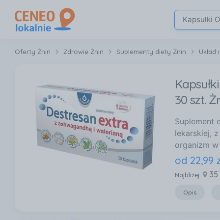
Oferty Żnin
Zdrowie Żnin
Suplementy diety Żnin
Układ 
Kapsułk
30 szt. Ż
Suplement d
lekarskiej,
organizm w 
od
22
,
99
z
35
Najbliżej:
Opis