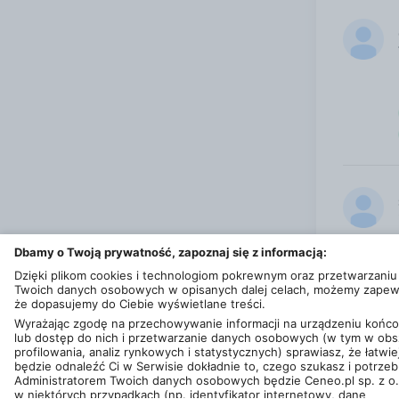
Dbamy o Twoją prywatność, zapoznaj się z informacją:
Dzięki plikom cookies i technologiom pokrewnym oraz przetwarzaniu
Zob
Twoich danych osobowych w opisanych dalej celach, możemy zapew
że dopasujemy do Ciebie wyświetlane treści.
Wyrażając zgodę na przechowywanie informacji na urządzeniu koń
lub dostęp do nich i przetwarzanie danych osobowych (w tym w obs
profilowania, analiz rynkowych i statystycznych) sprawiasz, że łatwie
© 2013 - 2026
Ceneo.pl sp. z o.o.
będzie odnaleźć Ci w Serwisie dokładnie to, czego szukasz i potrzeb
Ta strona jest chroniona przez reCAPTCHA i obowiązują ją
Warunki korzy
Administratorem Twoich danych osobowych będzie Ceneo.pl sp. z o.
w niektórych przypadkach (np. identyfikator internetowy, dane