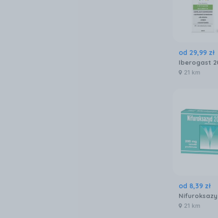
od
29
,
99
zł
Iberogast 2
21 km
od
8
,
39
zł
21 km