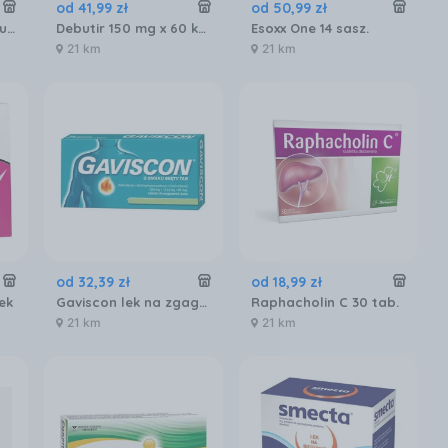
od
41
,
99
zł
od
50
,
99
zł
Kreon Travix 50 kapsułek
Debutir 150 mg x 60 kaps.
Esoxx One 14 sasz.
21 km
21 km
od
32
,
39
zł
od
18
,
99
zł
ek
Gaviscon lek na zgagę refluks tabletki 48 szt smak miętowy
Raphacholin C 30 tab.
21 km
21 km