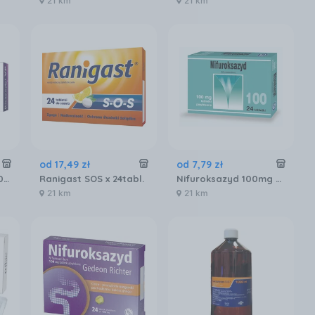
21 km
21 km
od
17
,
49
zł
od
7
,
79
zł
Bisacodyl VP 5 mg 30 tabletek dojelitowych
Ranigast SOS x 24tabl.
Nifuroksazyd 100mg 24 tabletek
21 km
21 km