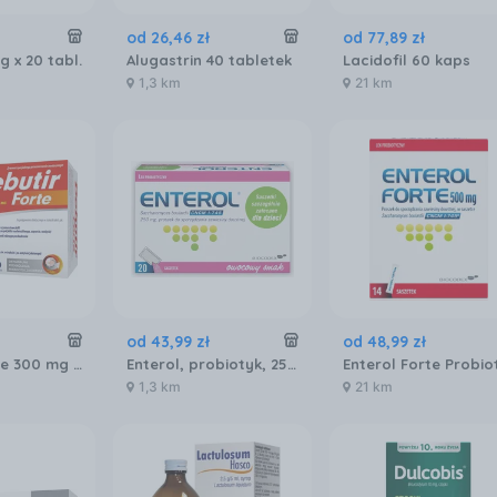
od
26
,
46
zł
od
77
,
89
zł
 x 20 tabl.
Alugastrin 40 tabletek
Lacidofil 60 kaps
1,3 km
21 km
od
43
,
99
zł
od
48
,
99
zł
Debutir Forte 300 mg x 60 kaps.
Enterol, probiotyk, 250 mg, 20 saszetek
1,3 km
21 km