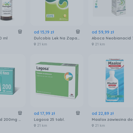
od
15
,
19
zł
od
59
,
99
zł
0 ml
Dulcobis Lek Na Zaparcia 5mgx20 tabl.
21 km
21 km
od
17
,
99
zł
od
22
,
89
zł
Nifuroksazyd 200mg 12 tabl
Lagosa 25 tabl.
21 km
21 km