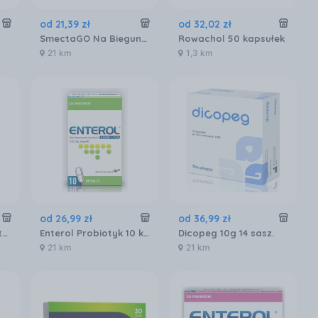
od
21
,
39
zł
od
32
,
02
zł
SmectaGO Na Biegunkę 8 Saszetek Gotowych Do Wypicia
Rowachol 50 kapsułek
21 km
1,3 km
od
26
,
99
zł
od
36
,
99
zł
Enterol Forte Probiotyk 500 mg 14 saszetek
Enterol Probiotyk 10 kapsułek 250 mg
Dicopeg 10g 14 sasz.
21 km
21 km