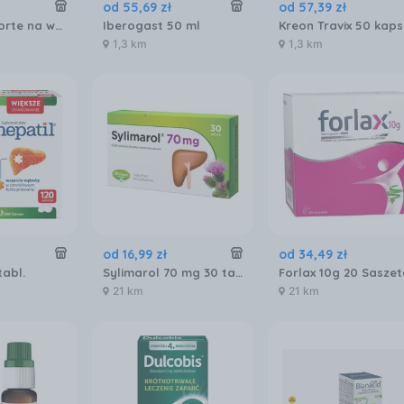
od
55
,
69
zł
od
57
,
39
zł
Essentiale Forte na wątrobę 300mg 50 kaps.
Iberogast 50 ml
1,3 km
1,3 km
od
16
,
99
zł
od
34
,
49
zł
tabl.
Sylimarol 70 mg 30 tabl
Forlax 10g 20 Saszet
21 km
21 km