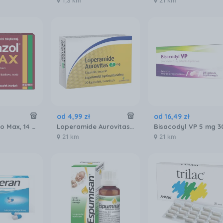
1,3 km
21 km
od
4
,
99
zł
od
16
,
49
zł
Bioprazol Bio Max, 14 tabl.
Loperamide Aurovitas 2 mg 20 kaps
21 km
21 km