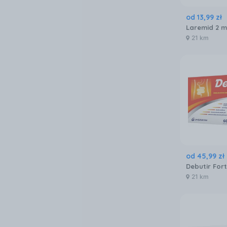
od
13
,
99
zł
Laremid 2 mg
21 km
od
45
,
99
zł
21 km