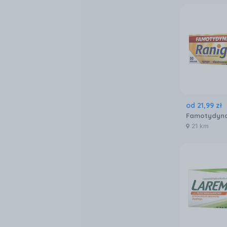
od
21
,
99
zł
21 km