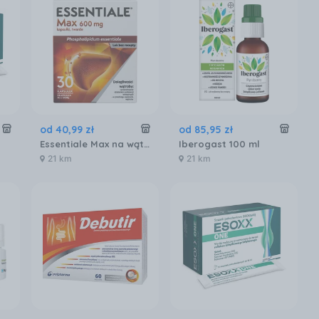
od
40
,
99
zł
od
85
,
95
zł
Essentiale Max na wątrobę 600mg 30 kaps.
Iberogast 100 ml
21 km
21 km