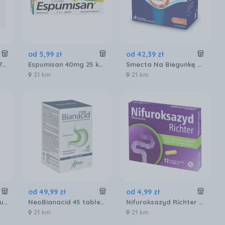
od
5
,
99
zł
od
42
,
39
zł
Aboca Neobianacid 70tabl.
Espumisan 40mg 25 kapsułek
Smecta Na Biegunkę Pomarańczowo Waniliowy Smak 30 Saszetek
21 km
21 km
od
49
,
99
zł
od
4
,
99
zł
Maalox zawiesina doustna 250 ml
NeoBianacid 45 tabletek do ssania smak cytrynowy
Nifuroksazyd Richter 200mg 12 kapsułek
21 km
21 km