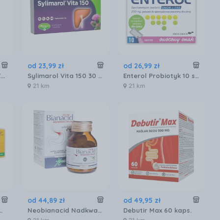
od
23
,
99
zł
od
26
,
99
zł
Dulcobis Czopki Na Zaparcia 10 szt.
Sylimarol Vita 150 30 kaps
Enterol Probiotyk 10 saszetek 250 mg
21 km
21 km
od
44
,
89
zł
od
49
,
95
zł
rol, 20mg, 14 tabletek
Neobianacid Nadkwaśność i Refluks 45 tabl.
Debutir Max 60 kaps.