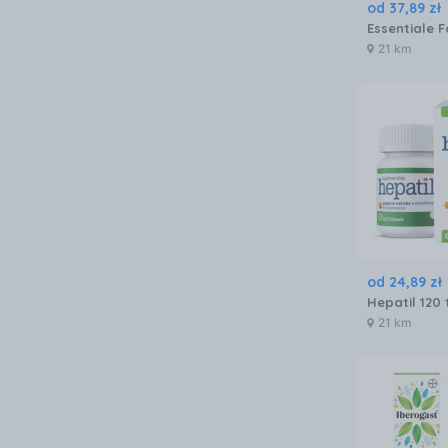
od
37
,
89
zł
21 km
od
24
,
89
zł
Hepatil 120 
21 km