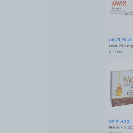
od
23
,
99
zł
Owix 250 mg
21 km
od
41
,
49
zł
Melilax 6 szt