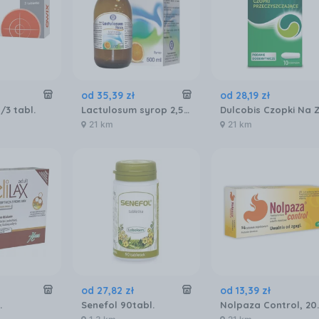
od
35
,
39
zł
od
28
,
19
zł
/3 tabl.
Lactulosum syrop 2,5g/5ml 500ml
21 km
21 km
od
27
,
82
zł
od
13
,
39
zł
.
Senefol 90tabl.
Nolpaza Cont