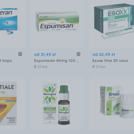
od
21
,
49
zł
od
62
,
49
zł
 kaps.
Espumisan 40mg 100 kaps.
Esoxx One 20 sasz.
21 km
21 km