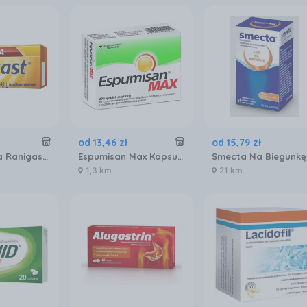
od
13
,
46
zł
od
15
,
79
zł
Famotydyna Ranigast 20 mg x 30 tabl.
Espumisan Max Kapsułki 140Mg X 20
1,3 km
21 km