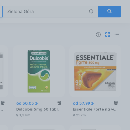
od
30
,
05
zł
od
57
,
99
zł
Enterol Probiotyk 20 kapsułek 250 mg
Dulcobis 5mg 60 tabl.
Essentiale Forte na wątrobę 300mg 90 kaps.
1,3 km
21 km