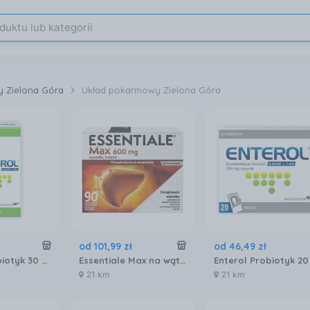
y Zielona Góra
Układ pokarmowy Zielona Góra
od
101
,
99
zł
od
46
,
49
zł
Enterol Probiotyk 30 kapsułek 250 mg
Essentiale Max na wątrobę 600mg 90 kaps.
21 km
21 km