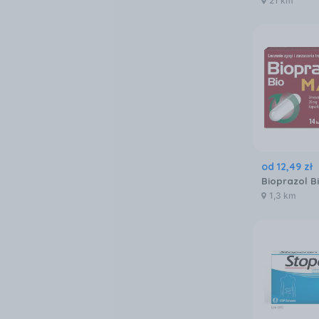
21 km
od
12
,
49
zł
1,3 km