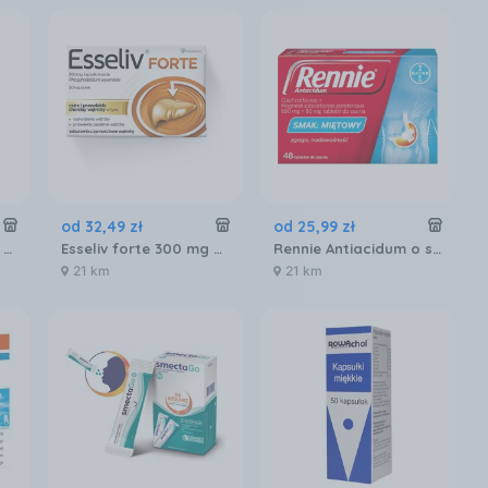
od
32
,
49
zł
od
25
,
99
zł
Smecta Na Biegunkę Pomarańczowo Waniliowy Smak 10 Saszetek
Esseliv forte 300 mg 50 kapsułek
Rennie Antiacidum o smaku miętowym 48 tabletek do ssania
21 km
21 km