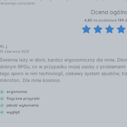
wskazanego oznaczenia.
Ocena ogóln
4,85
na podstawie
199 o
m...j
15 czerwca 2021
Świetnie leży w dłoni, bardzo ergonomiczny dla mnie. Dło
dobrym RPGu, co w przypadku mojej osoby z problemami z
tego sporo w nim technologii, ciekawy system spustów, tr
mikrofon.. Dla mnie kosmos.
ergonomia
fizyczne przyciski
jakość wykonania
wygląd