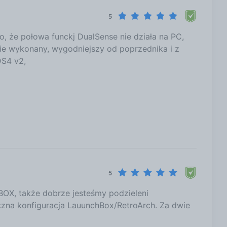
5
, że połowa funckj DualSense nie działa na PC,
nie wykonany, wygodniejszy od poprzednika i z
DS4 v2,
5
BOX, także dobrze jesteśmy podzieleni
zna konfiguracja LauunchBox/RetroArch. Za dwie