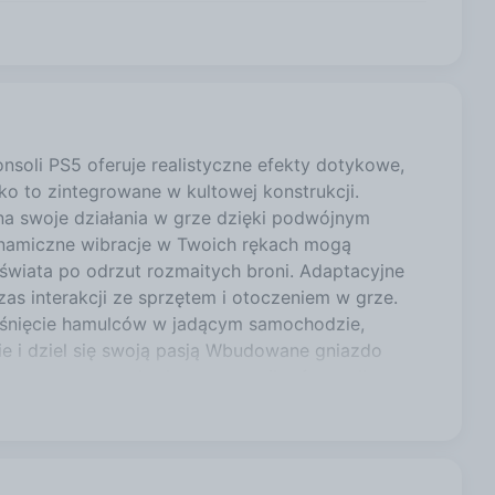
291,24 zł
291,24 zł
soli PS5 oferuje realistyczne efekty dotykowe,
o to zintegrowane w kultowej konstrukcji.
291,24 zł
na swoje działania w grze dzięki podwójnym
 dynamiczne wibracje w Twoich rękach mogą
świata po odrzut rozmaitych broni. Adaptacyjne
291,24 zł
iego 49
as interakcji ze sprzętem i otoczeniem w grze.
wciśnięcie hamulców w jadącym samochodzie,
ie i dziel się swoją pasją Wbudowane gniazdo
269,00 zł
ine za pomocą wbudowanego mikrofonu, albo
 specjalnego przycisku MUTE możesz wyłączać
ajciekawsze momenty rozgrywki za pomocą przycisku
E, przycisk tworzenia daje graczom jeszcze
mitowanie ich na żywo całemu światu. Legendarny