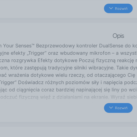
17 km
Rozwiń
Południowa 5
Sulewchów
20 km
Opis
Staszica 6
Nowa Sól
n Your Senses™ Bezprzewodowy kontroler DualSense do kon
30 km
yjne efekty „Trigger” oraz wbudowany mikrofon – a wszystk
Pułaskiego 11
yczna rozgrywka Efekty dotykowe Poczuj fizyczną reakcję 
Krosno Odrzańskie
rom, które zastępują tradycyjne silniki wibracyjne. Takie
35 km
ać wrażenia dotykowe wielu rzeczy, od otaczającego Cię 
Marszałka Józefa Piłsudsk
Trigger” Doświadcz różnych poziomów siły i napięcia podcz
Świebodzin
jąc od ciągnięcia coraz bardziej napinającej się liny po 
37 km
odczuć fizyczną więź z działaniami na ekranie. Wyraź sieb
ul. Dworcowa 16
nu i zestawu słuchawkowego Rozmawiaj ze znajomymi onl
Rozwiń
Zielona Góra
ając zestaw słuchawkowy do gniazda 3,5 mm. Za pomocą
owanie głosu. Przycisk tworzenia Nagrywaj i transmituj n
ia. Zainspirowany sukcesem innowacyjnego przycisku SHAR
możliwości na tworzenie treści związanych z grami i trans