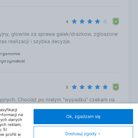
4
jny, glownie za sprawa galek/drazkow, zgloszone
s realizacji i szybka decyzje.
rgonomia
ytrzymałość
5
ncyjnych. Chociaż po małym "wypadku" czekam na
syfikacji
nformacji na
Ok, zgadzam się
nych danych
n 5 DualSense Biały na Ceneo
ych reklam;
; 5)
Dostosuj zgody
ie profili w