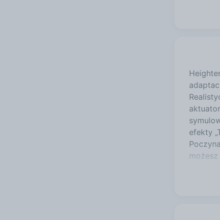
Heighte
adaptac
Realist
aktuato
symulow
efekty „
Poczyna
możesz 
mikrofo
podłącz
rejestr
tworzen
więcej 