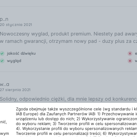
p...n
20 stycznia 2021
Nowoczesny wyglad, produkt premium. Niestety pad awary
w ramach gwarancji, otrzymam nowy pad - duzy plus za cza
jakość dźwięku
e
wygląd
w
w...a
27 sierpnia 2021
Solidny, odpowiednio ciężki, dla mnie lepszy od konkure
wersję wodoodporną ;)
Zgoda obejmuje także wyszczególnione cele (wg standardu i kla
IAB Europe) dla Zaufanych Partnerów IAB: 1) Przechowywanie i
urządzeniu lub dostęp do nich; 2) Wykorzystywanie ograniczo
Zobacz wszystkie opinie dla Sony PlayStatio
nić,
do wyboru reklam; 3) Tworzenie profili w celu spersonalizowan
4). Wykorzystanie profili do wyboru spersonalizowanych reklam
cowym
Tworzenie profili w celu personalizacji treści; 6) Wykorzystywan