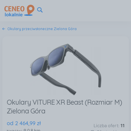
Okulary przeciwsłoneczne Zielona Góra
Okulary VITURE XR Beast (Rozmiar M)
Zielona Góra
od
2 464
,
99
zł
Liczba ofert:
11
0,8 km
Najbliżej: