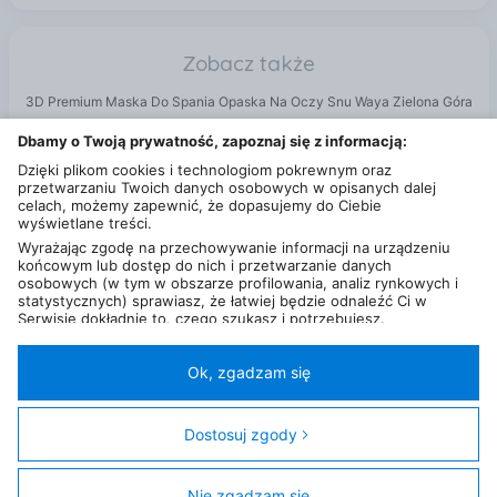
Zobacz także
3D Premium Maska Do Spania Opaska Na Oczy Snu Waya Zielona Góra
Szal guess aw7951 pol03 bla Zielona Góra
Dbamy o Twoją prywatność, zapoznaj się z informacją:
Parasole Zielona Góra
Dzięki plikom cookies i technologiom pokrewnym oraz
przetwarzaniu Twoich danych osobowych w opisanych dalej
celach, możemy zapewnić, że dopasujemy do Ciebie
wyświetlane treści.
Wyrażając zgodę na przechowywanie informacji na urządzeniu
końcowym lub dostęp do nich i przetwarzanie danych
osobowych (w tym w obszarze profilowania, analiz rynkowych i
statystycznych) sprawiasz, że łatwiej będzie odnaleźć Ci w
Serwisie dokładnie to, czego szukasz i potrzebujesz.
Administratorem Twoich danych osobowych będzie Ceneo.pl sp.
z o.o., a w niektórych przypadkach (np. identyfikator
internetowy, dane przeglądania)
nasi partnerzy (129 partnerów)
,
Ok, zgadzam się
w tym tzw.
“Zaufani Partnerzy IAB” (125 partnerów).
Polityka prywatności
Liczba użytkowników (DSA)
Kontakt
Kategorie
Miasta
Sklepy
FAQ
Regulamin
Twoja zgoda jest dobrowolna i obejmuje przetwarzanie danych
osobowych w celach: prezentowania spersonalizowanych treści i
Dostosuj zgody
© 2013 - 2026
Ceneo.pl sp. z o.o.
reklam oraz ich pomiaru, tworzenia statystyk, poprawy
funkcjonalności strony, ułatwienia korzystania z naszych stron.
Ta strona jest chroniona przez reCAPTCHA i obowiązują ją
Warunki korzystania z
Nie zgadzam się