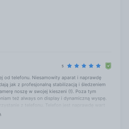
5
j od telefonu. Niesamowity aparat i naprawdę
ją jak z profesjonalną stabilizacją i śledzeniem
kamerę noszę w swojej kieszeni (!). Poza tym
ceniam też always on display i dynamiczną wyspę.
rzystanie z telefonu. Telefon jest naprawdę wart
ń