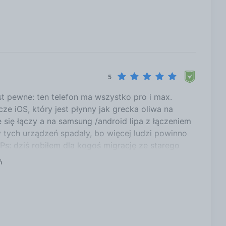
5
st pewne: ten telefon ma wszystko pro i max.
ze iOS, który jest płynny jak grecka oliwa na
 się łączy a na samsung /android lipa z łączeniem
y tych urządzeń spadały, bo więcej ludzi powinno
s: dziś robiłem dla kogoś migrację ze starego
ę telefony połączyły a proces zajął godzinę. Dla
ń
szystko na drugi w ciągu 5 minut. Niby nic ale na