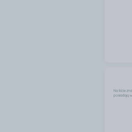
który ł
wyborem
Na liście z
posiadają 