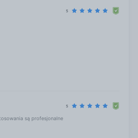
5
5
stosowania są profesjonalne