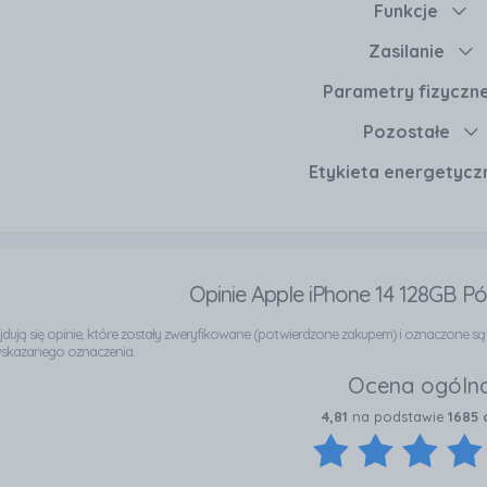
Funkcje
ączy w sobie nowoczesne technologie, elegancki design or
 dla osób ceniących sobie jakość i funkcjonalność.
Zasilanie
Parametry fizyczn
Pozostałe
Etykieta energetycz
Opinie Apple iPhone 14 128GB P
najdują się opinie, które zostały zweryfikowane (potwierdzone zakupem) i oznaczone s
wskazanego oznaczenia.
Ocena ogóln
4,81
na podstawie
1685 o