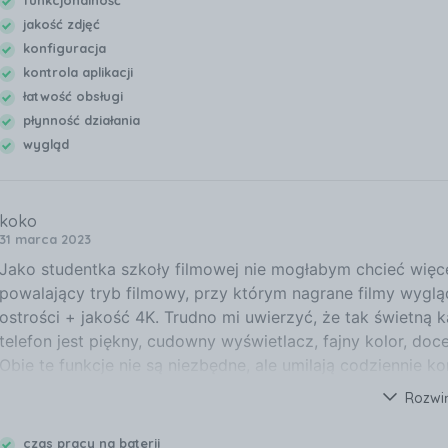
funkcjonalność
jakość zdjęć
konfiguracja
kontrola aplikacji
łatwość obsługi
płynność działania
wygląd
koko
31 marca 2023
Jako studentka szkoły filmowej nie mogłabym chcieć więce
powalający tryb filmowy, przy którym nagrane filmy wygląda
ostrości + jakość 4K. Trudno mi uwierzyć, że tak świetną 
telefon jest piękny, cudowny wyświetlacz, fajny kolor, do
Obie te funkcje nie są niezbędne, ale umilają codziennie ko
każdej złotówki.
Rozwi
czas pracy na baterii