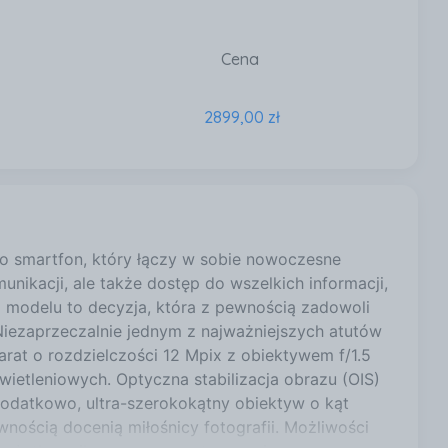
Cena
2899,00 zł
to smartfon, który łączy w sobie nowoczesne
unikacji, ale także dostęp do wszelkich informacji,
o modelu to decyzja, która z pewnością zadowoli
Niezaprzeczalnie jednym z najważniejszych atutów
at o rozdzielczości 12 Mpix z obiektywem f/1.5
ietleniowych. Optyczna stabilizacja obrazu (OIS)
Dodatkowo, ultra-szerokokątny obiektyw o kąt
nością docenią miłośnicy fotografii. Możliwości