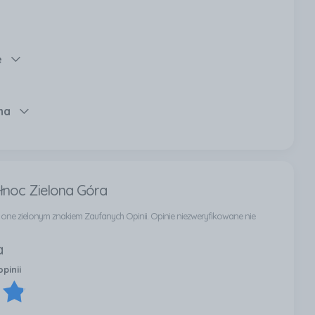
az wyjątkową wydajność, co czyni go atrakcyjnym
e
na
ółnoc Zielona Góra
ą one zielonym znakiem Zaufanych Opinii. Opinie niezweryfikowane nie
a
pinii