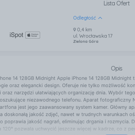
Lista Ofert
Odległość
0,4 km
ul. Wrocławska 17
Zielona Góra
Opis
Phone 14 128GB Midnight Apple iPhone 14 128GB Midnight 
gie oraz elegancki design. Oferuje nie tylko możliwość kom
i oraz narzędzi ułatwiających organizację dnia. Wybór teg
oszukujące niezawodnego telefonu. Aparat fotograficzny 
artfona jest jego zaawansowany system kamer. Główny apar
a doskonałą jakość zdjęć, nawet w trudnych warunkach ośw
o poprawia jakość nagrań, eliminując drgania i rozmycia. 
a 120° pozwala uchwycić jeszcze więcej w kadrze, co z pew