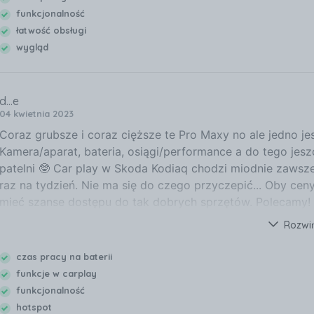
funkcjonalność
łatwość obsługi
wygląd
d...e
04 kwietnia 2023
Coraz grubsze i coraz cięższe te Pro Maxy no ale jedno je
Kamera/aparat, bateria, osiągi/performance a do tego jeszc
patelni 🤓 Car play w Skoda Kodiaq chodzi miodnie zawsze
raz na tydzień. Nie ma się do czego przyczepić... Oby cen
mieć szanse dostępu do tak dobrych sprzętów. Polecamy! P
samusnga na nowy poprzez jakiś tam smart sync... Ledwo si
Rozwi
porównania na iPhone to było jedno kliknięcie i przeszło w
każdym kroku oszczedasz czas, nerwy i zdrowie. Amen.
czas pracy na baterii
funkcje w carplay
funkcjonalność
hotspot